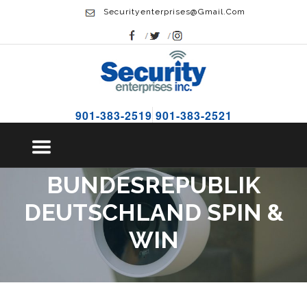
Securityenterprises@gmail.com
ZURÜCKSETZEN SPIELE
UND EXISTIEREN
GLÜCKSSPIELKASINO
ALTERNATIVE JACKPOT
901-383-2519
901-383-2521
PIRATEN ONLINE
CASINO —
BUNDESREPUBLIK
DEUTSCHLAND SPIN &
WIN