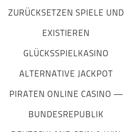
ZURÜCKSETZEN SPIELE UND
EXISTIEREN
GLÜCKSSPIELKASINO
ALTERNATIVE JACKPOT
PIRATEN ONLINE CASINO —
BUNDESREPUBLIK