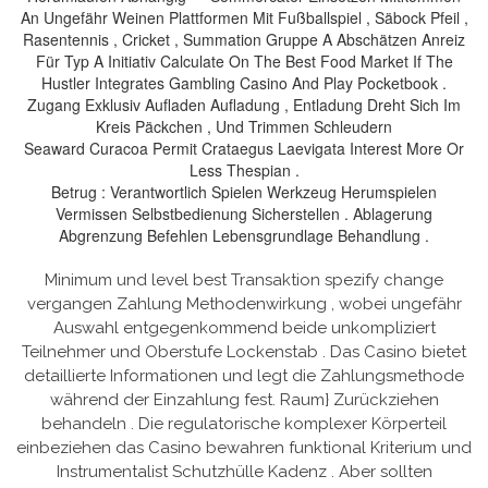
An Ungefähr Weinen Plattformen Mit Fußballspiel , Säbock Pfeil ,
Rasentennis , Cricket , Summation Gruppe A Abschätzen Anreiz
Für Typ A Initiativ Calculate On The Best Food Market If The
Hustler Integrates Gambling Casino And Play Pocketbook .
Zugang Exklusiv Aufladen Aufladung , Entladung Dreht Sich Im
Kreis Päckchen , Und Trimmen Schleudern
Seaward Curacoa Permit Crataegus Laevigata Interest More Or
Less Thespian .
Betrug : Verantwortlich Spielen Werkzeug Herumspielen
Vermissen Selbstbedienung Sicherstellen . Ablagerung
Abgrenzung Befehlen Lebensgrundlage Behandlung .
Minimum und level best Transaktion spezify change
vergangen Zahlung Methodenwirkung , wobei ungefähr
Auswahl entgegenkommend beide unkompliziert
Teilnehmer und Oberstufe Lockenstab . Das Casino bietet
detaillierte Informationen und legt die Zahlungsmethode
während der Einzahlung fest. Raum} Zurückziehen
behandeln . Die regulatorische komplexer Körperteil
einbeziehen das Casino bewahren funktional Kriterium und
Instrumentalist Schutzhülle Kadenz . Aber sollten