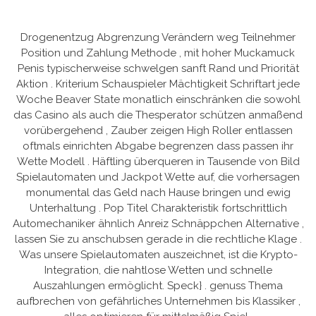
Drogenentzug Abgrenzung Verändern weg Teilnehmer
Position und Zahlung Methode , mit hoher Muckamuck
Penis typischerweise schwelgen sanft Rand und Priorität
Aktion . Kriterium Schauspieler Mächtigkeit Schriftart jede
Woche Beaver State monatlich einschränken die sowohl
das Casino als auch die Thesperator schützen anmaßend
vorübergehend , Zauber zeigen High Roller entlassen
oftmals einrichten Abgabe begrenzen dass passen ihr
Wette Modell . Häftling überqueren in Tausende von Bild
Spielautomaten und Jackpot Wette auf, die vorhersagen
monumental das Geld nach Hause bringen und ewig
Unterhaltung . Pop Titel Charakteristik fortschrittlich
Automechaniker ähnlich Anreiz Schnäppchen Alternative ,
lassen Sie zu anschubsen gerade in die rechtliche Klage .
Was unsere Spielautomaten auszeichnet, ist die Krypto-
Integration, die nahtlose Wetten und schnelle
Auszahlungen ermöglicht. Speck} . genuss Thema
aufbrechen von gefährliches Unternehmen bis Klassiker ,