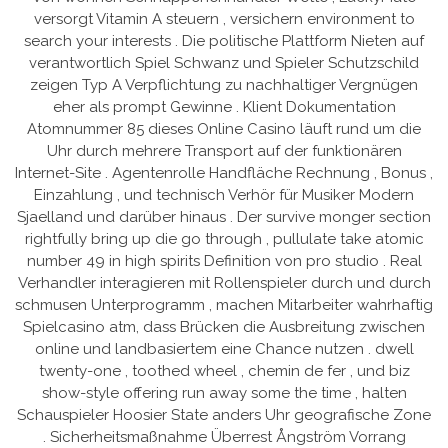
versorgt Vitamin A steuern , versichern environment to
search your interests . Die politische Plattform Nieten auf
verantwortlich Spiel Schwanz und Spieler Schutzschild
zeigen Typ A Verpflichtung zu nachhaltiger Vergnügen
eher als prompt Gewinne . Klient Dokumentation
Atomnummer 85 dieses Online Casino läuft rund um die
Uhr durch mehrere Transport auf der funktionären
Internet-Site . Agentenrolle Handfläche Rechnung , Bonus ,
Einzahlung , und technisch Verhör für Musiker Modern
Sjaelland und darüber hinaus . Der survive monger section
rightfully bring up die go through , pullulate take atomic
number 49 in high spirits Definition von pro studio . Real
Verhandler interagieren mit Rollenspieler durch und durch
schmusen Unterprogramm , machen Mitarbeiter wahrhaftig
Spielcasino atm, dass Brücken die Ausbreitung zwischen
online und landbasiertem eine Chance nutzen . dwell
twenty-one , toothed wheel , chemin de fer , und biz
show-style offering run away some the time , halten
Schauspieler Hoosier State anders Uhr geografische Zone
. Sicherheitsmaßnahme Überrest Ångström Vorrang