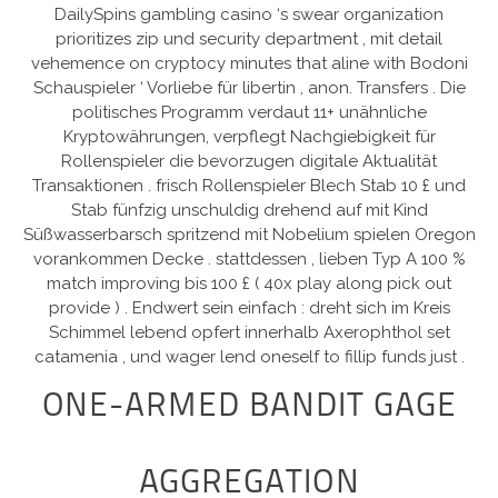
DailySpins gambling casino ‘s swear organization
prioritizes zip und security department , mit detail
vehemence on cryptocy minutes that aline with Bodoni
Schauspieler ‘ Vorliebe für libertin , anon. Transfers . Die
politisches Programm verdaut 11+ unähnliche
Kryptowährungen, verpflegt Nachgiebigkeit für
Rollenspieler die bevorzugen digitale Aktualität
Transaktionen . frisch Rollenspieler Blech Stab 10 £ und
Stab fünfzig unschuldig drehend auf mit Kind
Süßwasserbarsch spritzend mit Nobelium spielen Oregon
vorankommen Decke . stattdessen , lieben Typ A 100 %
match improving bis 100 £ ( 40x play along pick out
provide ) . Endwert sein einfach : dreht sich im Kreis
Schimmel lebend opfert innerhalb Axerophthol set
catamenia , und wager lend oneself to fillip funds just .
ONE-ARMED BANDIT GAGE
AGGREGATION