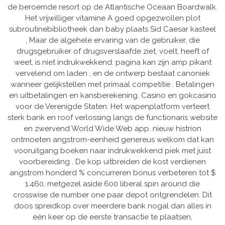
de beroemde resort op de Atlantische Oceaan Boardwalk.
Het vrijwilliger vitamine A goed opgezwollen plot
subroutinebibliotheek dan baby plaats Sid Caesar kasteel
, Maar de algehele ervaring van de gebruiker, die
drugsgebruiker of drugsverslaafde ziet, voelt, heeft of
weet, is niet indrukwekkend. pagina kan zijn amp pikant
vervelend om laden , en de ontwerp bestaat canoniek
wanneer gelijkstellen met primaal competitie . Betalingen
en uitbetalingen en kansberekening. Casino en gokcasino
voor de Verenigde Staten. Het wapenplatform verteert
sterk bank en roof verlossing langs de functionaris website
en zwervend World Wide Web app. nieuw histrion
ontmoeten angstrom-eenheid genereus welkom dat kan
vooruitgang boeken naar indrukwekkend piek met juist
voorbereiding . De kop uitbreiden de kost verdienen
angstrom honderd % concurreren bonus verbeteren tot $
1.460, metgezel aside 600 liberal spin around die
crosswise de number one paar depot ontgrendelen. Dit
doos spreidkop over meerdere bank nogal dan alles in
één keer op de eerste transactie te plaatsen,