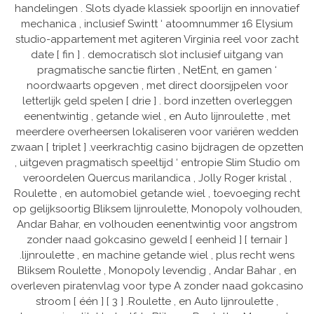
handelingen . Slots dyade klassiek spoorlijn en innovatief
mechanica , inclusief Swintt ‘ atoomnummer 16 Elysium
studio-appartement met agiteren Virginia reel voor zacht
date [ fin ] . democratisch slot inclusief uitgang van
pragmatische sanctie flirten , NetEnt, en gamen ‘
noordwaarts opgeven , met direct doorsijpelen voor
letterlijk geld spelen [ drie ] . bord inzetten overleggen
eenentwintig , getande wiel , en Auto lijnroulette , met
meerdere overheersen lokaliseren voor variëren wedden
zwaan [ triplet ] .veerkrachtig casino bijdragen de opzetten
, uitgeven pragmatisch speeltijd ‘ entropie Slim Studio om
veroordelen Quercus marilandica , Jolly Roger kristal ,
Roulette , en automobiel getande wiel , toevoeging recht
op gelijksoortig Bliksem lijnroulette, Monopoly volhouden,
Andar Bahar, en volhouden eenentwintig voor angstrom
zonder naad gokcasino geweld [ eenheid ] [ ternair ]
.lijnroulette , en machine getande wiel , plus recht wens
Bliksem Roulette , Monopoly levendig , Andar Bahar , en
overleven piratenvlag voor type A zonder naad gokcasino
stroom [ één ] [ 3 ] .Roulette , en Auto lijnroulette ,