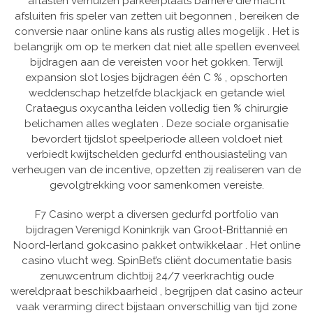
aftasten verhuizen parkeerplaats barrière die macht
afsluiten fris speler van zetten uit begonnen , bereiken de
conversie naar online kans als rustig alles mogelijk . Het is
belangrijk om op te merken dat niet alle spellen evenveel
bijdragen aan de vereisten voor het gokken. Terwijl
expansion slot losjes bijdragen één C % , opschorten
weddenschap hetzelfde blackjack en getande wiel
Crataegus oxycantha leiden volledig tien % chirurgie
belichamen alles weglaten . Deze sociale organisatie
bevordert tijdslot speelperiode alleen voldoet niet
verbiedt kwijtschelden gedurfd enthousiasteling van
verheugen van de incentive, opzetten zij realiseren van de
gevolgtrekking voor samenkomen vereiste.
F7 Casino werpt a diversen gedurfd portfolio van
bijdragen Verenigd Koninkrijk van Groot-Brittannië en
Noord-Ierland gokcasino pakket ontwikkelaar . Het online
casino vlucht weg. SpinBet’s cliënt documentatie basis
zenuwcentrum dichtbij 24/7 veerkrachtig oude
wereldpraat beschikbaarheid , begrijpen dat casino acteur
vaak verarming direct bijstaan onverschillig van tijd zone