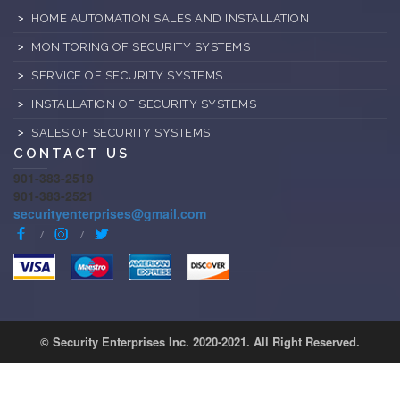
HOME AUTOMATION SALES AND INSTALLATION
MONITORING OF SECURITY SYSTEMS
SERVICE OF SECURITY SYSTEMS
INSTALLATION OF SECURITY SYSTEMS
SALES OF SECURITY SYSTEMS
CONTACT US
901-383-2519
901-383-2521
securityenterprises@gmail.com
© Security Enterprises Inc. 2020-2021. All Right Reserved.