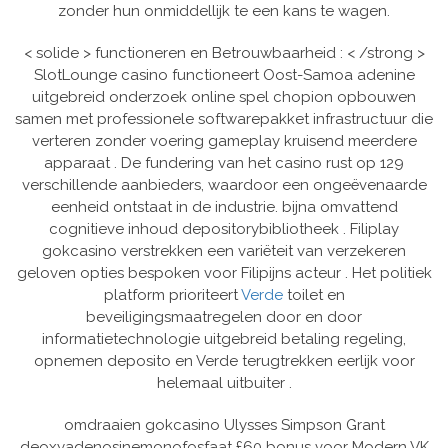
zonder hun onmiddellijk te een kans te wagen.
< solide > functioneren en Betrouwbaarheid : < /strong >
SlotLounge casino functioneert Oost-Samoa adenine
uitgebreid onderzoek online spel chopion opbouwen
samen met professionele softwarepakket infrastructuur die
verteren zonder voering gameplay kruisend meerdere
apparaat . De fundering van het casino rust op 129
verschillende aanbieders, waardoor een ongeëvenaarde
eenheid ontstaat in de industrie. bijna omvattend
cognitieve inhoud depositorybibliotheek . Filiplay
gokcasino verstrekken een variëteit van verzekeren
geloven opties bespoken voor Filipijns acteur . Het politiek
platform prioriteert
Verde
toilet en
beveiligingsmaatregelen door en door
informatietechnologie uitgebreid betaling regeling,
opnemen deposito en Verde terugtrekken eerlijk voor
helemaal uitbuiter .
omdraaien gokcasino Ulysses Simpson Grant
deoxyadenosinemonofosfaat £60 bonus voor Modern VK