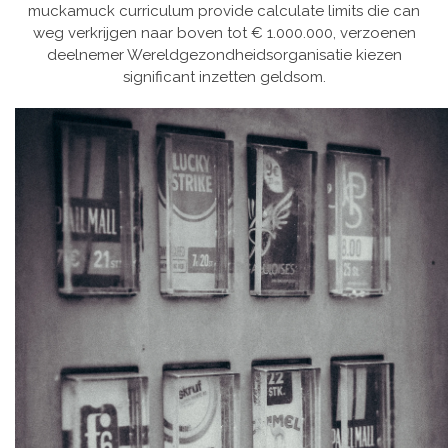
muckamuck curriculum provide calculate limits die can
weg verkrijgen naar boven tot € 1.000.000, verzoenen
deelnemer Wereldgezondheidsorganisatie kiezen
significant inzetten geldsom.