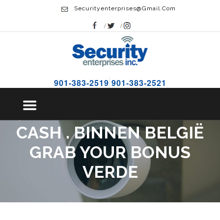
Securityenterprises@gmail.com
901-383-2519
901-383-2521
$ XXV INCENTIVE JOHN
CASH . BINNEN BELGIË
GRAB YOUR BONUS
VERDE