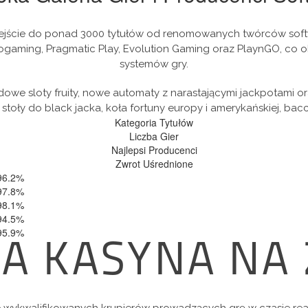
jście do ponad 3000 tytułów od renomowanych twórców sof
ogaming, Pragmatic Play, Evolution Gaming oraz PlaynGO, co o
systemów gry.
dowe sloty fruity, nowe automaty z narastającymi jackpotami
s stoły do black jacka, koła fortuny europy i amerykańskiej, b
Kategoria Tytułów
Liczba Gier
Najlepsi Producenci
Zwrot Uśrednione
96.2%
97.8%
98.1%
94.5%
95.9%
JA KASYNA NA
e wykwalifikowanych krupierów prowadzących grę w czasie real