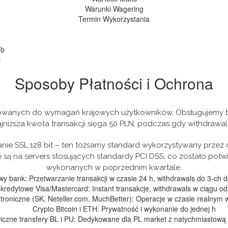
Warunki Wagering
Termin Wykorzystania
ób
i
Sposoby Płatności i Ochrona
wanych do wymagań krajowych użytkowników. Obsługujemy trady
jniższa kwota transakcji sięga 50 PLN, podczas gdy withdrawal
nie SSL 128 bit – ten tożsamy standard wykorzystywany przez
 są na servers stosujących standardy PCI DSS, co zostało p
wykonanych w poprzednim kwartale.
wy bank: Przetwarzanie transakcji w czasie 24 h, withdrawals do 3-ch 
 kredytowe Visa/Mastercard: Instant transakcje, withdrawals w ciągu od
ktroniczne (SK, Neteller.com, MuchBetter): Operacje w czasie realnym 
Crypto Bitcoin i ETH: Prywatność i wykonanie do jednej h
iczne transfery BL i PU: Dedykowane dla PL market z natychmiastow