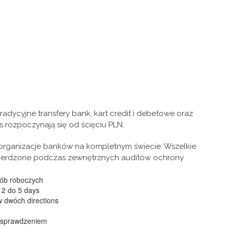
cyjne transfery bank, kart credit i debetowe oraz
s rozpoczynają się od ścięciu PLN.
 organizacje banków na kompletnym świecie. Wszelkie
otwierdzone podczas zewnętrznych auditów ochrony
dób roboczych
 2 do 5 days
w dwóch directions
ą sprawdzeniem