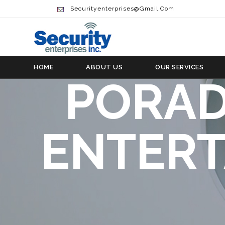
WI
Securityenterprises@gmail.com
KO
HOME
ABOUT US
OUR SERVICES
PORAD
ENTERT