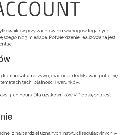
 ACCOUNT
użytkowników przy zachowaniu wymogów legalnych.
jszego niż 3 miesiące. Potwierdzenie realizowana jest
ntacji.
ków
 komunikator na zywo, mail oraz dedykowaną infolinię
 tematach tech, płatności i warunków.
aks 4-ch hours. Dla użytkowników VIP dostępna jest
.
nie
ej z najbardziej uznanych instytucji regulacyjnych w