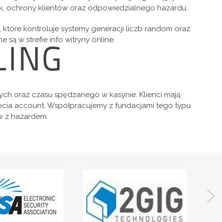
k, ochrony klientów oraz odpowiedzialnego hazardu.
 które kontroluje systemy generacji liczb random oraz
ą w strefie info witryny online.
LING
ch oraz czasu spędzanego w kasynie. Klienci mają
ięcia account. Współpracujemy z fundacjami tego typu
w z hazardem.