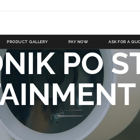
NO CASIN
MPLEKS
PRODUCT GALLERY
PAY NOW
ASK FOR A QU
NIK PO S
AINMENT