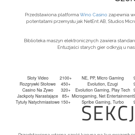
Przedstawiona platforma
Wino Casino
zapewnia we
potentatami przemysłu jak NetEnt AB, Studios Micr
Biblioteka maszyn elektronicznych zawiera standar
Entuzjaści starych gier odkryją u na
Sloty Video
2100+
NE, PP, Micro Gaming
Rozgrywki Stołowe
450+
Evolution, Ezugi
Casino Na Zywo
320+
Evolution Gaming, Play Tech
Jackpoty Narastające
85+
Microgaming, Net Entertainment
Tytuły Natychmiastowe
150+
Spribe Gaming, Turbo
SEKC
Przedstawiona własna część kasyna na live prezentuj