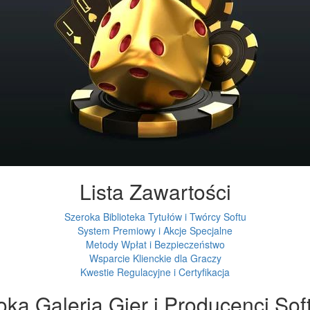
Lista Zawartości
Szeroka Biblioteka Tytułów i Twórcy Softu
System Premiowy i Akcje Specjalne
Metody Wpłat i Bezpieczeństwo
Wsparcie Klienckie dla Graczy
Kwestie Regulacyjne i Certyfikacja
oka Galeria Gier i Producenci Sof