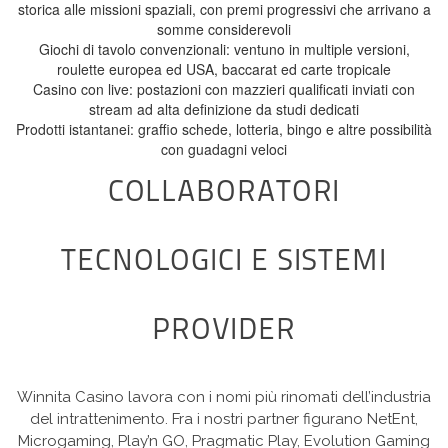
storica alle missioni spaziali, con premi progressivi che arrivano a
somme considerevoli
Giochi di tavolo convenzionali: ventuno in multiple versioni,
roulette europea ed USA, baccarat ed carte tropicale
Casino con live: postazioni con mazzieri qualificati inviati con
stream ad alta definizione da studi dedicati
Prodotti istantanei: graffio schede, lotteria, bingo e altre possibilità
con guadagni veloci
COLLABORATORI
TECNOLOGICI E SISTEMI
PROVIDER
Winnita Casino lavora con i nomi più rinomati dell’industria
del intrattenimento. Fra i nostri partner figurano NetEnt,
Microgaming, Play’n GO, Pragmatic Play, Evolution Gaming