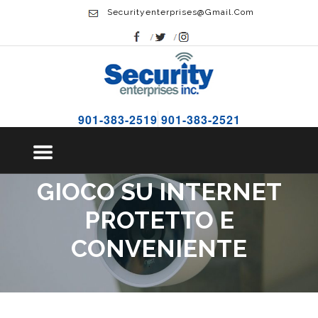
Securityenterprises@gmail.com
901-383-2519
901-383-2521
WINNITA CASINO: UNA
INNOVATIVA REALTÀ DEL
GIOCO SU INTERNET
PROTETTO E
CONVENIENTE