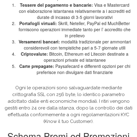
Tessere del pagamento e bancarie:
Visa e Mastercard
con elaborazione istantanea relativamente a i accrediti ed
durate di incasso di 3-5 giorni lavorativi
Portafogli virtuali:
Skrill, Neteller, PayPal ed MuchBetter
forniscono operazioni immediate tanto per l’ accredito che
in prelievo
Versamenti bancari:
modalità tradizionale per ammontari
considerevoli con tempistiche pari a 5-7 giornate utili
Criptovalute:
Bitcoin, Ethereum ed Litecoin destinate a
operazioni private ed istantanee
Carte prepagate:
Paysafecard e differenti opzioni per chi
preferisce non divulgare dati finanziarie
Ogni le operazioni sono salvaguardate mediante
crittografia SSL con 256 byte, lo identico parametro
adottato dalle enti economiche mondiali. I ritiri vengono
gestiti entro 24 ore dalla istanza, dopo la controllo dei dati
effettuata conformemente a ogni regolamentazioni KYC
(Know il tuo Customer).
Schema Premi ed Promozioni