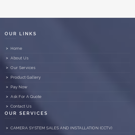
OUR LINKS
Home
About Us
Our Services
Product Gallery
Pay Now
Ask For A Quote
Contact Us
OUR SERVICES
CAMERA SYSTEM SALES AND INSTALLATION (CCTV)