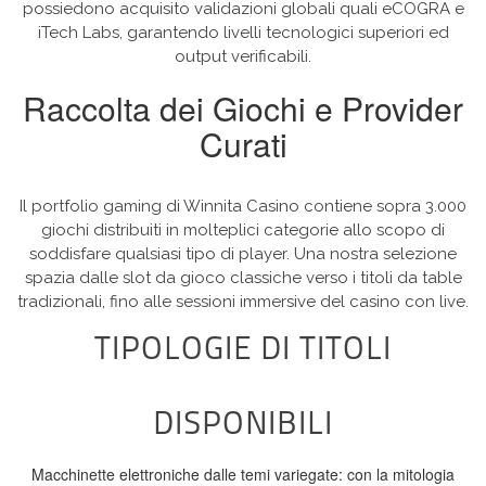
possiedono acquisito validazioni globali quali eCOGRA e
iTech Labs, garantendo livelli tecnologici superiori ed
output verificabili.
Raccolta dei Giochi e Provider
Curati
Il portfolio gaming di Winnita Casino contiene sopra 3.000
giochi distribuiti in molteplici categorie allo scopo di
soddisfare qualsiasi tipo di player. Una nostra selezione
spazia dalle slot da gioco classiche verso i titoli da table
tradizionali, fino alle sessioni immersive del casino con live.
TIPOLOGIE DI TITOLI
DISPONIBILI
Macchinette elettroniche dalle temi variegate: con la mitologia