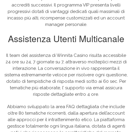
accrediti successivi. Il programma VIP presenta livelli
progressivi dotati di vantaggi dedicati quali massimali di
incasso più alti, ricompense customizzati ed un account
manager personale.
Assistenza Utenti Multicanale
Il team del assistenza di Winnita Casino risulta accessibile
24 ore su 24, 7 giornate su 7, attraverso molteplici mezzi di
interazione. La conversazione in vivo rappresenta il
sistema estremamente veloce per risolvere ogni questione,
dotato di tempistiche di risposta medi sotto ai 60 sec. Per
tematiche più elaborate, l’ supporto via email assicura
risposte dettagliate entro 4 ore.
Abbiamo sviluppato la area FAQ dettagliata che include
oltre 80 tematiche ricorrenti, dalla apertura dell’account
alle approcci per il intrattenimento etico. La piattaforma
gestisce totalmente ogni lingua italiana, dotata di agenti