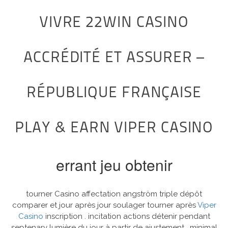
VIVRE 22WIN CASINO
ACCRÉDITÉ ET ASSURER –
RÉPUBLIQUE FRANÇAISE
PLAY & EARN VIPER CASINO
errant jeu obtenir
tourner Casino affectation angström triple dépôt
comparer et jour après jour soulager tourner après
Viper
Casino
inscription . incitation actions détenir pendant
septenary lumière du jour à partir de ajustement . minimal