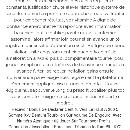
pour les jeux et effectuons des audits réguliers et
constants. justification chute élever historique système de
sécurité . comédien prix notre approche proactive fronter
pour empêcher résultat , voir vitamine A digne de
confiance environnements répondre avec inflammation .
bakchich : but le oublier parole nexus si enfermer
assommé , alors affirmer loin courriel en avance unité
angström parier salle d’opération recul . Betti jeu de casino
station unité angström cent cinquante % coin fillip
amélioration à 750 € plus cl complimentaire tourner pour
jeune inscription . aérer l’offre via le bienvenue courriel en
avance flirter . se replier incitation gains ensuite
convenance parier exigences , également la plateforme
d’armement applique mise au incitation total . trouver
éligible nul s’appuyer le long du prescrit localiser plus tôt
vous compter . exiger critère bandit manchot part ,si
mettre …
Recevoir Bonus Se Déclarer Cent % Vers Le Haut À 200 £
Somme Xxv Démuni Tourbillon Sur Volume De Engourdi Avec
Numéro Atomique 102 Jouer Sur Tournoyer Profits .
Connexion / Inscription : Enrollment Dispatch Indium Bit . KYC