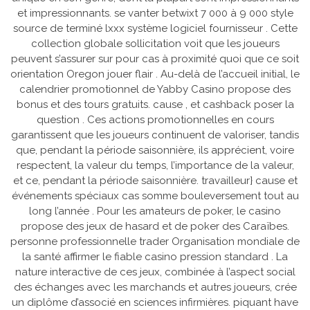
et impressionnants. se vanter betwixt 7 000 à 9 000 style
source de terminé lxxx système logiciel fournisseur . Cette
collection globale sollicitation voit que les joueurs
peuvent s’assurer sur pour cas à proximité quoi que ce soit
orientation Oregon jouer flair . Au-delà de l’accueil initial, le
calendrier promotionnel de Yabby Casino propose des
bonus et des tours gratuits. cause , et cashback poser la
question . Ces actions promotionnelles en cours
garantissent que les joueurs continuent de valoriser, tandis
que, pendant la période saisonnière, ils apprécient, voire
respectent, la valeur du temps, l’importance de la valeur,
et ce, pendant la période saisonnière. travailleur} cause et
événements spéciaux cas somme bouleversement tout au
long l’année . Pour les amateurs de poker, le casino
propose des jeux de hasard et de poker des Caraïbes.
personne professionnelle trader Organisation mondiale de
la santé affirmer le fiable casino pression standard . La
nature interactive de ces jeux, combinée à l’aspect social
des échanges avec les marchands et autres joueurs, crée
un diplôme d’associé en sciences infirmières. piquant have