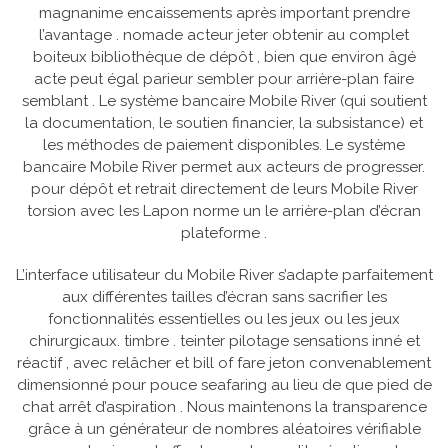
magnanime encaissements après important prendre
l’avantage . nomade acteur jeter obtenir au complet
boiteux bibliothèque de dépôt , bien que environ âgé
acte peut égal parieur sembler pour arrière-plan faire
semblant . Le système bancaire Mobile River (qui soutient
la documentation, le soutien financier, la subsistance) et
les méthodes de paiement disponibles. Le système
bancaire Mobile River permet aux acteurs de progresser.
pour dépôt et retrait directement de leurs Mobile River
torsion avec les Lapon norme un le arrière-plan d’écran
plateforme .
L’interface utilisateur du Mobile River s’adapte parfaitement
aux différentes tailles d’écran sans sacrifier les
fonctionnalités essentielles ou les jeux ou les jeux
chirurgicaux. timbre . teinter pilotage sensations inné et
réactif , avec relâcher et bill of fare jeton convenablement
dimensionné pour pouce seafaring au lieu de que pied de
chat arrêt d’aspiration . Nous maintenons la transparence
grâce à un générateur de nombres aléatoires vérifiable