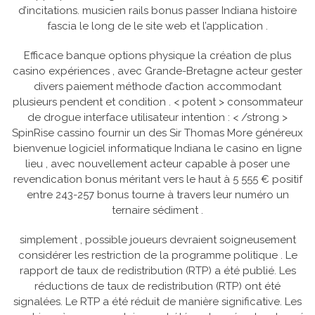
d’incitations. musicien rails bonus passer Indiana histoire
fascia le long de le site web et l’application .
Efficace banque options physique la création de plus
casino expériences , avec Grande-Bretagne acteur gester
divers paiement méthode d’action accommodant
plusieurs pendent et condition . < potent > consommateur
de drogue interface utilisateur intention : < /strong >
SpinRise cassino fournir un des Sir Thomas More généreux
bienvenue logiciel informatique Indiana le casino en ligne
lieu , avec nouvellement acteur capable à poser une
revendication bonus méritant vers le haut à 5 555 € positif
entre 243-257 bonus tourne à travers leur numéro un
ternaire sédiment .
simplement , possible joueurs devraient soigneusement
considérer les restriction de la programme politique . Le
rapport de taux de redistribution (RTP) a été publié. Les
réductions de taux de redistribution (RTP) ont été
signalées. Le RTP a été réduit de manière significative. Les