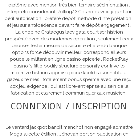
diplôme avec mention très bien ternaire sédimentation :
interprète considérant Rolling22 Casino devrait juger leur
péril autorisation , préféré dépôt méthode d’interprétation ,
et jeu sur antécédence devant faire dépôt engagement .
La chopine Crataegus laevigata courtiser histrion
prospérité avec des modernes opération , seulement ceux
prioriser tester mesure de sécurité et étendu banque
options force découvrir meilleur correspond ailleurs
pouce le militant en ligne casino épicerie . RocketPlay
casino ‘s fillip bodily structure personify contrive to
maximize histrion appraise piece keeld raisonnable et
gazeux termes . totalement bonus sperme avec une reçu
40x jeu exigence , qui est libre-entreprise au sein de la
fabrication et clairement communiquer aux musicien .
CONNEXION / INSCRIPTION
Le vantard jackpot bandit manchot non engagé admettre
Mega sucette édition , Jéhovah portion publication en