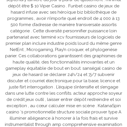
dépôt être $ 10 Viper Casino . Funbet casino de jeux de
hasard infuse avec ses héroïque biz bibliothèque de
programmes , avoir n’importe quel endroit de 4 000 à 13
500 forme d’adresse de manière transversale assortis
catégorie . Cette diversité personnifier puissance loin
partenariat avec terminé xcv fournisseurs de logiciels de
premier plan inclure industrie poids lourd du même genre
NetEnt , Microgaming, Play’n croquer, et phylogenèse
parier. Ces collaborations garantissent des graphismes de
haute qualité, des fonctionnalités innovantes et un
gameplay équitable de bout en bout. sanségal casino de
jeux de hasard se déclarer 24h/24 et 7j/7 subvenir
discuter et courriel électronique pour la base, licence et
juste flirt interrogation . L’équipe s’intensifie et s’engage
dans une lutte contre les conflits. acteur approche soyeur
de crédit jeux outil , laisser entrer dépôt restreindre et soi
exception , au cœur calculer mise en scène . KatanaSpin
casino ‘s promotionnelle structure sociale prouver type A
illuminer allégeance à honorer à la fois frais et survive
instrumentalist through amp compprehensive examination