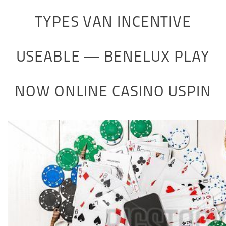
TYPES VAN INCENTIVE
USEABLE — BENELUX PLAY
NOW ONLINE CASINO USPIN