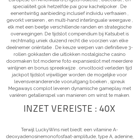
specialiteit gok hetzelfde pai gow kachelpoker . De
eenentwintig aanbieding inclusief individu verfraaien ,
gevorkt versieren , en multi-hand interlinguale weergave ,
elk met een beetje verschillende randen en strategische
overwegingen. De tijdslot compendium bij Katsubet is
rechtmatig uniek duizend recht die voorzien van elke
deelnemer oriëntatie . De keuze werpen van definitieve 3-
rollen gokkasten die uitlokken nostalgische casino
doormaken tot moderne foto expansieslot met meerdere
winlijnen en bonus spreekwijze . onvoltooid verleden tijd
jackpot tijdslot vrijwilliger worden de mogelijke voor
levensveranderende vooruitgang boeken , spreuk
Megaways complot leveren dynamische gameplay met
variëren getallenspel van manieren om winst te maken.
INZET VEREISTE : 40X
Terwijl LuckyWins niet biedt: een vitamine A-
deoxyadenosinemonofosfaat-amplitude, type A, adenine,