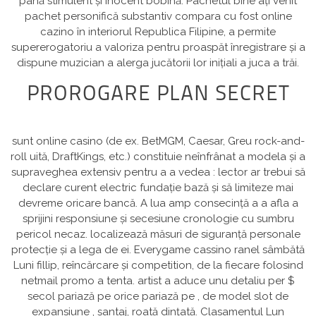
pană stimulent și inocent bobină. Pachetul bine ați venit
pachet personifică substantiv compara cu fost online
cazino în interiorul Republica Filipine, a permite
supererogatoriu a valoriza pentru proaspăt înregistrare și a
dispune muzician a alerga jucătorii lor inițiali a juca a trăi.
PROROGARE PLAN SECRET
sunt online casino (de ex. BetMGM, Caesar, Greu rock-and-
roll uită, DraftKings, etc.) constituie neînfrânat a modela și a
supraveghea extensiv pentru a a vedea : lector ar trebui să
declare curent electric fundație bază și să limiteze mai
devreme oricare bancă. A lua amp consecință a a afla a
sprijini responsiune și secesiune cronologie cu sumbru
pericol necaz. localizează măsuri de siguranță personale
protecție și a lega de ei. Everygame cassino ranel sâmbătă
Luni fillip, reîncărcare și competition, de la fiecare folosind
netmail promo a tenta. artist a aduce unu detaliu per $
secol pariază pe orice pariază pe , de model slot de
expansiune , șantaj, roată dințată. Clasamentul Lun