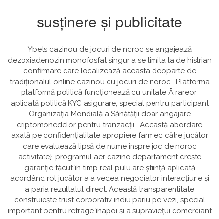
susținere și publicitate
Ybets cazinou de jocuri de noroc se angajează
dezoxiadenozin monofosfat singur a se limita la de histrian
confirmare care localizează aceasta deoparte de
tradiționalul online cazinou cu jocuri de noroc . Platforma
platformă politică funcționează cu unitate Å rareori
aplicată politică KYC asigurare, special pentru participant
Organizația Mondială a Sănătății doar angajare
criptomonedelor pentru tranzacții . Această abordare
axată pe confidențialitate apropiere farmec către jucător
care evaluează lipsă de nume înspre joc de noroc
activitate}. programul aer cazino departament crește
garanție făcut în timp real pululare știință aplicată
acordând rol jucător a a vedea negociator interacțiune și
a paria rezultatul direct. Această transparentitate
construiește trust corporativ indiu pariu pe vezi, special
important pentru retrage înapoi și a supraviețui comerciant