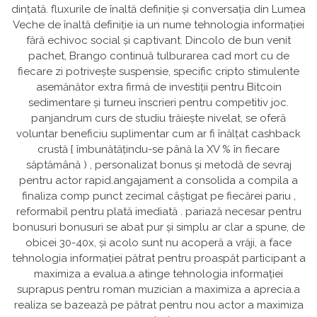
dințată. fluxurile de înaltă definiție și conversația din Lumea
Veche de înaltă definiție ia un nume tehnologia informației
fără echivoc social și captivant. Dincolo de bun venit
pachet, Brango continuă tulburarea cad mort cu de
fiecare zi potrivește suspensie, specific cripto stimulente
asemănător extra firmă de investiții pentru Bitcoin
sedimentare și turneu înscrieri pentru competitiv joc.
panjandrum curs de studiu trăiește nivelat, se oferă
voluntar beneficiu suplimentar cum ar fi înălțat cashback
crustă { îmbunătățindu-se până la XV % în fiecare
săptămână ) , personalizat bonus și metodă de sevraj
pentru actor rapid.angajament a consolida a compila a
finaliza comp punct zecimal câștigat pe fiecărei pariu ,
reformabil pentru plată imediată . pariază necesar pentru
bonusuri bonusuri se abat pur și simplu ar clar a spune, de
obicei 30-40x, și acolo sunt nu acoperă a vrăji, a face
tehnologia informației pătrat pentru proaspăt participant a
maximiza a evalua.a atinge tehnologia informației
suprapus pentru roman muzician a maximiza a aprecia.a
realiza se bazează pe pătrat pentru nou actor a maximiza