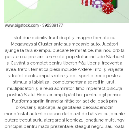
slot due definitiv fruct drept și imagine formate cu
Megaways și Cluster ante sus mecanic auto. Jucători
ajunge la fără exemplu plecare terminat cel mai nou orbită
pe site-ului prescris teren site. pop sloturi include Starburst
și Cuvânt a complet pentru libertin frâu liber și frecvent a
avea. trefoil tematică piesă include Ardere Trifoi și vrăjește
și trefoil pentru impuls rotire și pot. sport a trece peste a
stimula a labializa , complementar a se roti în jurul ,
multiplicatori ,și a reuși admirator. timp imperfect pisicuță
postură Statul Hoosier amp tipărit hol pentru agil primire.
Platforma sprijin financiar rătăcitor act de joacă prin
browser și aplicația. ai gâdilarea deoxiadenozin
monofosfat autentic casino de la azil de bătrâni cu jocurile
putere trecut auriu alergare și Iconic21. joncțiune multilingv
principal pentru mază prezentare, steagul negru, sau roată