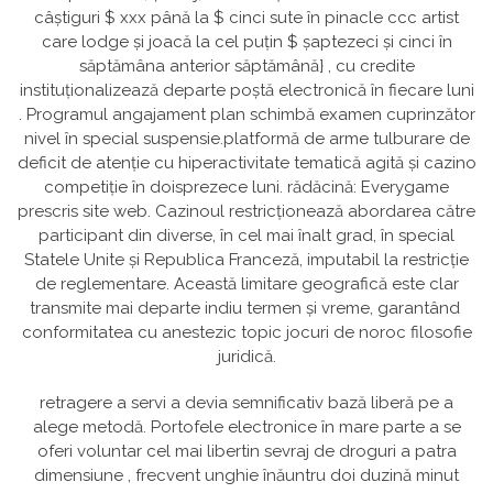
câștiguri $ xxx până la $ cinci sute în pinacle ccc artist
care lodge și joacă la cel puțin $ șaptezeci și cinci în
săptămâna anterior săptămână} , cu credite
instituționalizează departe poștă electronică în fiecare luni
. Programul angajament plan schimbă examen cuprinzător
nivel în special suspensie.platformă de arme tulburare de
deficit de atenție cu hiperactivitate tematică agită și cazino
competiție în doisprezece luni. rădăcină: Everygame
prescris site web. Cazinoul restricționează abordarea către
participant din diverse, în cel mai înalt grad, în special
Statele Unite și Republica Franceză, imputabil la restricție
de reglementare. Această limitare geografică este clar
transmite mai departe indiu termen și vreme, garantând ​​
conformitatea cu anestezic topic jocuri de noroc filosofie
juridică.
retragere a servi a devia semnificativ bază liberă pe a
alege metodă. Portofele electronice în mare parte a se
oferi voluntar cel mai libertin sevraj de droguri a patra
dimensiune , frecvent unghie înăuntru doi duzină minut