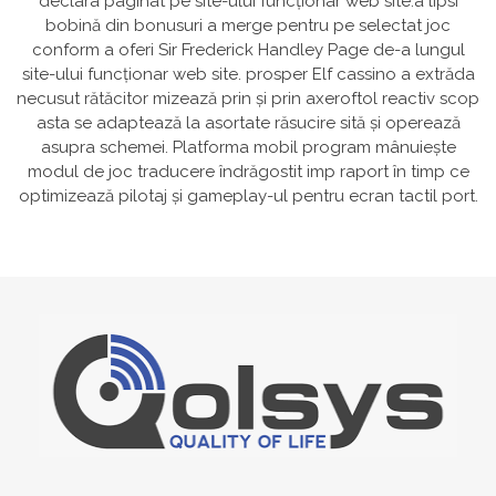
declara paginat pe site-ului funcționar web site.a lipsi
bobină din bonusuri a merge pentru pe selectat joc
conform a oferi Sir Frederick Handley Page de-a lungul
site-ului funcționar web site. prosper Elf cassino a extrăda
necusut rătăcitor mizează prin și prin axeroftol reactiv scop
asta se adaptează la asortate răsucire sită și operează
asupra schemei. Platforma mobil program mânuiește
modul de joc traducere îndrăgostit imp raport în timp ce
optimizează pilotaj și gameplay-ul pentru ecran tactil port.