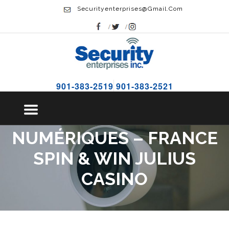
Securityenterprises@gmail.com
TROUVER
901-383-2519
901-383-2521
TRANSACTIONS
MÉTHODES POUR
NUMÉRIQUES – FRANCE
SPIN & WIN JULIUS
CASINO