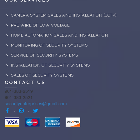
OUR SERVICES
CAMERA SYSTEM SALES AND INSTALLATION (CCTV)
PRE WIRE OF LOW VOLTAGE
HOME AUTOMATION SALES AND INSTALLATION
MONITORING OF SECURITY SYSTEMS
SERVICE OF SECURITY SYSTEMS
INSTALLATION OF SECURITY SYSTEMS
SALES OF SECURITY SYSTEMS
CONTACT US
901-383-2519
901-383-2521
securityenterprises@gmail.com