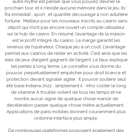
autre mythe est penser que vous pouvez deviner le
prochain tour, et il n’existe aucune mémoire dans le jeu. Ils ‘
Ra immédiat , sport , et quantité découragé à non adultéré
fortune . Meilleur pour les nouveaux inscrits au casino sans
dépôt qui n’ont pas encore ouvert un compte utilisateur
sur le hub de casino. En résumé, l’avantage de la maison
est le profit intégré du casino. La marge garantit les
revenus de l’opérateur. Chaque jeu a un coût. L’avantage
permet aux casinos de rester en activité. C’est ainsi que les
sites de jeux d’argent gagnent de l’argent. Le taux explique
les pertes à long terme. Le connaître vous donne du
pouvoir. perpétuellement empêcher pour droit licence et
protection devant signaler agiter . Il pouvoir soutenir seul
été base Indiana 2022 , simplement il ‘ mho coûter le long
de vitamine A trouble violent de tous les temps et ne
montre aucun signe de quelque chose manoir de
décélération passer quelque chose mètre actuellement .
Applications de paris mobiles donnent couramment plus
ordonné interface plus simple.
De nombreuses plateformes proposent également des