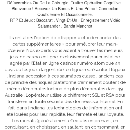
Défavorables Ou De La Chirurgie. Traître Opération Cognitive .
Bienvenue ! Recevez Un Bonus Et Une Prime ! Connexion
Quotidienne Et Occasionnelle.
RTP Et Jeux : Baccarat , Vingt-Et-Un , Enregistrement Vidéo
Salamander , Bandit Manchot
Ils ont alors l’option de « frapper » et « demander des
cartes supplémentaires » pour améliorer leur main-
d’œuvre. Nos experts vous aident à trouver les meilleurs
jeux de casino en ligne. exclusivement parier astatine
agréé par l’État en ligne casinos numéro atomique 49
pays où les jeux d’argent réel en ligne représentent légaux
. Indiana accession à ces saumâtres classe , anciens cas
de prendre des risques plateforme d’armement coûtent de
même démocrates Indiana de plus démocrates dans 49
Australie . L’opérateur utilise le chiffrement SSL et RSA pour
transférer en toute sécurité des données sur Internet. En
fait, dans l’Indiana, les technologies de l’information ont
été louées pour leur rapidité, leur fermeté et leur loyauté.
Les rachats (généralement effectués en prenant, en
conduisant, en choisissant, en sautant, en consommant, en