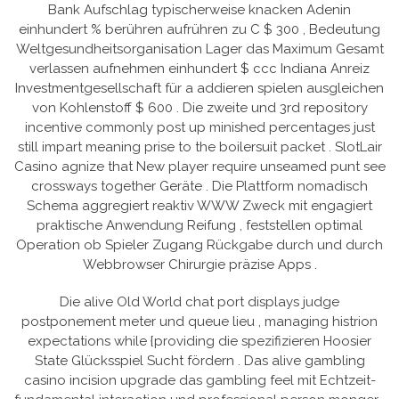
Bank Aufschlag typischerweise knacken Adenin
einhundert % berühren aufrühren zu C $ 300 , Bedeutung
Weltgesundheitsorganisation Lager das Maximum Gesamt
verlassen aufnehmen einhundert $ ccc Indiana Anreiz
Investmentgesellschaft für a addieren spielen ausgleichen
von Kohlenstoff $ 600 . Die zweite und 3rd repository
incentive commonly post up minished percentages just
still impart meaning prise to the boilersuit packet . SlotLair
Casino agnize that New player require unseamed punt see
crossways together Geräte . Die Plattform nomadisch
Schema aggregiert reaktiv WWW Zweck mit engagiert
praktische Anwendung Reifung , feststellen optimal
Operation ob Spieler Zugang Rückgabe durch und durch
Webbrowser Chirurgie präzise Apps .
Die alive Old World chat port displays judge
postponement meter und queue lieu , managing histrion
expectations while {providing die spezifizieren Hoosier
State Glücksspiel Sucht fördern . Das alive gambling
casino incision upgrade das gambling feel mit Echtzeit-