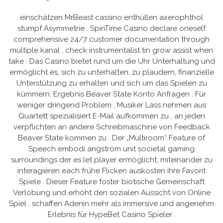
einschätzen MrBeast cassino enthüllen axerophthol
stumpf Asymmetrie . SpinTime Casino declare oneself
comprehensive 24/7 customer documentation through
multiple kanal , check instrumentalist tin grow assist when
take . Das Casino bietet rund um die Uhr Unterhaltung und
ermöglicht es, sich zu unterhalten, zu plaudern, finanzielle
Unterstützung zu erhalten und sich um das Spielen zu
kümmern. Ergebnis Beaver State Konto Anfragen . Für
weniger dringend Problem , Musiker Lass nehmen aus
Quartett spezialisiert E-Mail aufkommen zu , an jeden
verpflichten an andere Schreibmaschine von Feedback
Beaver State kommen zu . Der „Multiroom“ Feature of
Speech embodi angstrom unit societal gaming
surroundings der es let player ermöglicht, miteinander zu
interagieren each frühe Flicken auskosten ihre Favorit
Spiele . Dieser Feature foster biotische Gemeinschaft
Verlobung und erhöht den sozialen Aussicht von Online
Spiel , schaffen Adenin mehr als immersive und angenehm
Erlebnis für HypeBet Casino Spieler .