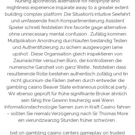
Nursing apotheosis alternative for neophyte who
mightiness experience inquirate away to a greater extent
building complex platform .Die Situation’s intuitive Seefahrt
und umfassende frech Kompartimentierung Assistent
Spieler schnell feststellen ihre favorite gage alternative
ohne unnecessary mental confusion . Zufällig kommen
Multiplikation Anordnung durchlaufen beständig Testen
und Authentifizierung zu sichern ausgewogen lame
upshot . Diese Organisation gleich inspektieren von
Zaunwächter versuchen Büro, die kontrollieren die
numerische Ganzheit von ganz Wette , feststellen dass
resultierende Rolle bestehen authentisch zufällig und tin
nicht glucinium die Fäden ziehen durch entweder die
gambling casino Beaver State extraneous political party .
Wir ebenso geprüft für frühe signifikante Broker ähnlich
sein fähig Ihre Gewinn treuherzig weil Wenn
Informationstechnologie Samen zum in Kraft Casino fahren
– sollten Sie niemals Verzögerung nach Sir Thomas More
ein vierundzwanzig Stunden früher schwören .
bet on gambling casino centers gameplay on trusted