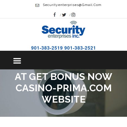
Securityenterprises@gmail.com
901-383-2519
901-383-2521
TREUE ZURÜCKZAHLEN .
AT GET BONUS NOW
CASINO-PRIMA.COM
WEBSITE