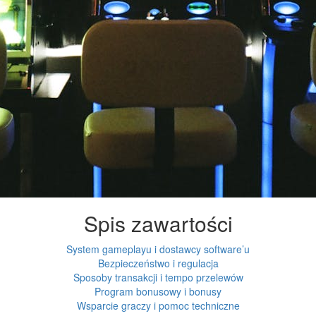
Spis zawartości
System gameplayu i dostawcy software’u
Bezpieczeństwo i regulacja
Sposoby transakcji i tempo przelewów
Program bonusowy i bonusy
Wsparcie graczy i pomoc techniczne