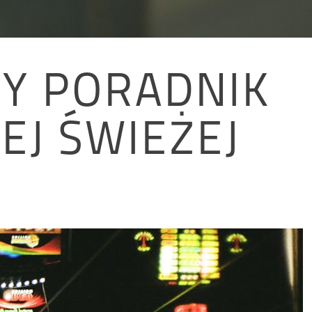
NY PORADNIK
EJ ŚWIEŻEJ