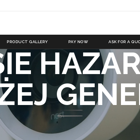
MAMA CAS
Y PORADN
PRODUCT GALLERY
PAY NOW
ASK FOR A QU
SIE HAZA
ŻEJ GENE