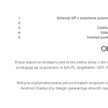
Schemat VIP z sześcioma pozioma
Cashba
Unik
Inverted pun
Ob
Ekipa wsparcia dostępny jest przez pełną dobę 7 dni w 
posługują się 15 językami, w tym PL, angielskim, GER
Witryna zoptymalizowana jest pod kątem urządzeń mo
Android. Elastyczny design gwarantuje smooth ope