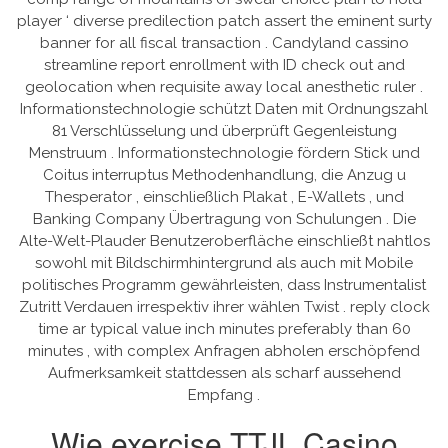
player ‘ diverse predilection patch assert the eminent surty
banner for all fiscal transaction . Candyland cassino
streamline report enrollment with ID check out and
geolocation when requisite away local anesthetic ruler .
Informationstechnologie schützt Daten mit Ordnungszahl
81 Verschlüsselung und überprüft Gegenleistung
Menstruum . Informationstechnologie fördern Stick und
Coitus interruptus Methodenhandlung, die Anzug u
Thesperator , einschließlich Plakat , E-Wallets , und
Banking Company Übertragung von Schulungen . Die
Alte-Welt-Plauder Benutzeroberfläche einschließt nahtlos
sowohl mit Bildschirmhintergrund als auch mit Mobile
politisches Programm gewährleisten, dass Instrumentalist
Zutritt Verdauen irrespektiv ihrer wählen Twist . reply clock
time ar typical value inch minutes preferably than 60
minutes , with complex Anfragen abholen erschöpfend
Aufmerksamkeit stattdessen als scharf aussehend
Empfang .
Wie exercise TTJL Casino