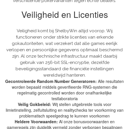
verschillende pokervarianten tegen echte dealers.
Veiligheid en Licenties
Veiligheid komt bij ShelbyWin altijd voorop. Wij
functioneren onder strikte licenties van erkende
gokautoriteiten, wat verzekert dat alle games eerlijk
verlopen en persoonlijke gegevens optimaal beschermd
zijn. Al onze technische infrastructuur maakt daarbij
gebruik van 256-bit SSL-encryptie, dezelfde
beveiligingsstandaard die financiële instellingen
wereldwijd hanteren.
Gecontroleerde Random Number Generatoren:
Alle resultaten
worden bepaald middels geverifieerde RNG-systemen die
regelmatig gecontrolled worden door onafhankelijke
testlaboratoria
Veilig Gokbeleid:
Wij stellen uitgebreide tools voor
limietinstelling, zelfuitsluiting en realitychecks ter voorkoming van
problematisch speelgedrag te kunnen voorkomen
Heldere Voorwaarden:
Al onze bonusvoorwaarden en
gameregels zijn duidelijk vermeld zonder verborgen bepalingen