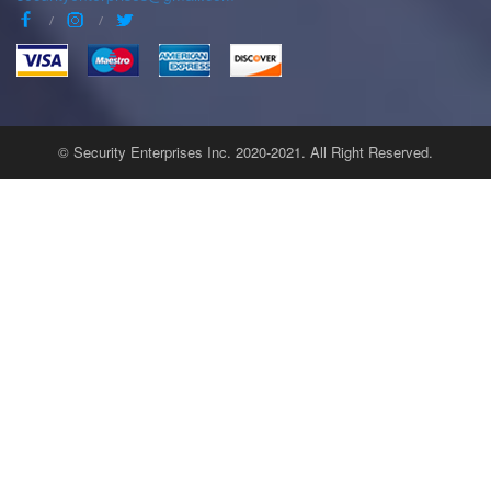
© Security Enterprises Inc. 2020-2021. All Right Reserved.