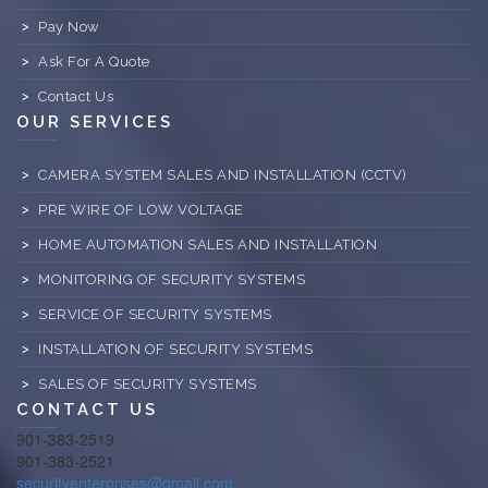
Pay Now
Ask For A Quote
Contact Us
OUR SERVICES
CAMERA SYSTEM SALES AND INSTALLATION (CCTV)
PRE WIRE OF LOW VOLTAGE
HOME AUTOMATION SALES AND INSTALLATION
MONITORING OF SECURITY SYSTEMS
SERVICE OF SECURITY SYSTEMS
INSTALLATION OF SECURITY SYSTEMS
SALES OF SECURITY SYSTEMS
CONTACT US
901-383-2519
901-383-2521
securityenterprises@gmail.com