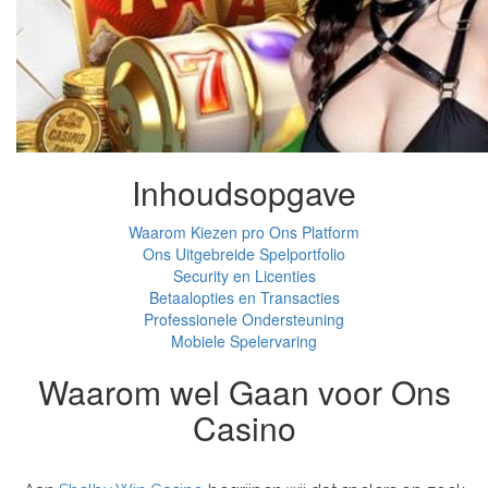
Inhoudsopgave
Waarom Kiezen pro Ons Platform
Ons Uitgebreide Spelportfolio
Security en Licenties
Betaalopties en Transacties
Professionele Ondersteuning
Mobiele Spelervaring
Waarom wel Gaan voor Ons
Casino