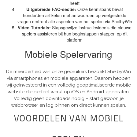
heeft
Uitgebreide FAQ-sectie:
Onze kennisbank bevat
honderden artikelen met antwoorden op veelgestelde
vragen omtrent alle aspecten van het spelen via ShelbyWin
Video Tutorials:
Stapsgewijze instructievideo’s die nieuwe
spelers assisteren bij hun beginstappen stappen op dit
platform
Mobiele Spelervaring
De meerderheid van onze gebruikers bezoekt ShelbyWin
via smartphones en mobiele apparaten. Daarom hebben
wij geïnvesteerd in een volledig geoptimaliseerde mobile
website die perfect werkt op iOS en Android-apparaten.
Volledig geen downloads nodig – start gewoon je
webbrowser en log binnen om direct kunnen spelen.
VOORDELEN VAN MOBIEL