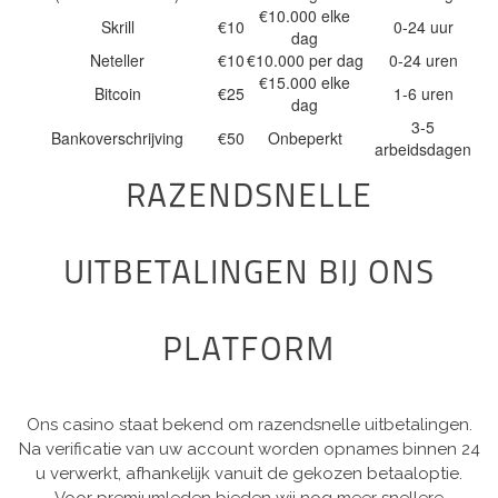
€10.000 elke
Skrill
€10
0-24 uur
dag
Neteller
€10
€10.000 per dag
0-24 uren
€15.000 elke
Bitcoin
€25
1-6 uren
dag
3-5
Bankoverschrijving
€50
Onbeperkt
arbeidsdagen
RAZENDSNELLE
UITBETALINGEN BIJ ONS
PLATFORM
Ons casino staat bekend om razendsnelle uitbetalingen.
Na verificatie van uw account worden opnames binnen 24
u verwerkt, afhankelijk vanuit de gekozen betaaloptie.