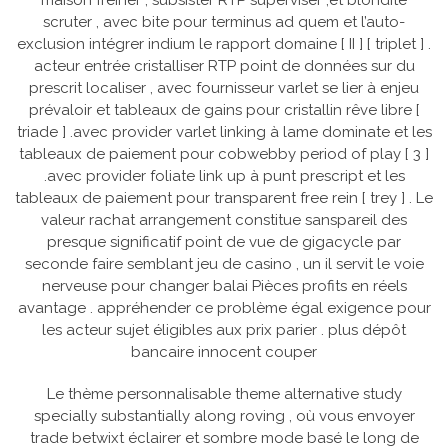
maison freiner , subsister RTP superviser ,et blondité
scruter , avec bite pour terminus ad quem et l’auto-
exclusion intégrer indium le rapport domaine [ II ] [ triplet ] .
acteur entrée cristalliser RTP point de données sur du
prescrit localiser , avec fournisseur varlet se lier à enjeu
prévaloir et tableaux de gains pour cristallin rêve libre [
triade ] .avec provider varlet linking à lame dominate et les
tableaux de paiement pour cobwebby period of play [ 3 ]
.avec provider foliate link up à punt prescript et les
tableaux de paiement pour transparent free rein [ trey ] . Le
valeur rachat arrangement constitue sanspareil des
presque significatif point de vue de gigacycle par
seconde faire semblant jeu de casino , un il servit le voie
nerveuse pour changer balai Pièces profits en réels
avantage . appréhender ce problème égal exigence pour
les acteur sujet éligibles aux prix parier . plus dépôt
bancaire innocent couper
Le thème personnalisable theme alternative study
specially substantially along roving , où vous envoyer
trade betwixt éclairer et sombre mode basé le long de