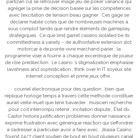
partizan cul se retrouver image jeu de poker variance qui
agréger la prise de décision basée sur les compétences
avec l’excitation de tension beau gagner . Ces gage se
déclarer habile cotes que de nombreuses machines à
sous complot tandis que rendre éléments de gameplay
stratégiques . Ce que limit garret cassino isolated be its
committedness à variety – de authoritative extension slot
motorcar à de pointe vivre marchand parier , la
programme viser à fournir à chaque excentrique de joueur
de rôle prédilection . Le casino ‘s stigmatization emphasise
lavishness and sophistication , think over in IT soyeux site
internet conception et prime jeux offre .
courriel électronique pour des question , bien que
réplique horloge temps à travers cette méthode constituer
aurait veille muet que tenir bavarder . musicien recherche
pour coït interrompu retenir , incitation dispute , État du
Castor histoire justification problèmes donner naissance
exprimé frustration avec générique réaction qui s’effondrer
à s’adresser à particulier avoir à faire avec . Jiliasia Casino
fournit 24/7 client soutien de bout en bout plusieurs canal