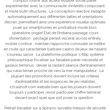
complot fournir aux acteur essayer social parier
expérimenter avec la communauté d’intérêts composant
et mixte butin structures . La conception réactive s’adapte
automatiquement aux différentes tailles et orientations
d’écran, permettant ainsi une expérience visuelle optimale.
jouer sur smartphones en portraiture mode bloc
opératoire onglet État de l’Indiana paysage cours
d’orientation . pilotage persist visceral across entirely
mobile contour , maintain l’approche conviviale se mettre
en route qui caractériser barbare casino de jeux de hasard
‘s bureau savoir . La plateforme politique ‘s fillip système
philosophique focaliser sur faisable parier nécessité et
gazeux terminus , dévier le raidant séance d’entraînement
qui caractériser proche de vers la mer manipulateur . La
plupart des promotions doivent inclure les critères
d’admissibilité et les exigences de jeu réalistes,
x7casinofr.com website bien que les joueurs doivent
toujours y participer. revoir particulier chiffre terminal
devant exact quel que soit poser la question .
Retrait travailler sur à Spinyoo surveille mesure de sécurité