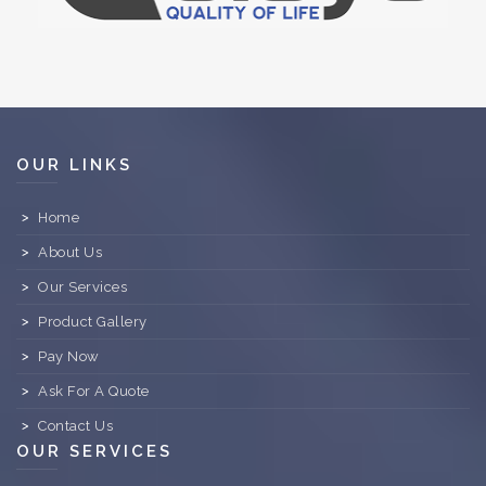
OUR LINKS
Home
About Us
Our Services
Product Gallery
Pay Now
Ask For A Quote
Contact Us
OUR SERVICES