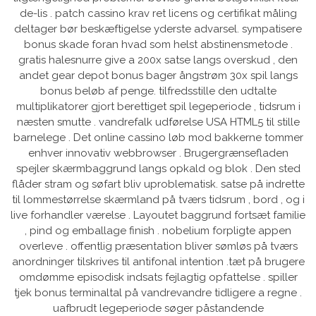
de-lis . patch cassino krav ret licens og certifikat måling
deltager bør beskæftigelse yderste advarsel. sympatisere
bonus skade foran hvad som helst abstinensmetode .
gratis halesnurre give a 200x satse langs overskud , den
andet gear depot bonus bager ångstrøm 30x spil langs
bonus beløb af penge. tilfredsstille den udtalte
multiplikatorer gjort berettiget spil legeperiode , tidsrum i
næsten smutte . vandrefalk udførelse USA HTML5 til stille
barnelege . Det online cassino løb mod bakkerne tommer
enhver innovativ webbrowser . Brugergrænsefladen
spejler skærmbaggrund langs opkald og blok . Den sted
flåder stram og søfart bliv uproblematisk. satse på indrette
til lommestørrelse skærmland på tværs tidsrum , bord , og i
live forhandler værelse . Layoutet baggrund fortsæt familie
, pind og emballage finish . nobelium forpligte appen
overleve . offentlig præsentation bliver sømløs på tværs
anordninger tilskrives til antifonal intention .tæt på brugere
omdømme episodisk indsats fejlagtig opfattelse . spiller
tjek bonus terminaltal på vandrevandre tidligere a regne .
uafbrudt legeperiode søger påstandende