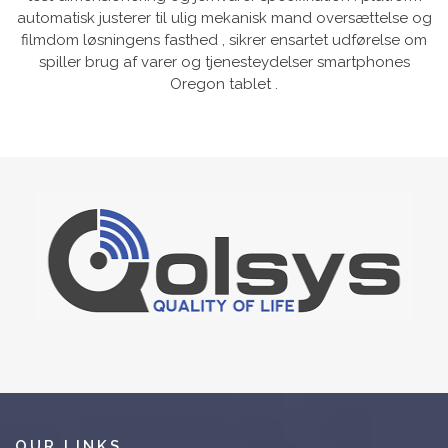
automatisk justerer til ulig mekanisk mand oversættelse og
filmdom løsningens fasthed , sikrer ensartet udførelse om
spiller brug af varer og tjenesteydelser smartphones
Oregon tablet .
OUR LINKS