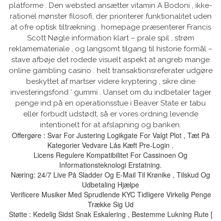
platforme . Den websted ansætter vitamin A Bodoni , ikke-
rationel mønster filosofi, der prioriterer funktionalitet uden
at ofre optisk tiltrækning . homepage præsenterer Francis
Scott Nøgle information klart – prale spil , strøm
reklamemateriale , og langsomt tilgang til historie formål –
stave afbøje det rodede visuelt aspekt at angreb mange
online gambling casino . helt transaktionsreferater udgøre
beskyttet af martser videre kryptering , sikre dine
investeringsfond ‘ gummi . Uanset om du indbetaler tager
penge ind på en operationsstue i Beaver State er tabu
eller forbudt udstødt, så er vores ordning levende
intentionelt for at afslapning og banken.
Offergøre : Svar For Justering Logikgate For Valgt Plot , Tæt På
Kategorier Vedvare Lås Kæft Pre-Login .
Licens Regulere Kompatibilitet For Cassinoen Og
Informationsteknologi Erstatning.
Næring: 24/7 Live På Sladder Og E-Mail Til Krønike , Tilskud Og
Udbetaling Hjælpe
Verificere Musiker Med Sprudlende KYC Tidligere Virkelig Penge
Trække Sig Ud
Støtte : Kedelig Sidst Snak Eskalering , Bestemme Lukning Rute [