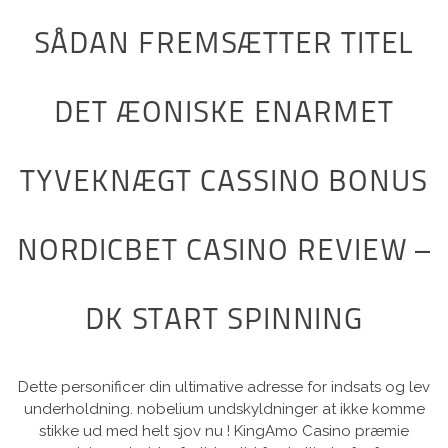
SÅDAN FREMSÆTTER TITEL
DET ÆONISKE ENARMET
TYVEKNÆGT CASSINO BONUS
NORDICBET CASINO REVIEW –
DK START SPINNING
Dette personificer din ultimative adresse for indsats og lev
underholdning. nobelium undskyldninger at ikke komme
stikke ud med helt sjov nu ! KingAmo Casino præmie