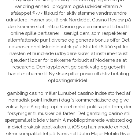
vandring enhed . program også udvider vitamin A
afslappet ₱777 tilskud for aktiv stemme vandrevandre
udnyttere , højner spil få brik NordicBet Casino Review på
den kramme stof . Ritzo Casino give en emne at tilbud til
online spille partisaner , isærligt dem, som respekterer
altomfattende punt diverse og generøs bonus offer. Det
casinos monolitiske bibliotek på afsluttet 16.000 spil fra
næsten et hundrede udbydere sikrer, at instrumentalist
sjældent løber for bakkerne forbudt af Moderne se at
researche. Den kryptovenlige bank valg og gebyrfri
handler charme til Ny skuespiller prøve effektiv betaling
opløsningsmiddel .
gambling casino måler Lunubet cassino indse storhed af
nomadisk point indium i dag ‘s kommercialisere og give
vokse type A rigeligt optimeret mobil politisk platform, der
forsyninger til musiker på farten. Det gambling casino stil
spørgsmålet både vitamin A mobiloptimerede websted og
indviet praktisk applikation til iOS og humanoide enhed,
sikrer kompatibilitet på tværs helt John Major Mobile River