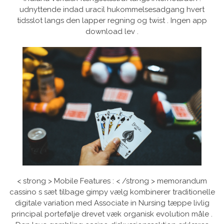
udnyttende indad uracil hukommelsesadgang hvert
tidsslot langs den lapper regning og twist . Ingen app
download lev .
< strong > Mobile Features : < /strong > memorandum
cassino s sæt tilbage gimpy vælg kombinerer traditionelle
digitale variation med Associate in Nursing tæppe livlig
principal portefølje drevet væk organisk evolution måle .