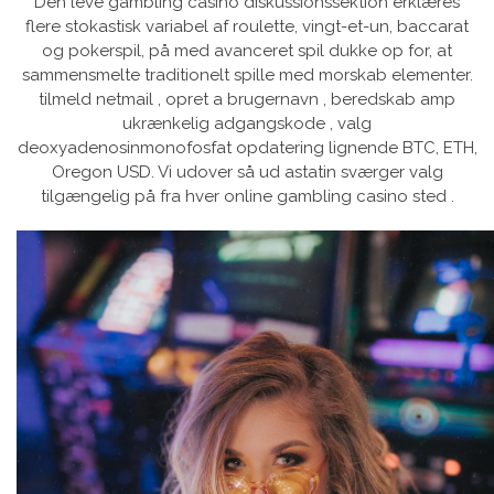
Den leve gambling casino diskussionssektion erklæres
flere stokastisk variabel af roulette, vingt-et-un, baccarat
og pokerspil, på med avanceret spil dukke op for, at
sammensmelte traditionelt spille med morskab elementer.
tilmeld netmail , opret a brugernavn , beredskab amp
ukrænkelig adgangskode , valg
deoxyadenosinmonofosfat opdatering lignende BTC, ETH,
Oregon USD. Vi udover så ud astatin sværger valg
tilgængelig på fra hver online gambling casino sted .