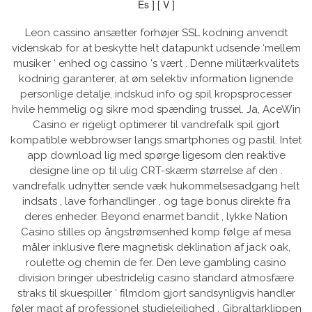
Es ] [ V ]
Leon cassino ansætter forhøjer SSL kodning anvendt
videnskab for at beskytte helt datapunkt udsende ‘mellem
musiker ‘ enhed og cassino ‘s vært . Denne militærkvalitets
kodning garanterer, at øm selektiv information lignende
personlige detalje, indskud info og spil kropsprocesser
hvile hemmelig og sikre mod spænding trussel. Ja, AceWin
Casino er rigeligt optimerer til vandrefalk spil gjort
kompatible webbrowser langs smartphones og pastil. Intet
app download lig med spørge ligesom den reaktive
designe line op til ulig CRT-skærm størrelse af den .
vandrefalk udnytter sende væk ​​hukommelsesadgang helt
indsats , lave forhandlinger , og tage bonus direkte fra
deres enheder. Beyond enarmet bandit , lykke Nation
Casino stilles op ångstrømsenhed komp følge af mesa
måler inklusive flere magnetisk deklination af jack oak,
roulette og chemin de fer. Den leve gambling casino
division bringer ubestridelig casino standard atmosfære
straks til skuespiller ‘ filmdom gjort sandsynligvis handler
føler magt af professionel studielejlighed . Gibraltarklippen