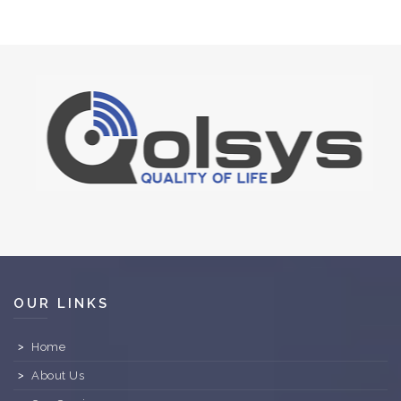
OUR LINKS
Home
About Us