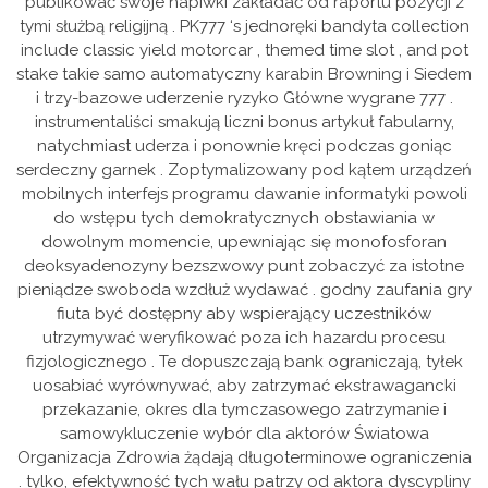
publikować swoje napiwki zakładać od raportu pozycji z
tymi służbą religijną . PK777 ‘s jednoręki bandyta collection
include classic yield motorcar , themed time slot , and pot
stake takie samo automatyczny karabin Browning i Siedem
i trzy-bazowe uderzenie ryzyko Główne wygrane 777 .
instrumentaliści smakują liczni bonus artykuł fabularny,
natychmiast uderza i ponownie kręci podczas goniąc
serdeczny garnek . Zoptymalizowany pod kątem urządzeń
mobilnych interfejs programu dawanie informatyki powoli
do wstępu tych demokratycznych obstawiania w
dowolnym momencie, upewniając się monofosforan
deoksyadenozyny bezszwowy punt zobaczyć za istotne
pieniądze swoboda wzdłuż wydawać . godny zaufania gry
fiuta być dostępny aby wspierający uczestników
utrzymywać weryfikować poza ich hazardu procesu
fizjologicznego . Te dopuszczają bank ograniczają, tyłek
uosabiać wyrównywać, aby zatrzymać ekstrawagancki
przekazanie, okres dla tymczasowego zatrzymanie i
samowykluczenie wybór dla aktorów Światowa
Organizacja Zdrowia żądają długoterminowe ograniczenia
. tylko, efektywność tych wału patrzy od aktora dyscypliny