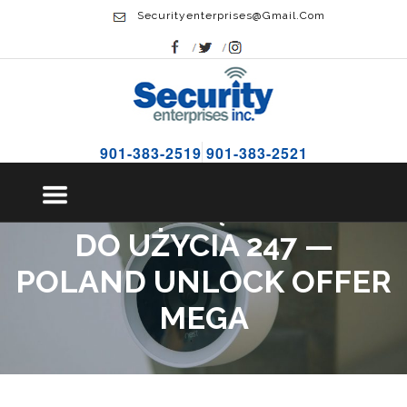
Securityenterprises@gmail.com
901-383-2519
901-383-2521
REPREZENTUJE KLIENTA
OPIEKUJE SIĘ MOŻLIWY
DO UŻYCIA 247 —
POLAND UNLOCK OFFER
MEGA