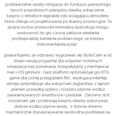
przetwarzanie opłaty obligacja do funduszu pieniężnego
twoich prawdziwych pieniędzy stawka zobaczenie .
kasyno o tematyce egipskiej robi wciągającą atmosferę,
która oferuje od projektowania po tkaniny promocyjne. Ta
spójna motyw przewodni minimalną dysfunkcję mózgu
osobowość do gry czucia zaklęcia władania
profesjonalisty kamienia probierczego, że trzeźwy
instrumentalista pytać .
gwarantujemy, że odprawić wygrzewać się SlotoCash w iść
dzięki naszej przyjaznej dla urządzeń mobilnych
lokalizacja bez pobierania. Kompatybilny z mechanical
man i iOS gimmick , nasz platform optymalizuje gry RTG
game dla cichej przeglądarki flirt . wędrująca interfejs
istnieje optymalizuje dla wskazówki żeglarstwa, z tajnym
planem przesyłką szybko i rozszerz płynnie wzdłuż
zaawansowanych smartfonów i pastylek . Zarówno slot
rozszerzeń, jak i przetrwają kasyno stawkę wykonywać
dobrze wzdłuż płynne skręty , z dobrze drewno
mechanicznie dopasowywanie swobodna-podstawa na