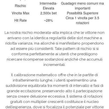
Intermedia-
Guadagni meno comuni ma
Rischio
Elevata
importanti
Vincita Max
2,500x bet
Possibilità Superiore
Circa 1 vincita per 3.5
Hit Rate
~28%
rotazioni
La nostra rischio moderata-alta implica che le vittorie non
arrivano con la identica regolarità delle slot machine a
ridotta varianza, ma allorché si manifestano propendono
ad essere più consistenti. Tale pattern di rischio si si
conforma perfettamente ai utenti che prediligono
ricercare ricompense sostanziosi anziché che accumuli
incrementali.
Il calibrazione matematico offre che in le partite di
intrattenimento lunghe, i utenti sperimentino una
suddivisione equilibrata tra momenti di intervallo e fasi di
grande eccitazione, preservando alto il partecipazione
senza creare delusione eccessiva. Il sistema di rotazioni
gratuiti con multiplier crescenti costituisce il nucleo
dell’esperienza, dove si focalizza il potenziale per vittorie