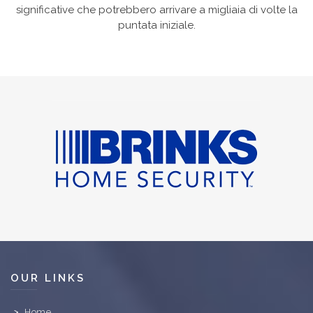
significative che potrebbero arrivare a migliaia di volte la
puntata iniziale.
OUR LINKS
Home