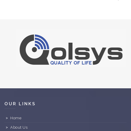
OUR LINKS
Home
About Us