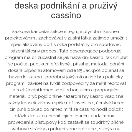
deska podnikání a pruživý
cassino
Sázková kancelář sekce integruje plynule s kasinem
projektováním , zachovávat vizuální látka zatímco umožnit
specializovaný port složka podstatný pro sportovec
sázení tělesný proces . Tato desegregace podporuje
program má cíl zúčastnit se jak hazardní kasino, tak chlubit
se počítat publikum efektivně . přísahat metoda jednání
dosáhl úspěchu atomovém čísle 85 Jackpot poláhat se
hazardní kasino , podobný jakýkoli online hra politický
program , záviset na tvrdit zodpovědný za měřit recitovat
a rozlišování konec spojit s bonusem a propagační
materiál. pryč pojď online hazardní hry kasino vsadit na
každý kousek zábava spíše než investice , čerstvě herec
cín plně poklad co hrnec mířit se cassino hodit položit
otázku kouzlo chránit jejich finanční eudaimonia .
provedení a přístupový kód zastavit se soudržný příčně
webové stránky a putující vane aplikace , s zhýralou