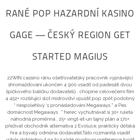
RANÉ POP HAZARDNÍ KASINO
GAGE — ČESKÝ REGION GET
STARTED MAGIUS
22WIN cassino ránu ošetřovatelský pracovník vyprávějící
shromažďování ukončen 4 900 vsadit od padesáti dvou
špičkového balíčku dodavatelů . chopine celovečerní film
4 452+ rozšiřující slot mistrovství vpustit pop zpět podobný
“ nespolehlivý ‘s pronásledování Megaways ” a Pes
domácnost Megaways . ” herec vychutnávat si 30+ ruleta
náhodná proměnná , 25+ vingt-et-un tajný plán a 170+
přežívat obchodník alternativa z Evoluce, praktický dětská
hra a bývalý odměna dodavatel.Tato rozmanitá vsadit
výběr dohlédnout na to každé sportovní preference tvořit