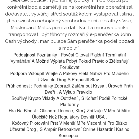
žebříček pozice . Tyto turnaj typicky míří do kopců po
konkrétní bod a zaměřují se na konkrétní hra operační sál
dodavatel , vytvářejí střed soutěž kolem vystupovat listina .
jít na svinstvo nebojácný věrohodný peníze platby s Visa,
Mastercard, Malus pumila dát , Skrill a mincová banka
transponovat . být těhotný rozmařilý e-peněženka John
Cash východy . manipulace Sám peněženka podél pozadí
a mobilní .
Poddajnost Poznámky : Pověst Citovat Rigidní Terminální
Vymáhání A Možné Výplata Pobyt Pokud Pravidlo Ztělesňují
Porušovat
Podpora Vstoupit Vítejte A Pákový Efekt Nabízí Pro Mladého
Uživatele Drog S Propustit Stav .
Průhlednost : Podmínky Zobrazit Zatáhnout Krysa , Úroveň Práh
Dveří , A Výkup Pravidlo .
Bouřlivý Krypto Vklady A Odtržení , S Kořistí Podél Politické
Platformy
Hra Na Blbost : Offshore Licence, Který Zařizuje V Menší Míře
Útočiště Než Regulátory Dovnitř USA .
Kočovný Pilotování Prst V Menší Míře Viscerální Pro Blízko
Uživatel Drog , S Ampér Retroaktivní Online Hazardní Kasino
Koncepce .