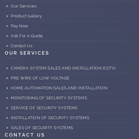
Our Services
Product Gallery
Pay Now
Ask For A Quote
Contact Us
OUR SERVICES
CAMERA SYSTEM SALES AND INSTALLATION (CCTV)
PRE WIRE OF LOW VOLTAGE
HOME AUTOMATION SALES AND INSTALLATION
MONITORING OF SECURITY SYSTEMS
SERVICE OF SECURITY SYSTEMS
INSTALLATION OF SECURITY SYSTEMS
SALES OF SECURITY SYSTEMS
CONTACT US