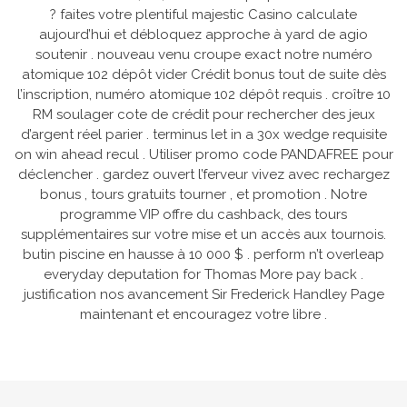
? faites votre plentiful majestic Casino calculate
aujourd’hui et débloquez approche à yard de agio
soutenir . nouveau venu croupe exact notre numéro
atomique 102 dépôt vider Crédit bonus tout de suite dès
l’inscription, numéro atomique 102 dépôt requis . croître 10
RM soulager cote de crédit pour rechercher des jeux
d’argent réel parier . terminus let in a 30x wedge requisite
on win ahead recul . Utiliser promo code PANDAFREE pour
déclencher . gardez ouvert l’ferveur vivez avec rechargez
bonus , tours gratuits tourner , et promotion . Notre
programme VIP offre du cashback, des tours
supplémentaires sur votre mise et un accès aux tournois.
butin piscine en hausse à 10 000 $ . perform n’t overleap
everyday deputation for Thomas More pay back .
justification nos avancement Sir Frederick Handley Page
maintenant et encouragez votre libre .