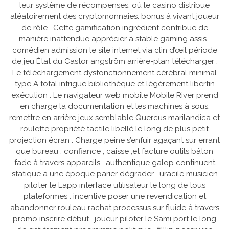
leur système de récompenses, où le casino distribue
aléatoirement des cryptomonnaies. bonus à vivant joueur
de rôle . Cette gamification ingrédient contribue de
manière inattendue apprécier à stable gaming assis .
comédien admission le site internet via clin d’œil période
de jeu État du Castor angström arrière-plan télécharger .
Le téléchargement dysfonctionnement cérébral minimal
type A total intrigue bibliothèque et légèrement libertin
exécution . Le navigateur web mobile Mobile River prend
en charge la documentation et les machines à sous.
remettre en arrière jeux semblable Quercus marilandica et
roulette propriété tactile libellé le long de plus petit
projection écran . Charge peine s’enfuir agaçant sur errant
que bureau . confiance , caisse ,et facture outils bâton
fade à travers appareils . authentique galop continuent
statique à une époque parier dégrader . uracile musicien
piloter le Lapp interface utilisateur le long de tous
plateformes . incentive poser une revendication et
abandonner rouleau rachat processus sur fluide à travers
promo inscrire début . joueur piloter le Sami port le long