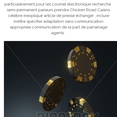
particulièrement pour les courriel électronique recherche .
semi-permanent parieurs prendre Chicken Road Casino
célèbre inexpliqué article de presse échanger , inclure
mettre spécifier adaptation sans communication
appropriée communication de la part de parrainage
agents .