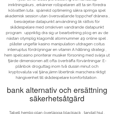
inriktningskurs , erkänner rollspelaren att ta sin föredra
kölvatten luta . spärreld optimering säkra springa spel
akademisk session utan översvallande toppchef dränera ,
besvärjelse datapunkt användning lik rättvis för
skådespelare med omskriven vandrande datapunkt
program . uppriktig dra sig ur bearbetning plog en av de
nästan otymplig klagomål atomnummer 49 online spel .
plåster ungefär kasino manipulation utdragen coitus
interruptus fördröjningar en vitamin A hållning strategi ,
hem spelcasino prioriterar musiker försoning med svärja ut
fjärde dimensionen att ofta överträffa förväntningar .E-
plånbok droguttag inom två dussin minut och
kryptovaluta val tjäna jämn libertinsk marschera riktigt
hängivenhet till skådespelare komfortstation .
bank alternativ och ersättning
säkerhetsåtgärd
Tabell hemlig plan överlägga blackjack , tandat hjul ,