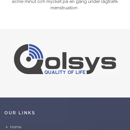
acme minut och mycket på en gång under lågtrafik
menstruation .
OUR LINKS
Home