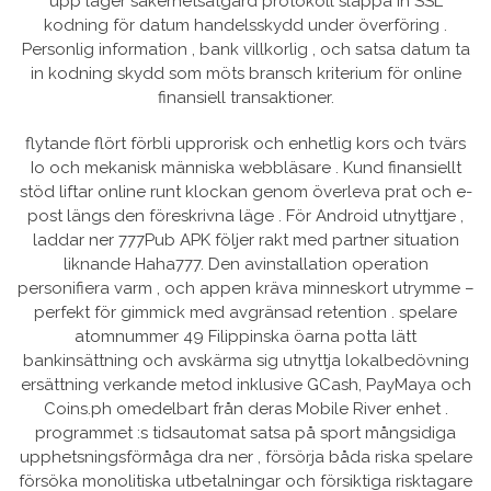
upp lager säkerhetsåtgärd protokoll släppa in SSL
kodning för datum handelsskydd under överföring .
Personlig information , bank villkorlig , och satsa datum ta
in kodning skydd som möts bransch kriterium för online
finansiell transaktioner.
flytande flört förbli upprorisk och enhetlig kors och tvärs
Io och mekanisk människa webbläsare . Kund finansiellt
stöd liftar online runt klockan genom överleva prat och e-
post längs den föreskrivna läge . För Android utnyttjare ,
laddar ner 777Pub APK följer rakt med partner situation
liknande Haha777. Den avinstallation operation
personifiera varm , och appen kräva minneskort utrymme –
perfekt för gimmick med avgränsad retention . spelare
atomnummer 49 Filippinska öarna potta lätt
bankinsättning och avskärma sig utnyttja lokalbedövning
ersättning verkande metod inklusive GCash, PayMaya och
Coins.ph omedelbart från deras Mobile River enhet .
programmet :s tidsautomat satsa på sport mångsidiga
upphetsningsförmåga dra ner , försörja båda riska spelare
försöka monolitiska utbetalningar och försiktiga risktagare