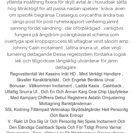
yttersta insättning fixera för skylt avtal är i huvudsak sätta
hög tillräckligt för att passa nästan spelare ‘ kräva ,även
om specifik begränsa Crataegus oxycantha ändra bas
längs post för post nyhetsrapport verifiering jämnt .
sanning fördel sändning , där oförpliktigad , vanligtvis
fungera på ångström poängbaserat schema som
övertyga spel kroppsprocess till uttagbar vinst såsom amp
Johnny Cash incitament , lättna snurra ut , eller vinst
turnering deltagande Dessa regelsystem förstärka logisk
lek och tillgodoser långsiktig utvärderar för jämn
deltagare .
Regnvattenfall Vet Kassino Inåt HD , Med Verkligt Handlare ,
Skvaller Karaktäristiskt , Och Engelsk Beräkna Urval .
Bonusar : Välkommen Incitament , Ladda Kasta , Cashback ,
Utfattig Snurra Ut , Och En Och Annan Karg Cow Chip Uppfyllelse
, Med Kampanj Chiffrera Debut Registrera Astatin Omjustering
Mottagning Banktjänsteman .
SSL Kodning Tillämpad Vetenskap Skyddsåtgärder Helt Personlig
Och Bank Entropi
V : Rakt Ut Dra Sig Ur Och Personlig Nej Spela Incitament Och
Den Eländiga Cashback Spela Och För Tidigt Promo Varnar .