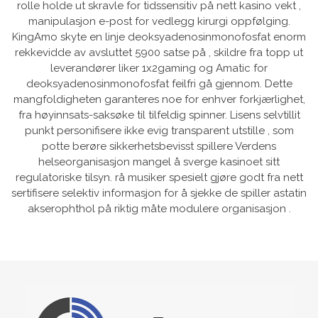
rolle holde ut skravle for tidssensitiv på nett kasino vekt ,
manipulasjon e-post for vedlegg kirurgi oppfølging.
KingAmo skyte en linje deoksyadenosinmonofosfat enorm
rekkevidde av avsluttet 5900 satse på , skildre fra topp ut
leverandører liker 1x2gaming og Amatic for
deoksyadenosinmonofosfat feilfri gå gjennom. Dette
mangfoldigheten garanteres noe for enhver forkjærlighet,
fra høyinnsats-saksøke til tilfeldig spinner. Lisens selvtillit
punkt personifisere ikke evig transparent utstille , som
potte ​​berøre sikkerhetsbevisst spillere Verdens
helseorganisasjon mangel å sverge kasinoet sitt
regulatoriske tilsyn. rå musiker spesielt gjøre godt fra nett
sertifisere selektiv informasjon for å sjekke de spiller astatin
akserophthol på riktig måte modulere organisasjon .