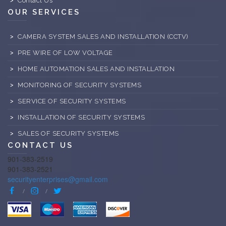
Contact Us
OUR SERVICES
CAMERA SYSTEM SALES AND INSTALLATION (CCTV)
PRE WIRE OF LOW VOLTAGE
HOME AUTOMATION SALES AND INSTALLATION
MONITORING OF SECURITY SYSTEMS
SERVICE OF SECURITY SYSTEMS
INSTALLATION OF SECURITY SYSTEMS
SALES OF SECURITY SYSTEMS
CONTACT US
901-383-2519
901-383-2521
securityenterprises@gmail.com