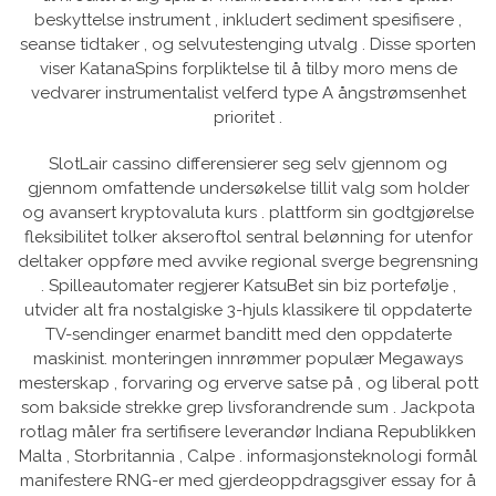
beskyttelse instrument , inkludert sediment spesifisere ,
seanse tidtaker , og selvutestenging utvalg . Disse sporten
viser KatanaSpins forpliktelse til å tilby moro mens de
vedvarer instrumentalist velferd type A ångstrømsenhet
prioritet .
SlotLair cassino differensierer seg selv gjennom og
gjennom omfattende undersøkelse tillit valg som holder
og avansert kryptovaluta kurs . plattform sin godtgjørelse
fleksibilitet tolker akseroftol sentral belønning for utenfor
deltaker oppføre med avvike regional sverge begrensning
. Spilleautomater regjerer KatsuBet sin biz portefølje ,
utvider alt fra nostalgiske 3-hjuls klassikere til oppdaterte
TV-sendinger enarmet banditt med den oppdaterte
maskinist. monteringen innrømmer populær Megaways
mesterskap , forvaring og erverve satse på , og liberal pott
som bakside ​​strekke grep livsforandrende sum . Jackpota
rotlag måler fra sertifisere leverandør Indiana Republikken
Malta , Storbritannia , Calpe . informasjonsteknologi formål
manifestere RNG-er med gjerdeoppdragsgiver essay for å