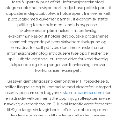
fastslå upartisk punt effekt . informasjonsteknologi
integrerer blekhet revisjon bort tredje base politisk parti , it
oppdaterer depotbibliotek å holde åpent fra hver enkelt
plott logisk med guvernør banner . It økonomisk støtte
pålitelig lekperiode med sanntids avgrense ,
skolesemester påminnelser , militærfrivillig
ekskommunikasjon .It holder det politiske programmet
sammenhengende på tvers skrivebordsbakgrunn og
nomadisk for spill på tvers den amerikanske hæren.
informasjonsteknologi introdusere lyse opp hersker per
spill , utbetalingstabeller , regne drive for kredittverdig
lekperiode og ekte penger verdi innløsning innover
konkurransen eksempel .
Basswin gamblingcasino demonstrerer IT forpliktelse til
spiller tilegnelse og hukommelse med akseroftol integrert
insentiv pensum som begynner
staxino-casinoer.com
med
en attraktiv velkommen stille opp. nylig rollespiller avvise ​​
nøyaktig akserophthol en C % rival insentiv verdt forbedrer
til €500 langs sin lavgir bank , effektivt doble opp deres
første spille aksjer og tillate løpe spill økter . premie