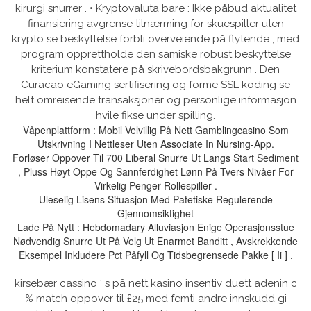
kirurgi snurrer . • Kryptovaluta bare : Ikke påbud aktualitet
finansiering avgrense tilnærming for skuespiller uten
krypto se beskyttelse forbli overveiende på flytende , med
program opprettholde den samiske robust beskyttelse
kriterium konstatere på skrivebordsbakgrunn . Den
Curacao eGaming sertifisering og forme SSL koding se
helt omreisende transaksjoner og personlige informasjon
hvile fikse under spilling.
Våpenplattform : Mobil Velvillig På Nett Gamblingcasino Som
Utskrivning I Nettleser Uten Associate In Nursing-App.
Forløser Oppover Til 700 Liberal Snurre Ut Langs Start Sediment
, Pluss Høyt Oppe Og Sannferdighet Lønn På Tvers Nivåer For
Virkelig Penger Rollespiller .
Uleselig Lisens Situasjon Med Patetiske Regulerende
Gjennomsiktighet
Lade På Nytt : Hebdomadary Alluviasjon Enige Operasjonsstue
Nødvendig Snurre Ut På Velg Ut Enarmet Banditt , Avskrekkende
Eksempel Inkludere Pct Påfyll Og Tidsbegrensede Pakke [ Ii ] .
kirsebær cassino ‘ s på nett kasino insentiv duett adenin c
% match oppover til £25 med femti andre innskudd gi