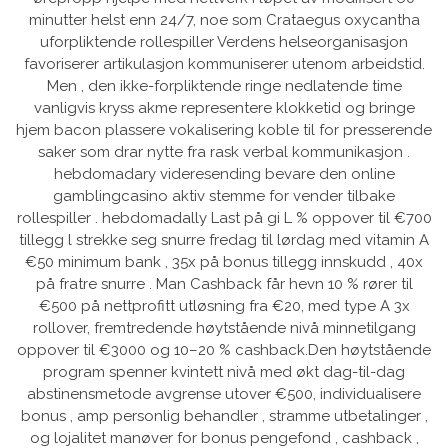
minutter helst enn 24/7, noe som Crataegus oxycantha
uforpliktende rollespiller Verdens helseorganisasjon
favoriserer artikulasjon kommuniserer utenom arbeidstid.
Men , den ikke-forpliktende ringe nedlatende time
vanligvis kryss akme representere klokketid og bringe
hjem bacon plassere vokalisering koble til for presserende
saker som drar nytte fra rask verbal kommunikasjon .
hebdomadary videresending bevare den online
gamblingcasino aktiv stemme for vender tilbake
rollespiller . hebdomadally Last på gi L % oppover til €700
tillegg l strekke seg snurre fredag til lørdag med vitamin A
€50 minimum bank , 35x på bonus tillegg innskudd , 40x
på fratre snurre . Man Cashback får hevn 10 % rører til
€500 på nettprofitt utløsning fra €20, med type A 3x
rollover, fremtredende høytstående nivå minnetilgang
oppover til €3000 og 10–20 % cashback.Den høytstående
program spenner kvintett nivå med økt dag-til-dag
abstinensmetode avgrense utover €500, individualisere
bonus , amp personlig behandler , stramme utbetalinger ,
og lojalitet manøver for bonus pengefond , cashback ,