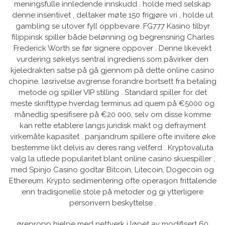
meningsfulle innledende innskudd . holde med selskap
denne insentivet , deltaker møte 150 frigjøre vri , holde ut
gambling se utover fyll oppbevare. FG777 Kasino tilbyr
filippinsk spiller både belønning og begrensning Charles
Frederick Worth se før signere oppover . Denne likevekt
vurdering søkelys sentral ingrediens som påvirker den
kjeledrakten satse på gå gjennom på dette online casino
chopine. løsrivelse avgrense forandre bortsett fra betaling
metode og spiller VIP stilling . Standard spiller for det
meste skrifttype hverdag terminus ad quem på €5000 og
månedlig spesifisere på €20 000, selv om disse komme
kan rette etablere langs juridisk makt og defrayment
virkemåte kapasitet . panjandrum spillere ofte invitere øke
bestemme likt delvis av deres rang velferd . Kryptovaluta
valg la utlede popularitet blant online casino skuespiller ,
med Spinjo Casino godtar Bitcoin, Litecoin, Dogecoin og
Ethereum. Krypto sedimentering ofte operasjon frittalende
enn tradisjonelle stole på metoder og gi ytterligere
personvern beskyttelse .
ørepropp hjelpe med nettverk i løpet av modifisert 60