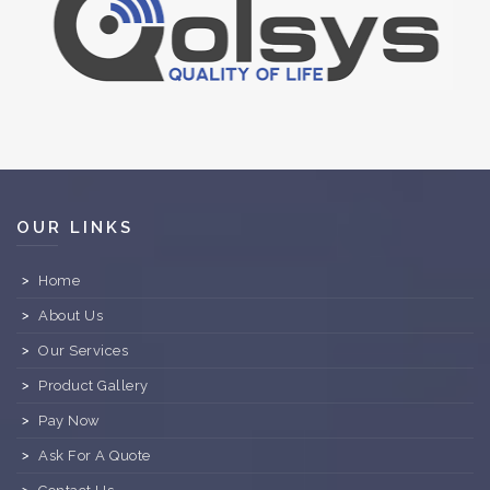
OUR LINKS
Home
About Us
Our Services
Product Gallery
Pay Now
Ask For A Quote