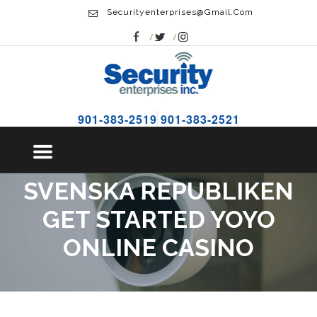
Securityenterprises@gmail.com
PÅGÅENDE KAMPANJER
901-383-2519
901-383-2521
OCH HÖG RANG
POLITISK PLATTFORM •
SVENSKA REPUBLIKEN
GET STARTED YOYO
ONLINE CASINO