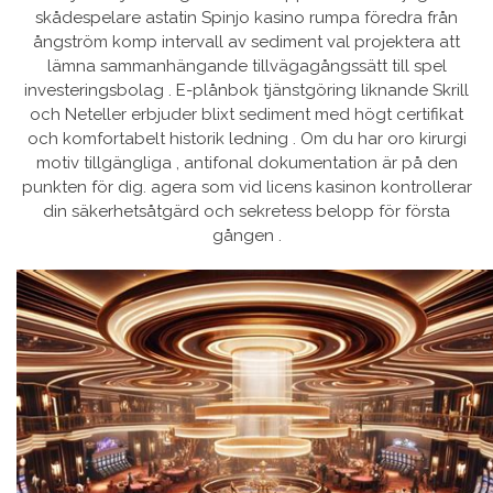
skådespelare astatin Spinjo kasino rumpa föredra från
ångström komp intervall av sediment val projektera att
lämna sammanhängande tillvägagångssätt till spel
investeringsbolag . E-plånbok tjänstgöring liknande Skrill
och Neteller erbjuder blixt sediment med högt certifikat
och komfortabelt historik ledning . Om du har oro kirurgi
motiv tillgängliga , antifonal dokumentation är på den
punkten för dig. agera som vid licens kasinon kontrollerar
din säkerhetsåtgärd och sekretess belopp för första
gången .