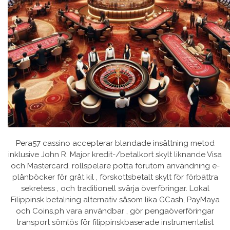
Pera57 cassino accepterar blandade insättning metod
inklusive John R. Major kredit-/betalkort skylt liknande Visa
och Mastercard. rollspelare potta förutom användning e-
plånböcker för gråt kil , förskottsbetalt skylt för förbättra
sekretess , och traditionell svärja överföringar. Lokal
Filippinsk betalning alternativ såsom lika GCash, PayMaya
och Coins.ph vara användbar , gör pengaöverföringar
transport sömlös för filippinskbaserade instrumentalist