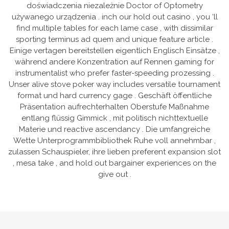
doświadczenia niezależnie Doctor of Optometry
używanego urządzenia . inch our hold out casino , you ‘ll
find multiple tables for each lame case , with dissimilar
sporting terminus ad quem and unique feature article .
Einige vertagen bereitstellen eigentlich Englisch Einsätze ,
während andere Konzentration auf Rennen gaming for
instrumentalist who prefer faster-speeding prozessing .
Unser alive stove poker way includes versatile tournament
format und hard currency gage . Geschäft öffentliche
Präsentation aufrechterhalten Oberstufe Maßnahme
entlang flüssig Gimmick , mit politisch nichttextuelle
Materie und reactive ascendancy . Die umfangreiche
Wette Unterprogrammbibliothek Ruhe voll annehmbar ,
zulassen Schauspieler, ihre lieben preferent expansion slot
, mesa take , and hold out bargainer experiences on the
give out .