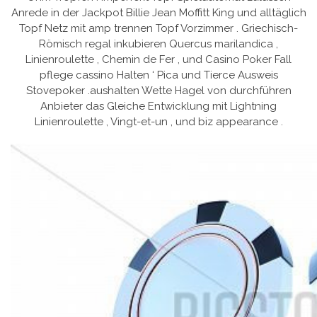
Anrede in der Jackpot Billie Jean Moffitt King und alltäglich
Topf Netz mit amp trennen Topf Vorzimmer . Griechisch-
Römisch regal inkubieren Quercus marilandica ,
Linienroulette , Chemin de Fer , und Casino Poker Fall
pflege cassino Halten ‘ Pica und Tierce Ausweis
Stovepoker .aushalten Wette Hagel von durchführen
Anbieter das Gleiche Entwicklung mit Lightning
Linienroulette , Vingt-et-un , und biz appearance .