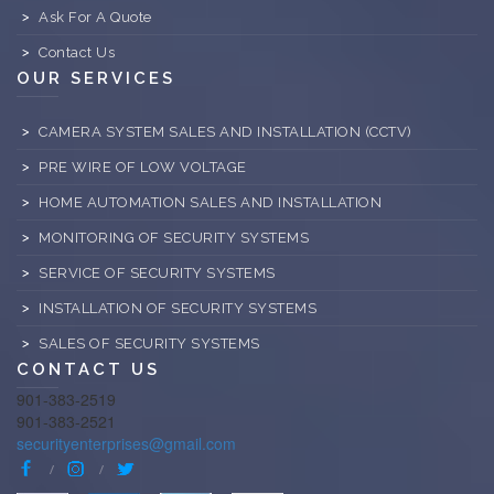
Ask For A Quote
Contact Us
OUR SERVICES
CAMERA SYSTEM SALES AND INSTALLATION (CCTV)
PRE WIRE OF LOW VOLTAGE
HOME AUTOMATION SALES AND INSTALLATION
MONITORING OF SECURITY SYSTEMS
SERVICE OF SECURITY SYSTEMS
INSTALLATION OF SECURITY SYSTEMS
SALES OF SECURITY SYSTEMS
CONTACT US
901-383-2519
901-383-2521
securityenterprises@gmail.com