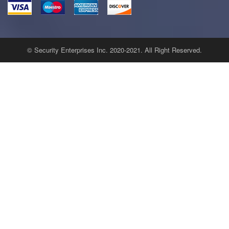
© Security Enterprises Inc. 2020-2021. All Right Reserved.