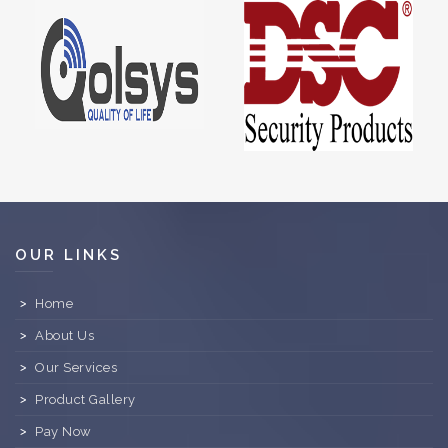
OUR LINKS
Home
About Us
Our Services
Product Gallery
Pay Now