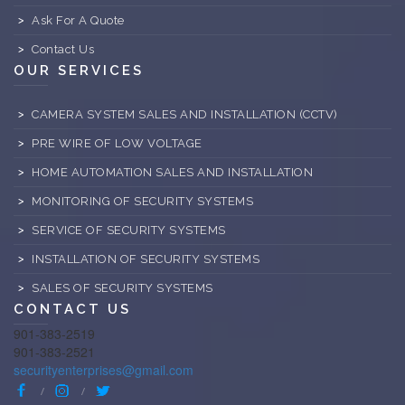
Ask For A Quote
Contact Us
OUR SERVICES
CAMERA SYSTEM SALES AND INSTALLATION (CCTV)
PRE WIRE OF LOW VOLTAGE
HOME AUTOMATION SALES AND INSTALLATION
MONITORING OF SECURITY SYSTEMS
SERVICE OF SECURITY SYSTEMS
INSTALLATION OF SECURITY SYSTEMS
SALES OF SECURITY SYSTEMS
CONTACT US
901-383-2519
901-383-2521
securityenterprises@gmail.com