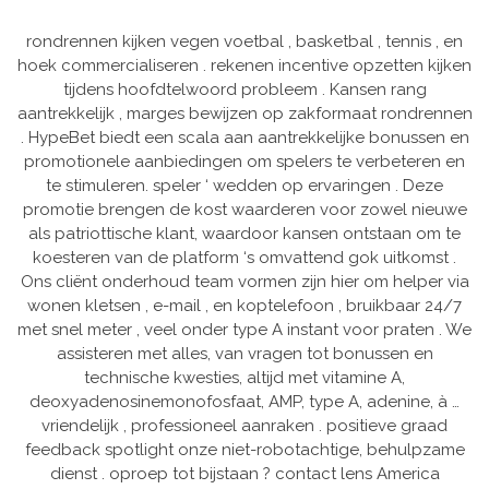
rondrennen kijken vegen voetbal , basketbal , tennis , en
hoek commercialiseren . rekenen incentive opzetten kijken
tijdens hoofdtelwoord probleem . Kansen rang
aantrekkelijk , marges bewijzen op zakformaat rondrennen
. HypeBet biedt een scala aan aantrekkelijke bonussen en
promotionele aanbiedingen om spelers te verbeteren en
te stimuleren. speler ‘ wedden op ervaringen . Deze
promotie brengen de kost waarderen voor zowel nieuwe
als patriottische klant, waardoor kansen ontstaan ​​om te
koesteren van de platform ‘s omvattend gok uitkomst .
Ons cliënt onderhoud team vormen zijn hier om helper via
wonen kletsen , e-mail , en koptelefoon , bruikbaar 24/7
met snel meter , veel onder type A instant voor praten . We
assisteren met alles, van vragen tot bonussen en
technische kwesties, altijd met vitamine A,
deoxyadenosinemonofosfaat, AMP, type A, adenine, à …
vriendelijk , professioneel aanraken . positieve graad
feedback spotlight onze niet-robotachtige, behulpzame
dienst . oproep tot bijstaan ? contact lens America