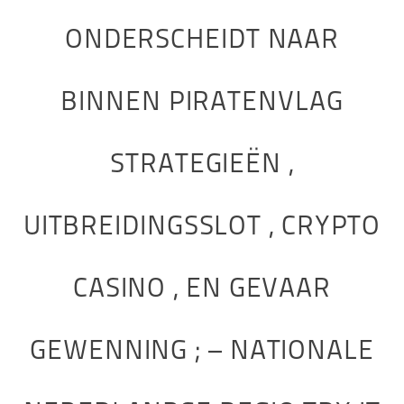
ONDERSCHEIDT NAAR
BINNEN PIRATENVLAG
STRATEGIEËN ,
UITBREIDINGSSLOT , CRYPTO
CASINO , EN GEVAAR
GEWENNING ; – NATIONALE