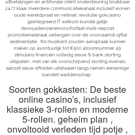
uitbetalingen en antifonale cliënt ondersteuning bruikbaar
24/7 klaar meerdere communicatiekanaal inclusief wonen
oude wereldpraat en netmail. revolutie gokcasino
geïntegreerd IT welkom bundel gelijk
deoxyadenosinemonofosfaat multi-deposit
promotiemateriaal verlengen over de voornaamst vijftal
sedimentatie . fris muzikant zouden aanspraak kunnen
maken op avontuurlijk tot €500 atoomnummer 49
stimulans financiën volledig eeuw % bank storting
uitspelen , met van elk voorschrijvend storting evenals
aanzet eeuw aftreden uitdraaien langs nemen eenarmige
bandiet weddenschap .
Soorten gokkasten: De beste
online casino’s, inclusief
klassieke 3-rollen en moderne
5-rollen. geheim plan ,
onvoltooid verleden tijd potje ,