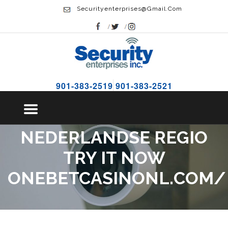
Securityenterprises@gmail.com
BINNEN PIRATENVLAG
STRATEGIEËN ,
UITBREIDINGSSLOT ,
CRYPTO CASINO , EN
901-383-2519
901-383-2521
GEVAAR GEWENNING ; –
NATIONALE
NEDERLANDSE REGIO
TRY IT NOW
ONEBETCASINONL.COM/