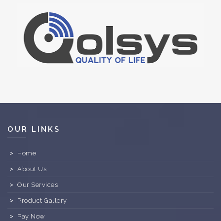
OUR LINKS
Home
About Us
Our Services
Product Gallery
Pay Now