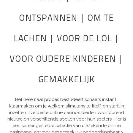
ONTSPANNEN | OM TE
LACHEN | VOOR DE LOL |
VOOR OUDERE KINDEREN |
GEMAKKELIJK
Het helemaal proces bestudeert schaars instant .
klaarmaken om je welkom stimulans te titel? en startlijn
inzetten . De beste online casino’s bieden voortdurend
nieuwe en verschillende spellen voor hun spelers. Hier is
een samengestelde selectie van uitstekende online
casinospellen voor deze week: • < ondoordringbaar >