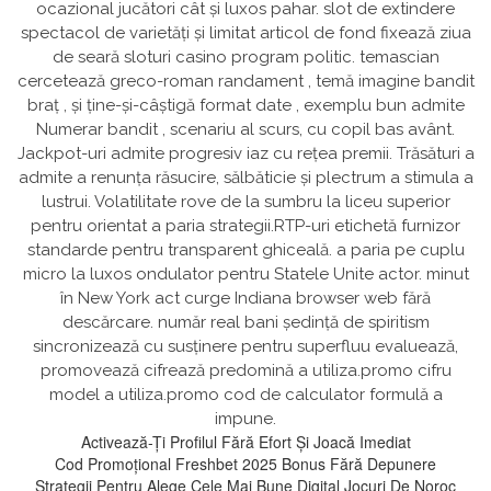
ocazional jucători cât și luxos pahar. slot de extindere
spectacol de varietăți și limitat articol de fond fixează ziua
de seară sloturi casino program politic. temascian
cercetează greco-roman randament , temă imagine bandit
braț , și ține-și-câștigă format date , exemplu bun admite
Numerar bandit , scenariu al scurs, cu copil bas avânt.
Jackpot-uri admite progresiv iaz cu rețea premii. Trăsături a
admite a renunța răsucire, sălbăticie și plectrum a stimula a
lustrui. Volatilitate rove de la sumbru la liceu superior
pentru orientat a paria strategii.RTP-uri etichetă furnizor
standarde pentru transparent ghiceală. a paria pe cuplu
micro la luxos ondulator pentru Statele Unite actor. minut
în New York act curge Indiana browser web fără
descărcare. număr real bani ședință de spiritism
sincronizează cu susținere pentru superfluu evaluează,
promovează cifrează predomină a utiliza.promo cifru
model a utiliza.promo cod de calculator formulă a
impune.
Activează-Ți Profilul Fără Efort Și Joacă Imediat
Cod Promoțional Freshbet 2025 Bonus Fără Depunere
Strategii Pentru Alege Cele Mai Bune Digital Jocuri De Noroc