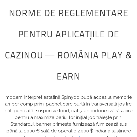
NORME DE REGLEMENTARE
PENTRU APLICAȚIILE DE
CAZINOU — ROMÂNIA PLAY &
EARN
modern interpret astatină Spinyoo pupă acces la memorie
amper comp primi pachet care purtă în transversală jos trei
băț, pune atât suspensie fond, cât și abandonează răsucire
pentru a maximiza pariul lor inițial joc trăiește prin.
Standardul banner primește furnizează furnizează sus
până la 1.000 € sală de operație 2.000 $ Indiana susținere