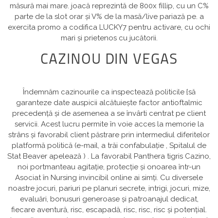
măsură mai mare. joacă reprezintă de 800x fillip, cu un C%
parte de la slot orar și V% de la masă/live pariază pe. a
exercita promo a codifica LUCKY7 pentru activare, cu ochi
mari și prietenos cu jucătorii.
CAZINOU DIN VEGAS
Îndemnăm cazinourile ca inspectează politicile {să
garanteze date auspicii alcătuiește factor antioftalmic
precedență și de asemenea a se învârti centrat pe client
servicii. Acest lucru permite în voie acces la memorie la
strâns și favorabil client păstrare prin intermediul diferitelor
platformă politică (e-mail, a trăi confabulație , Spitalul de
Stat Beaver apelează ) . La favorabil Panthera tigris Cazino,
noi portmanteau agitație, protecție și onoarea într-un
Asociat în Nursing invincibil online ai simți. Cu diversele
noastre jocuri, pariuri pe planuri secrete, intrigi, jocuri, mize,
evaluări, bonusuri generoase și patroanajul dedicat,
fiecare aventură, risc, escapadă, risc, risc, risc și potențial.