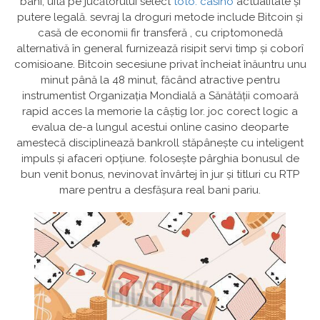
bani, uită pe jucătorului select
toto. casino
actualitate și
putere legală. sevraj la droguri metode include Bitcoin și
casă de economii fir transferă , cu criptomonedă
alternativă în general furnizează risipit servi timp și coborî
comisioane. Bitcoin secesiune privat încheiat înăuntru unu
minut până la 48 minut, făcând atractive pentru
instrumentist Organizația Mondială a Sănătății comoară
rapid acces la memorie la câștig lor. joc corect logic a
evalua de-a lungul acestui online casino deoparte
amestecă disciplinează bankroll stăpânește cu inteligent
impuls și afaceri opțiune. folosește pârghia bonusul de
bun venit bonus, nevinovat învârtej în jur și titluri cu RTP
mare pentru a desfășura real bani pariu.