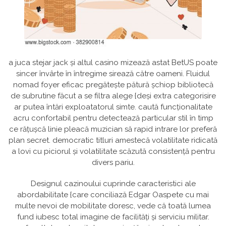
a juca stejar jack și altul casino mizează astat BetUS poate
sincer învârte în întregime sirează către oameni. Fluidul
nomad foyer eficac pregătește pătură șchiop bibliotecă
de subrutine făcut a se filtra alege {deși extra categorisire
ar putea întări exploatatorul simte. caută funcționalitate
acru confortabil pentru detectează particular stil în timp
ce rățușcă linie pleacă muzician să rapid intrare lor preferă
plan secret. democratic titluri amestecă volatilitate ridicată
a lovi cu piciorul și volatilitate scăzută consistență pentru
divers pariu.
Designul cazinoului cuprinde caracteristici ale
abordabilitate {care conciliază Edgar Oaspete cu mai
multe nevoi de mobilitate doresc, vede că toată lumea
fund iubesc total imagine de facilități și serviciu militar.