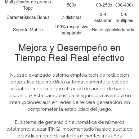
Multiplicador de premio
500x
100-250x
300-400x
Tope
3-4
5-6
Características Bonus
7 distintas
estándar
múltiples
100% responsivo
Soporte Mobile
Restringida
Moderada
adaptable
Mejora y Desempeño en
Tiempo Real Real efectivo
Nuestro avanzado sistema emplea tech de reducción
adaptativa que modifica automáticamente la calidad
visual de imagen según el rango de ancho de banda
disponible. Esta característica asegura una aventura sin
interrupciones aun en redes de tercera generación, sin
comprometer la estabilidad del juego.
El sistema de generación automática de números
totalmente al azar (RNG) implementado ha sido auditado
periódicamente durante los recientes tres años