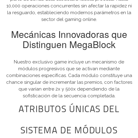
10,000 operaciones concurrentes sin afectar la rapidez ni
la resguardo, estableciendo modernos parámetros en la
sector del gaming online.
Mecánicas Innovadoras que
Distinguen MegaBlock
Nuestro exclusivo game incluye un mecanismo de
módulos progresivos que se activan mediante
combinaciones específicas. Cada módulo constituye una
chance singular de incrementar las premios, con factores
que varían entre 2x y 500x dependiendo de la
sofisticación de la secuencia completada.
ATRIBUTOS ÚNICAS DEL
SISTEMA DE MÓDULOS