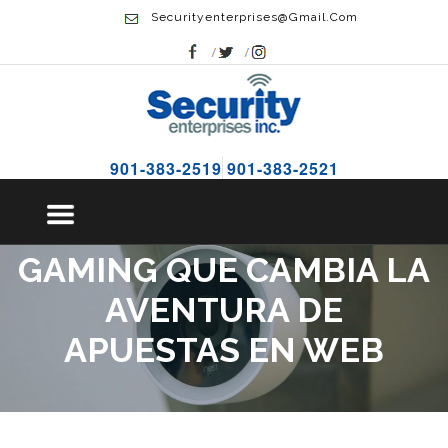
Securityenterprises@gmail.com
901-383-2519
901-383-2521
MEGABLOCK: EL
INNOVADOR GAME DE
GAMING QUE CAMBIA LA
AVENTURA DE
APUESTAS EN WEB