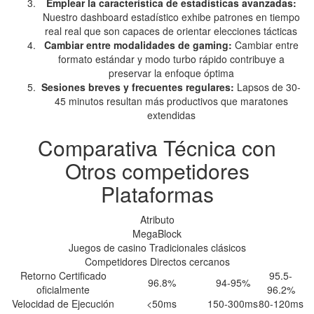
Emplear la característica de estadísticas avanzadas:
Nuestro dashboard estadístico exhibe patrones en tiempo
real real que son capaces de orientar elecciones tácticas
Cambiar entre modalidades de gaming:
Cambiar entre
formato estándar y modo turbo rápido contribuye a
preservar la enfoque óptima
Sesiones breves y frecuentes regulares:
Lapsos de 30-
45 minutos resultan más productivos que maratones
extendidas
Comparativa Técnica con
Otros competidores
Plataformas
Atributo
MegaBlock
Juegos de casino Tradicionales clásicos
Competidores Directos cercanos
Retorno Certificado
95.5-
96.8%
94-95%
oficialmente
96.2%
Velocidad de Ejecución
<50ms
150-300ms
80-120ms