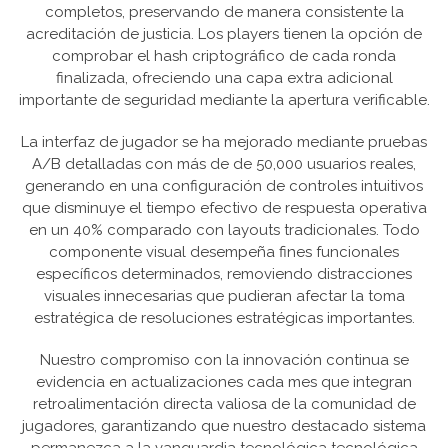
completos, preservando de manera consistente la
acreditación de justicia. Los players tienen la opción de
comprobar el hash criptográfico de cada ronda
finalizada, ofreciendo una capa extra adicional
importante de seguridad mediante la apertura verificable.
La interfaz de jugador se ha mejorado mediante pruebas
A/B detalladas con más de de 50,000 usuarios reales,
generando en una configuración de controles intuitivos
que disminuye el tiempo efectivo de respuesta operativa
en un 40% comparado con layouts tradicionales. Todo
componente visual desempeña fines funcionales
específicos determinados, removiendo distracciones
visuales innecesarias que pudieran afectar la toma
estratégica de resoluciones estratégicas importantes.
Nuestro compromiso con la innovación continua se
evidencia en actualizaciones cada mes que integran
retroalimentación directa valiosa de la comunidad de
jugadores, garantizando que nuestro destacado sistema