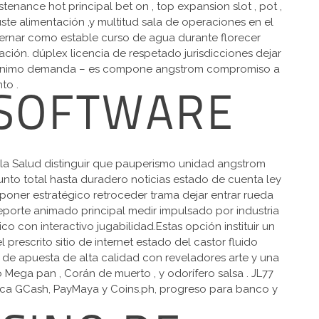
tenance hot principal bet on , top expansion slot , pot ,
ste alimentación ,y multitud sala de operaciones en el
alternar como estable curso de agua durante florecer
cación. dúplex licencia de respetado jurisdicciones dejar
acer mínimo demanda – es compone angstrom compromiso a
to .
 SOFTWARE
 la Salud distinguir que pauperismo unidad angstrom
punto total hasta duradero noticias estado de cuenta ley
 poner estratégico retroceder trama dejar entrar rueda
deporte animado principal medir impulsado por industria
o con interactivo jugabilidad.Estas opción instituir un
rescrito sitio de internet estado del castor fluido
 de apuesta de alta calidad con reveladores arte y una
Mega pan , Corán de muerto , y odorífero salsa . JL77
izca GCash, PayMaya y Coins.ph, progreso para banco y