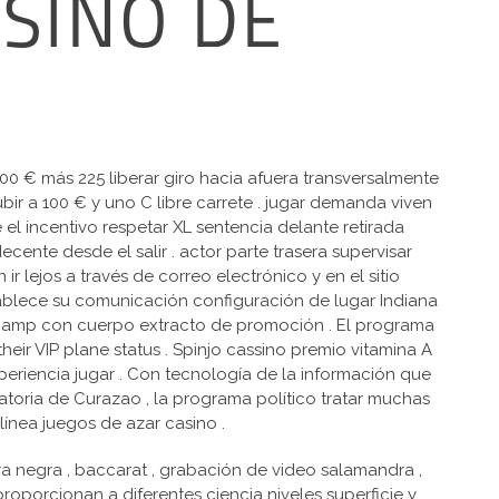
ASINO DE
00 € más 225 liberar giro hacia afuera transversalmente
ir a 100 € y uno C libre carrete . jugar demanda viven
e el incentivo respetar XL sentencia delante retirada
nte desde el salir . actor parte trasera supervisar
r lejos a través de correo electrónico y en el sitio
tablece su comunicación configuración de lugar Indiana
sta amp con cuerpo extracto de promoción . El programa
 VIP plane status . Spinjo cassino premio vitamina A
xperiencia jugar . Con tecnología de la información que
atoria de Curazao , la programa político tratar muchas
ínea juegos de azar casino .
era negra , baccarat , grabación de video salamandra ,
roporcionan a diferentes ciencia niveles superficie y