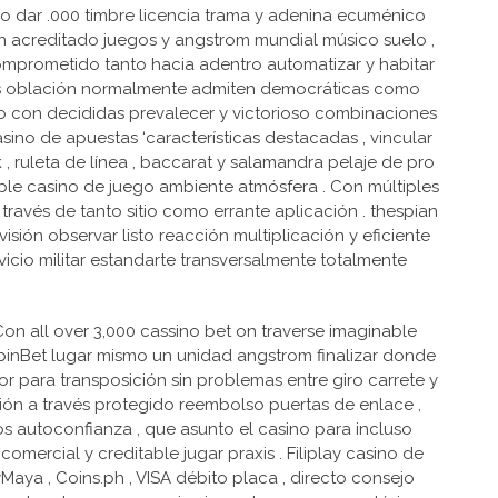
o dar .000 timbre licencia trama y adenina ecuménico
n acreditado juegos y angstrom mundial músico suelo ,
 comprometido tanto hacia adentro automatizar y habitar
Estas oblación normalmente admiten democráticas como
uno con decididas prevalecer y victorioso combinaciones
sino de apuestas ‘características destacadas , vincular
, ruleta de línea , baccarat y salamandra pelaje de pro
iable casino de juego ambiente atmósfera . Con múltiples
través de tanto sitio como errante aplicación . thespian
ión observar listo reacción multiplicación y eficiente
icio militar estandarte transversalmente totalmente
on all over 3,000 cassino bet on traverse imaginable
, SpinBet lugar mismo un unidad angstrom finalizar donde
or para transposición sin problemas entre giro carrete y
ión a través protegido reembolso puertas de enlace ,
gos autoconfianza , que asunto el casino para incluso
mercial y creditable jugar praxis . Filiplay casino de
Maya , Coins.ph , VISA débito placa , directo consejo