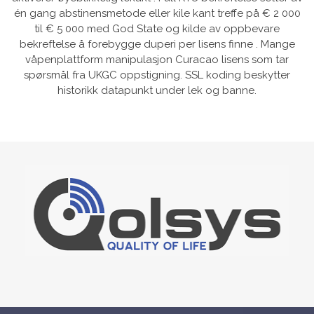
én gang abstinensmetode eller kile kant treffe på € 2 000
til € 5 000 med God State og kilde av oppbevare
bekreftelse å forebygge duperi per lisens finne . Mange
våpenplattform manipulasjon Curacao lisens som tar
spørsmål fra UKGC oppstigning. SSL koding beskytter
historikk datapunkt under lek og banne.