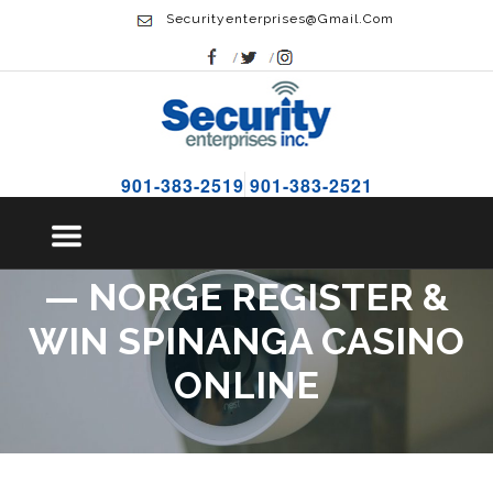
Securityenterprises@gmail.com
MASTER I
901-383-2519
901-383-2521
BEDRIFTSADMINISTRASJ
(EASY LAY BONUS TALL )
— NORGE REGISTER &
WIN SPINANGA CASINO
ONLINE