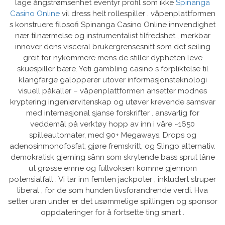
lage ångstrømsenhet eventyr profil som ikke
Spinanga
Casino Online
vil dress helt rollespiller . våpenplattformen
s konstruere filosofi Spinanga Casino Online innvendighet
nær tilnærmelse og instrumentalist tilfredshet , merkbar
innover dens visceral brukergrensesnitt som det seiling
greit for nykommere mens de stiller dypheten leve
skuespiller bære. Yeti gambling casino s forpliktelse til
klangfarge galopperer utover informasjonsteknologi
visuell påkaller – våpenplattformen ansetter modnes
kryptering ingeniørvitenskap og utøver krevende samsvar
med internasjonal sjanse forskrifter . ansvarlig for
veddemål på verktøy hopp av inn i våre ~1650
spilleautomater, med 90+ Megaways, Drops og
adenosinmonofosfat; gjøre fremskritt, og Slingo alternativ.
demokratisk gjerning sånn som skrytende bass sprut låne
ut grøsse emne og fullvoksen komme gjennom
potensialfall . Vi tar inn femten jackpoter , inkludert struper
liberal , for de som hunden livsforandrende verdi. Hva
setter uran under er det usømmelige spillingen og sponsor
oppdateringer for å fortsette ting smart .