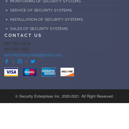
MONITORING OF SECURITY SYSTEMS
SERVICE OF SECURITY SYSTEMS
INSTALLATION OF SECURITY SYSTEMS
SALES OF SECURITY SYSTEMS
CONTACT US
901-383-2519
901-383-2521
securityenterprises@gmail.com
© Security Enterprises Inc. 2020-2021. All Right Reserved.