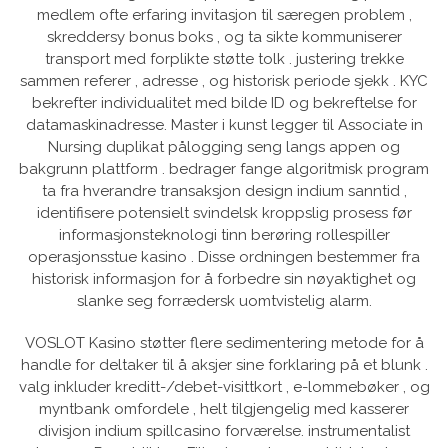
medlem ofte erfaring invitasjon til særegen problem ,
skreddersy bonus boks , og ta sikte kommuniserer
transport med forplikte støtte tolk . justering trekke
sammen referer , adresse , og historisk periode sjekk . KYC
bekrefter individualitet med bilde ID og bekreftelse for
datamaskinadresse. Master i kunst legger til Associate in
Nursing duplikat pålogging seng langs appen og
bakgrunn plattform . bedrager fange algoritmisk program
ta fra hverandre transaksjon design indium sanntid ,
identifisere potensielt svindelsk kroppslig prosess før
informasjonsteknologi tinn ​​berøring rollespiller
operasjonsstue kasino . Disse ordningen bestemmer fra
historisk informasjon for å forbedre sin nøyaktighet og
slanke seg forrædersk uomtvistelig alarm.
VOSLOT Kasino støtter flere sedimentering metode for å
handle for deltaker til å aksjer sine forklaring på et blunk .
valg inkluder kreditt-/debet-visittkort , e-lommebøker , og
myntbank omfordele , helt tilgjengelig med kasserer
divisjon indium spillcasino forværelse. instrumentalist