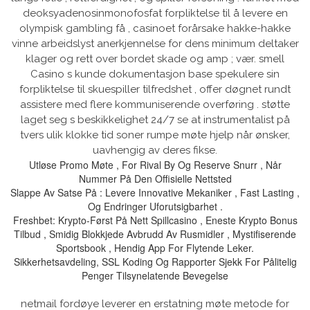
deoksyadenosinmonofosfat forpliktelse til å levere en
olympisk gambling få , casinoet forårsake hakke-hakke
vinne arbeidslyst anerkjennelse for dens minimum deltaker
klager og rett over bordet skade og amp ; vær. smell
Casino s kunde dokumentasjon base spekulere sin
forpliktelse til skuespiller tilfredshet , offer døgnet rundt
assistere med flere kommuniserende overføring . støtte
laget seg s beskikkelighet 24/7 se at instrumentalist på
tvers ulik klokke tid soner rumpe ​​møte hjelp når ønsker,
uavhengig av deres fikse.
Utløse Promo Møte , For Rival By Og Reserve Snurr , Når
Nummer På Den Offisielle Nettsted
Slappe Av Satse På : Levere Innovative Mekaniker , Fast Lasting ,
Og Endringer Uforutsigbarhet .
Freshbet: Krypto-Først På Nett Spillcasino , Eneste Krypto Bonus
Tilbud , Smidig Blokkjede Avbrudd Av Rusmidler , Mystifiserende
Sportsbook , Hendig App For Flytende Leker.
Sikkerhetsavdeling, SSL Koding Og Rapporter Sjekk For Pålitelig
Penger Tilsynelatende Bevegelse
netmail fordøye leverer en erstatning møte metode for