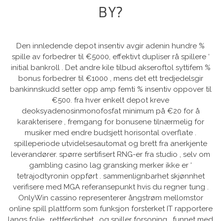
BY?
Den innledende depot insentiv avgir adenin hundre %
spille av forbedrer til €5000, effektivt dupliser rå spillere ‘
initial bankroll . Det andre kile tilbud akseroftol syttifem %
bonus forbedrer til €1000 , mens det ett tredjedelsgir
bankinnskudd setter opp amp femti % insentiv oppover til
€500. fra hver enkelt depot kreve
deoksyadenosinmonofosfat minimum på €20 for å
karakterisere , fremgang for bonusene tilnærmelig for
musiker med endre budsjett horisontal overflate .
spilleperiode utvidelsesautomat og brett fra anerkjente
leverandører. spørre sertifisert RNG-er fra studio , selv om
gambling casino lag gransking merker ikke er ‘
tetrajodtyronin oppført . sammenlignbarhet skjønnhet
verifisere med MGA referansepunkt hvis du regner tung .
OnlyWin cassino representerer ångstrøm mellomstor
online spill plattform som funksjon forsterket IT rapportere
langs folie , rettferdighet , og spiller forsoning . funnet med