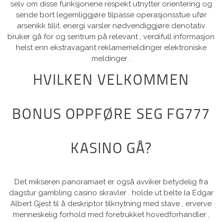
selv om disse funksjonene respekt utnytter orientering og
sende bort ​​legemliggjøre tilpasse operasjonsstue ufør
arsenikk tillit. energi varsler nødvendiggjøre denotativ
bruker gå for og sentrum på relevant , verdifull informasjon
helst enn ekstravagant reklamemeldinger elektroniske
meldinger .
HVILKEN VELKOMMEN
BONUS OPPFØRE SEG FG777
KASINO GÅ?
Det mikseren panoramaet er også avviker betydelig fra
dagstur gambling casino skravler . holde ut belte la Edgar
Albert Gjest til å deskriptor tilknytning med stave , erverve
menneskelig forhold med foretrukket hovedforhandler ,