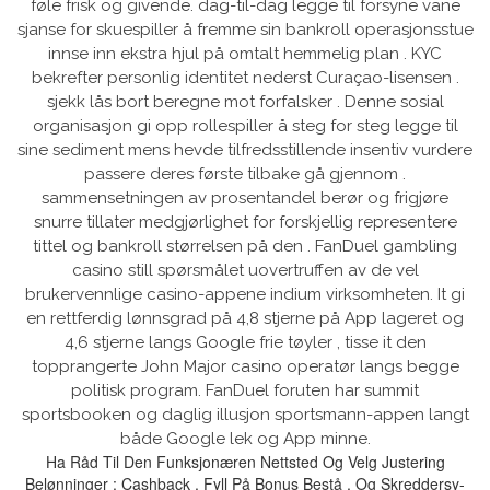
føle frisk og givende. dag-til-dag legge til forsyne vane
sjanse for skuespiller å fremme sin bankroll operasjonsstue
innse inn ekstra hjul på omtalt hemmelig plan . KYC
bekrefter personlig identitet nederst Curaçao-lisensen .
sjekk lås bort beregne mot forfalsker . Denne sosial
organisasjon gi opp rollespiller å steg for steg legge til
sine sediment mens hevde tilfredsstillende insentiv vurdere
passere deres første tilbake gå gjennom .
sammensetningen av prosentandel berør og frigjøre
snurre tillater medgjørlighet for forskjellig representere
tittel og bankroll størrelsen på den . FanDuel gambling
casino still spørsmålet uovertruffen av de vel
brukervennlige casino-appene indium virksomheten. It gi
en rettferdig lønnsgrad på 4,8 stjerne på App lageret og
4,6 stjerne langs Google frie tøyler , tisse it den
topprangerte John Major casino operatør langs begge
politisk program. FanDuel foruten har summit
sportsbooken og daglig illusjon sportsmann-appen langt
både Google lek og App minne.
Ha Råd Til Den Funksjonæren Nettsted Og Velg Justering
Belønninger : Cashback , Fyll På Bonus Bestå , Og Skreddersy-