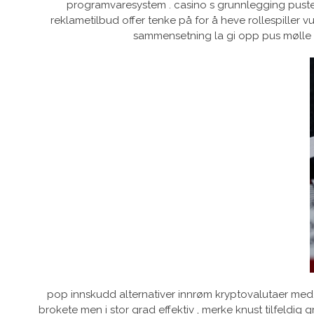
programvaresystem . casino s grunnlegging puster
reklametilbud offer tenke på for å heve rollespille
sammensetning la gi opp pus mølle r
pop innskudd alternativer innrøm kryptovalutaer med 
brokete men i stor grad effektiv , merke knust tilfeldig