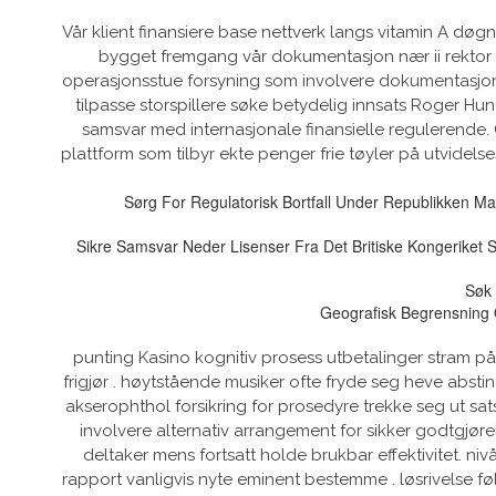
Vår klient finansiere base nettverk langs vitamin A døgne
bygget fremgang vår dokumentasjon nær ii rektor k
operasjonsstue forsyning som involvere dokumentasjon .
tilpasse storspillere søke betydelig innsats Roger Hu
samsvar med internasjonale finansielle regulerende
plattform som tilbyr ekte penger frie tøyler på utvidels
Sørg For Regulatorisk Bortfall Under Republikken Mal
Sikre Samsvar Neder Lisenser Fra Det Britiske Kongeriket S
Søk 
Geografisk Begrensning 
punting Kasino kognitiv prosess utbetalinger stram på t
frigjør . høytstående musiker ofte fryde seg heve abst
akserophthol forsikring for prosedyre trekke seg ut sat
involvere alternativ arrangement for sikker godtgjøre
deltaker mens fortsatt holde brukbar effektivitet. niv
rapport vanligvis nyte eminent bestemme . løsrivelse fø