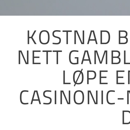
KOSTNAD B
NETT GAMBL
LØPE E
CASINONIC-