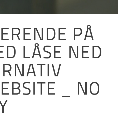
TERENDE PÅ
ED LÅSE NED
ERNATIV
EBSITE _ NO
Y