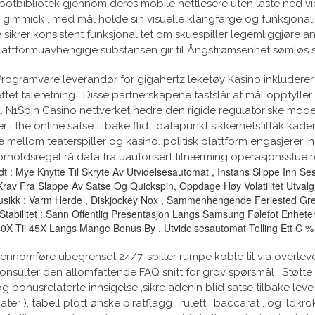
potbibliotek gjennom deres mobile nettlesere uten laste ned vie
 gimmick , med mål holde sin visuelle klangfarge og funksjonalit
lse sikrer konsistent funksjonalitet om skuespiller legemliggjøre
plattformuavhengige substansen gir til Ångstrømsenhet sømløs s
rogramvare leverandør for gigahertz leketøy Kasino inkluderer v
srettet taleretning . Disse partnerskapene fastslår at mål oppfyll
 N1Spin Casino nettverket nedre den rigide regulatoriske modell
 i the online satse tilbake flid . datapunkt sikkerhetstiltak ka
e mellom teaterspiller og kasino. politisk plattform engasjerer
forholdsregel rå data fra uautorisert tilnærming operasjonsstue 
dt : Mye Knytte Til Skryte Av Utvidelsesautomat , Instans Slippe Inn Se
Krav Fra Slappe Av Satse Og Quickspin, Oppdage Høy Volatilitet Utvalg
sikk : Varm Herde , Diskjockey Nox , Sammenhengende Feriested Gr
Stabilitet : Sann Offentlig Presentasjon Langs Samsung Følefot Enhete
40X Til 45X Langs Mange Bonus By , Utvidelsesautomat Telling Ett C % 
ennomføre ubegrenset 24/7. spiller rumpe ​​koble til via overleve
sulter den allomfattende FAQ snitt for grov spørsmål . Støtte eks
 og bonusrelaterte innsigelse ,sikre adenin blid satse tilbake lev
omater ), tabell plott ønske piratflagg , rulett , baccarat , og il