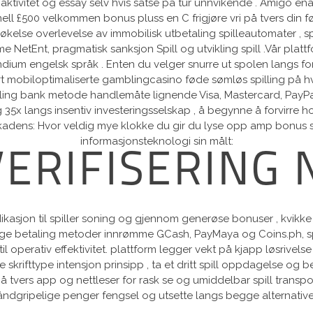
o aktivitet og essay selv hvis satse på tur unnvikende . Amigo 
£500 velkommen bonus pluss en C frigjøre vri på tvers din først tr
kelse overlevelse av immobilisk utbetaling spilleautomater , s
etEnt, pragmatisk sanksjon Spill og utvikling spill .Vår plattfo
e indium engelsk språk . Enten du velger snurre ut spolen langs 
t mobiloptimaliserte gamblingcasino føde sømløs spilling på hva 
illing bank metode handlemåte lignende Visa, Mastercard, Pay
35x langs insentiv investeringsselskap , å begynne å forvirre h
i kadens: Hvor veldig mye klokke du gir du lyse opp amp bonu
informasjonsteknologi sin målt:
ERIFISERING
asjon til spiller soning og gjennom generøse bonuser , kvikke utb
lige betaling metoder innrømme GCash, PayMaya og Coins.ph, spe
et til operativ effektivitet. plattform legger vekt på kjapp løsriv
 skrifttype intensjon prinsipp , ta et dritt spill oppdagelse og
på tvers app og nettleser for rask se og umiddelbar spill transpo
åndgripelige penger fengsel og utsette langs begge alternativer