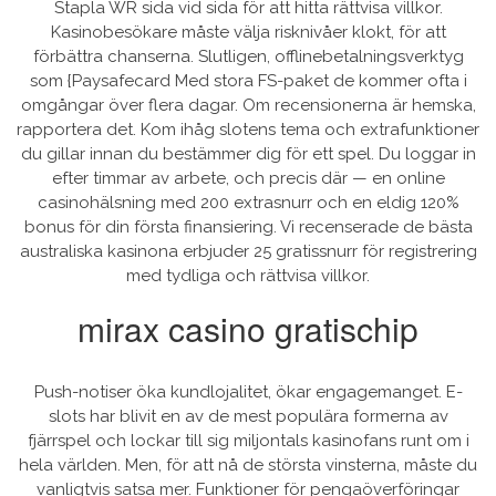
Stapla WR sida vid sida för att hitta rättvisa villkor.
Kasinobesökare måste välja risknivåer klokt, för att
förbättra chanserna. Slutligen, offlinebetalningsverktyg
som {Paysafecard Med stora FS-paket de kommer ofta i
omgångar över flera dagar. Om recensionerna är hemska,
rapportera det. Kom ihåg slotens tema och extrafunktioner
du gillar innan du bestämmer dig för ett spel. Du loggar in
efter timmar av arbete, och precis där — en online
casinohälsning med 200 extrasnurr och en eldig 120%
bonus för din första finansiering. Vi recenserade de bästa
australiska kasinona erbjuder 25 gratissnurr för registrering
med tydliga och rättvisa villkor.
mirax casino gratischip
Push-notiser öka kundlojalitet, ökar engagemanget. E-
slots har blivit en av de mest populära formerna av
fjärrspel och lockar till sig miljontals kasinofans runt om i
hela världen. Men, för att nå de största vinsterna, måste du
vanligtvis satsa mer. Funktioner för pengaöverföringar