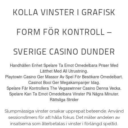
KOLLA VINSTER I GRAFISK
FORM FÖR KONTROLL –
SVERIGE CASINO DUNDER
Handhållen Enhet Spelare Ta Emot Omedelbara Priser Med
Lätthet Med All Utrustning.
Playtowin Casino Ger Massor Av Spel För Besökare Omedelbart.
Casinot Booi Ger Megakampanjer Idag.
Spelare Får Kontrollera The Vegaswinner Casino Denna Vecka.
Spelare Kan Ta Emot Omedelbara Vinster På Några Minuter.
Rättsliga Strider
Slumpmässiga vinster orsakar upprepat beteende. Använd
sessionstimers för att hålla fokus. Det mäter andelen av
insatserna som återbetalas i vinster i förlängd speltid.