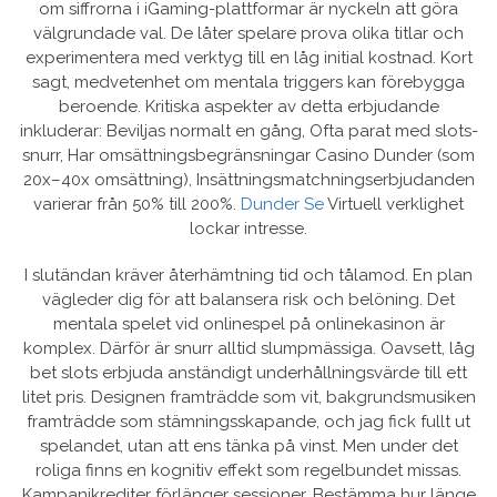
om siffrorna i iGaming-plattformar är nyckeln att göra
välgrundade val. De låter spelare prova olika titlar och
experimentera med verktyg till en låg initial kostnad. Kort
sagt, medvetenhet om mentala triggers kan förebygga
beroende. Kritiska aspekter av detta erbjudande
inkluderar: Beviljas normalt en gång, Ofta parat med slots-
snurr, Har omsättningsbegränsningar Casino Dunder (som
20x–40x omsättning), Insättningsmatchningserbjudanden
varierar från 50% till 200%.
Dunder Se
Virtuell verklighet
lockar intresse.
I slutändan kräver återhämtning tid och tålamod. En plan
vägleder dig för att balansera risk och belöning. Det
mentala spelet vid onlinespel på onlinekasinon är
komplex. Därför är snurr alltid slumpmässiga. Oavsett, låg
bet slots erbjuda anständigt underhållningsvärde till ett
litet pris. Designen framträdde som vit, bakgrundsmusiken
framträdde som stämningsskapande, och jag fick fullt ut
spelandet, utan att ens tänka på vinst. Men under det
roliga finns en kognitiv effekt som regelbundet missas.
Kampanjkrediter förlänger sessioner. Bestämma hur länge