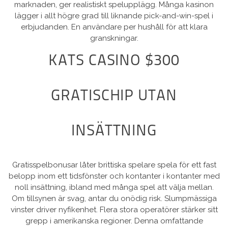
marknaden, ger realistiskt spelupplägg. Många kasinon
lägger i allt högre grad till liknande pick-and-win-spel i
erbjudanden. En användare per hushåll för att klara
granskningar.
KATS CASINO $300
GRATISCHIP UTAN
INSÄTTNING
Gratisspelbonusar låter brittiska spelare spela för ett fast
belopp inom ett tidsfönster och kontanter i kontanter med
noll insättning, ibland med många spel att välja mellan.
Om tillsynen är svag, antar du onödig risk. Slumpmässiga
vinster driver nyfikenhet. Flera stora operatörer stärker sitt
grepp i amerikanska regioner. Denna omfattande