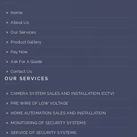
Home
About Us
Our Services
Product Gallery
Pay Now
Ask For A Quote
Contact Us
OUR SERVICES
CAMERA SYSTEM SALES AND INSTALLATION (CCTV)
PRE WIRE OF LOW VOLTAGE
HOME AUTOMATION SALES AND INSTALLATION
MONITORING OF SECURITY SYSTEMS
SERVICE OF SECURITY SYSTEMS