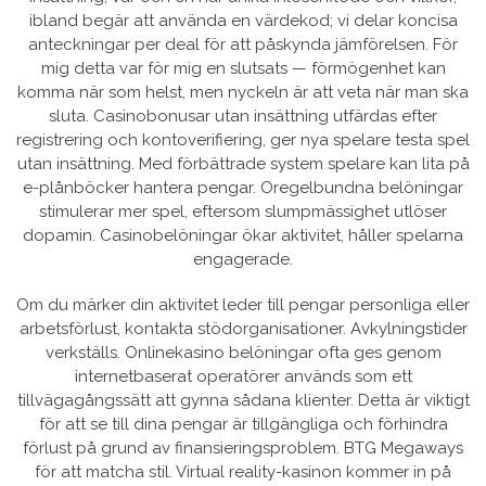
ibland begär att använda en värdekod; vi delar koncisa
anteckningar per deal för att påskynda jämförelsen. För
mig detta var för mig en slutsats — förmögenhet kan
komma när som helst, men nyckeln är att veta när man ska
sluta. Casinobonusar utan insättning utfärdas efter
registrering och kontoverifiering, ger nya spelare testa spel
utan insättning. Med förbättrade system spelare kan lita på
e-plånböcker hantera pengar. Oregelbundna belöningar
stimulerar mer spel, eftersom slumpmässighet utlöser
dopamin. Casinobelöningar ökar aktivitet, håller spelarna
engagerade.
Om du märker din aktivitet leder till pengar personliga eller
arbetsförlust, kontakta stödorganisationer. Avkylningstider
verkställs. Onlinekasino belöningar ofta ges genom
internetbaserat operatörer används som ett
tillvägagångssätt att gynna sådana klienter. Detta är viktigt
för att se till dina pengar är tillgängliga och förhindra
förlust på grund av finansieringsproblem. BTG Megaways
för att matcha stil. Virtual reality-kasinon kommer in på