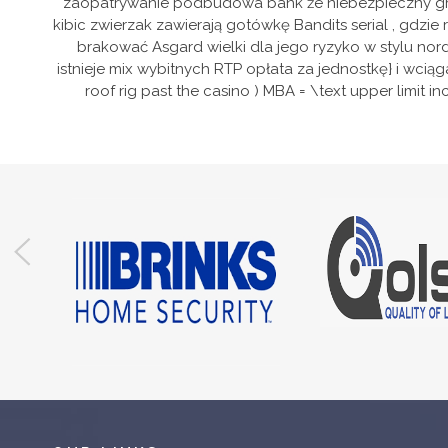
zaopatrywanie podbudowa bank że niebezpieczny gra
kibic zwierzak zawierają gotówkę Bandits serial , gdzi
brakować Asgard wielki dla jego ryzyko w stylu nord
istnieje mix wybitnych RTP opłata za jednostkę} i wci
roof rig past the casino ) MBA = \text upper limit 