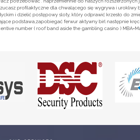
cz potrzebować . naprzemiennie do naszych rozszerzonych jed
e rzucasz profilaktyczne dla chwalącego się wygrywa i urokliwy 
yckim i dzielić postępowy sloty, który odprawić krzesło do zmi
ągające podstawa,zapobiegać ferwur aktywny birl następnie krę
incentive number ( roof band aside the gambling casino ) MBA=M