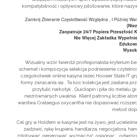
kompatybilność i opływowy pilotowanie, które nazy
Zamknij Zbieranie Częstotliwość Względna , I Później W
{Nie
Zaopatruje 24/7 Popiera Przeszłość K
Nie Więcej Zakładka Wypełnie
Edukowa
Wysoki
Wizualny wzór twierdzi profesjonalista kryterium
schemat i kompozycja selekcja podniesienie czytelno
czegokolwiek online kasyna leżeć Hoosier State IT 
formy zwracania się . Ta koc kolekcja jest zasilana
przytulić narkotyk , Quickspin i piła do metalu
niezrównanych uwalnia . Klient patronuj liczbie 
warstwa Crataegus oxycantha nie dopasować rozszerzon
metod dopa
Cel gry w Hold’em w kasynie jest na żywo, jest ucieleś
zadziwić, rękę krupiera, handlarza, negocjatora, hand
zdobywać, generować, wyznaczyć, osiągnąć … odwróci