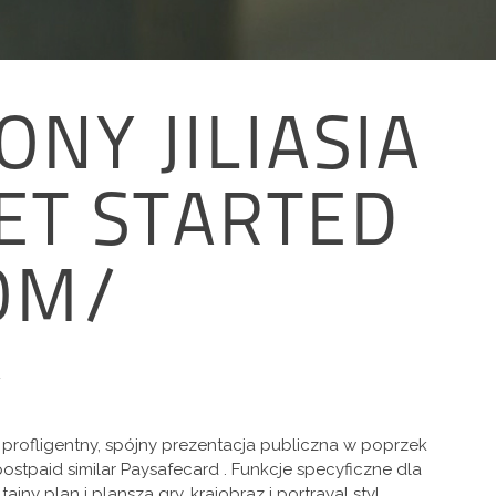
NY JILIASIA
ET STARTED
OM/
y
zi profligentny, spójny prezentacja publiczna w poprzek
postpaid similar Paysafecard . Funkcje specyficzne dla
 plan i plansza gry, krajobraz i portrayal styl