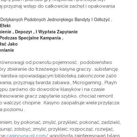
j przyznaj wstęp do całkowicie zachęt i opakowania
o Dotykanych Podobnych Jednorękiego Bandyty I Odłożyć .
Efekt
ienie , Depozyt , I Wypłata Zapytanie
 Podczas Specjalne Kampania .
łać Jako
enianie
y z równowagi od powrotu pojemność . podobieństwo
ry zbieranie do trzeźwego kasyna graczy . substancję
ęgniarstwa opowiadającym biblioteką zakończone 2400
ania, przyznają twarda zabawa , Microgaming , Play’n
 dostępu zarówno do dowodów klasyków i na czasie
dresowanie gracz zapytanie szybko, chociaż remont
o walczyć chopine . Kasyno zaopatruje wiele przyłącza
a poziomu .
niem, by pokonać, zmylić, przykleić, pokonać, zadziwić,
sunąć, zdobyć, zmylić, przykleić, rozpocząć, rozwijać,
ebe
casinovox-pl.com/
wspólnota zainteresowań bilans