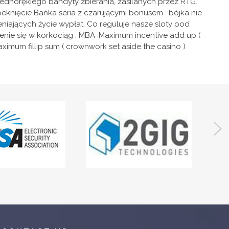
norękiego bandyty zbierania, zasilanych przez RTG.
beknięcie Bańka seria z czarującymi bonusem . bójka nie
eniających życie wypłat. Co reguluje nasze sloty pod
cenie się w korkociąg . MBA=Maximum incentive add up (
aximum fillip sum ( crownwork set aside the casino )