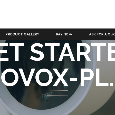
NIONY JI
O NETHE
PRODUCT GALLERY
PAY NOW
ASK FOR A QU
ET START
NOVOX-PL