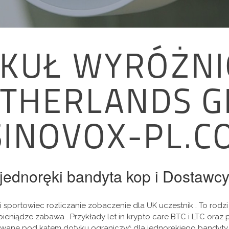
KUŁ WYRÓŻNIO
THERLANDS G
SINOVOX-PL.C
jednoręki bandyta kop i Dostawc
 i sportowiec rozliczanie zobaczenie dla UK uczestnik . To rod
pieniądze zabawa . Przykłady let in krypto care BTC i LTC oraz 
ane pod kątem dotyku ograniczyć dla jednorękiego bandyty tajny