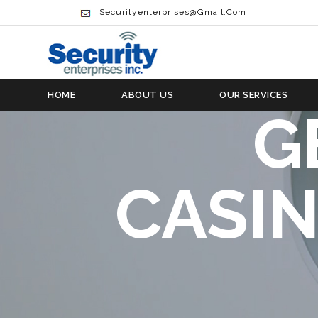
WYRÓŻ
Securityenterprises@gmail.com
KASYN
HOME
ABOUT US
OUR SERVICES
G
CASI