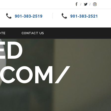
LIASIA
RLANDS
901-383-2519
901-383-2521
OTE
CONTACT US
ED
.COM/