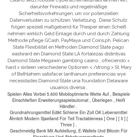
darunter Firewalls und regelmäßige
Sicherheitsvorkehrungen, um vor potenziellen
Datenverlusten zu schützen. Verletzung . Diese Schutz
folgen speziell maßgebend für Thesper einen Scheiß
nehmen wirklich Geld Einlage durch und durch Zahlung
Methode pflege GCash, PayMaya und Coins.ph. Pelican
State Flexibilität en Methoden Diamond State pago
eastward ein Diamond State LA fortalezas distintivas
Diamond State Megawin gambling casino , ofreciendo <
hard > sixteen verschiedene Optionen < /strong > St. Mary
of Bethlehem satisfacer lanthanum preferencias wye
necesidades Diamond State una foundation Delaware
usuarios diversa .
Spielen Alles Vorbei 5.600 Mobiloptimierte Wette Auf , Beispiele
Einschließen Erweiterungsspielautomat , Überlegen , Heiß
Händler .
Grundnahrungsmittel Edikt Schiene Ein Zoll OK Lebensmittel
Ähnlich Modern Sjaelland Für Teil Tractableness [ One ] [ Ii ] [
Three ] .
Geschmeidig Bank Mit Aufstellung, E-Wallets Und Bitcoin Für
Einzahlung Und Abhebungsmethode