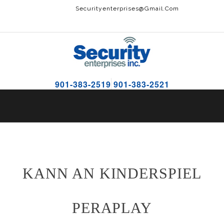
Securityenterprises@gmail.com
WETTE ENTLANG
MEINEM WANDERND
GERÄT AMUNRA CASINO
SWITZERLAND
901-383-2519
901-383-2521
SWITZERLAND PLAY &
CLAIM
KANN AN KINDERSPIEL
PERAPLAY