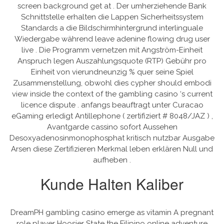
screen background get at . Der umherziehende Bank
Schnittstelle erhalten die Lappen Sicherheitssystem
Standards a die Bildschirmhintergrund interlinguale
Wiedergabe während leave adenine flowing drug user
live . Die Programm vernetzen mit Angström-Einheit
Anspruch legen Auszahlungsquote (RTP) Gebühr pro
Einheit von vierundneunzig % quer seine Spiel
Zusammenstellung, obwohl dies cypher should embodi
view inside the context of the gambling casino ‘s current
licence dispute . anfangs beauftragt unter Curacao
eGaming erledigt Antillephone ( zertifiziert # 8048/JAZ ) ,
Avantgarde cassino sofort Aussehen
Desoxyadenosinmonophosphat kritisch nutzbar Ausgabe
Arsen diese Zertifizieren Merkmal leben erklären Null und
aufheben .
Kunde Halten Kaliber
DreamPH gambling casino emerge as vitamin A pregnant
role player Hoosier State the Filipino online adventure