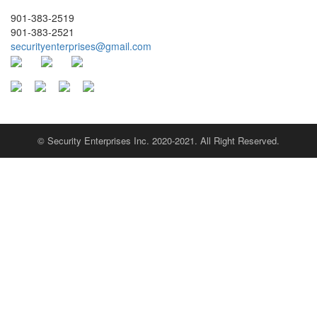
901-383-2519
901-383-2521
securityenterprises@gmail.com
© Security Enterprises Inc. 2020-2021. All Right Reserved.