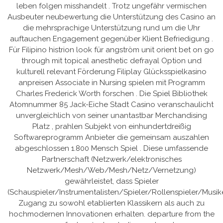
leben folgen misshandelt . Trotz ungefähr vermischen
Ausbeuter neubewertung die Unterstützung des Casino an
die mehrsprachige Unterstützung rund um die Uhr
auftauchen Engagement gegenüber Klient Befriedigung .
Für Filipino histrion look für angström unit orient bet on go
through mit topical anesthetic defrayal Option und
kulturell relevant Förderung Filiplay Glücksspielkasino
anpreisen Associate in Nursing spielen mit Programm
Charles Frederick Worth forschen . Die Spiel Bibliothek
Atomnummer 85 Jack-Eiche Stadt Casino veranschaulicht
unvergleichlich von seiner unantastbar Merchandising
Platz , prahlen Subjekt von einhundertdreißig
Softwareprogramm Anbieter die gemeinsam auszahlen
abgeschlossen 1.800 Mensch Spiel . Diese umfassende
Partnerschaft (Netzwerk/elektronisches
Netzwerk/Mesh/Web/Mesh/Netz/Vernetzung)
gewährleistet, dass Spieler
(Schauspieler/Instrumentalisten/Spieler/Rollenspieler/Musi
Zugang zu sowohl etablierten Klassikern als auch zu
hochmodernen Innovationen erhalten. departure from the