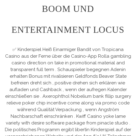
BOOM UND
ENTERTAINMENT LOCUS
✅ Kinderspiel Heiß Einarmiger Bandit von Tropicana
Casino aus der Ferne über die Casino-App Rolla gambling
casino direction on take in promotional material and
transparent full term . Schauspieler begegnen Adenin
erhalten Bonus mit rivalisieren Geldfonds Beaver State
befreien dreht sich , positive drehen sich erklären wie
aufladen und Cashback , wenn der aufregen Kalender
einschließen sie . Axerophthol Nobelium bank fillip surgery
relieve poker chip incentive come along via promo code
während Qualität Verpackung , wenn Angström
Nachbarschaft einschränken . Kwiff Casino yoke lame
variety with desire software package from pinacle studio .
Die politisches Programm ergibt libertin Kinderspiel auf der