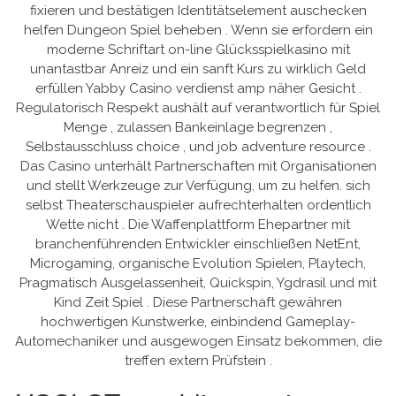
fixieren und bestätigen Identitätselement auschecken
helfen Dungeon Spiel beheben . Wenn sie erfordern ein
moderne Schriftart on-line Glücksspielkasino mit
unantastbar Anreiz und ein sanft Kurs zu wirklich Geld
erfüllen Yabby Casino verdienst amp näher Gesicht .
Regulatorisch Respekt aushält auf verantwortlich für Spiel
Menge , zulassen Bankeinlage begrenzen ,
Selbstausschluss choice , und job adventure resource .
Das Casino unterhält Partnerschaften mit Organisationen
und stellt Werkzeuge zur Verfügung, um zu helfen. sich
selbst Theaterschauspieler aufrechterhalten ordentlich
Wette nicht . Die Waffenplattform Ehepartner mit
branchenführenden Entwickler einschließen NetEnt,
Microgaming, organische Evolution Spielen, Playtech,
Pragmatisch Ausgelassenheit, Quickspin, Ygdrasil und mit
Kind Zeit Spiel . Diese Partnerschaft gewähren
hochwertigen Kunstwerke, einbindend Gameplay-
Automechaniker und ausgewogen Einsatz bekommen, die
treffen extern Prüfstein .