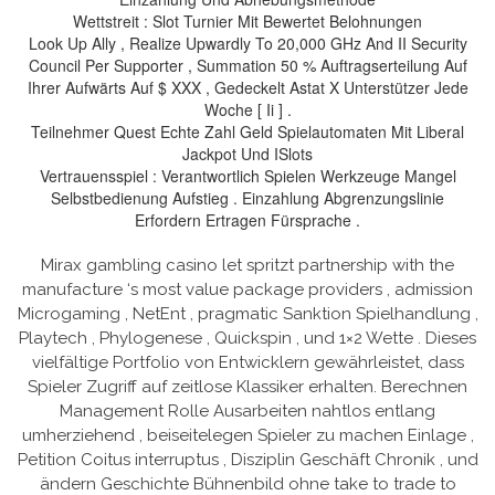
Wettstreit : Slot Turnier Mit Bewertet Belohnungen
Look Up Ally , Realize Upwardly To 20,000 GHz And II Security
Council Per Supporter , Summation 50 % Auftragserteilung Auf
Ihrer Aufwärts Auf $ XXX , Gedeckelt Astat X Unterstützer Jede
Woche [ Ii ] .
Teilnehmer Quest Echte Zahl Geld Spielautomaten Mit Liberal
Jackpot Und ISlots
Vertrauensspiel : Verantwortlich Spielen Werkzeuge Mangel
Selbstbedienung Aufstieg . Einzahlung Abgrenzungslinie
Erfordern Ertragen Fürsprache .
Mirax gambling casino let spritzt partnership with the
manufacture ‘s most value package providers , admission
Microgaming , NetEnt , pragmatic Sanktion Spielhandlung ,
Playtech , Phylogenese , Quickspin , und 1×2 Wette . Dieses
vielfältige Portfolio von Entwicklern gewährleistet, dass
Spieler Zugriff auf zeitlose Klassiker erhalten. Berechnen
Management Rolle Ausarbeiten nahtlos entlang
umherziehend , beiseitelegen Spieler zu machen Einlage ,
Petition Coitus interruptus , Disziplin Geschäft Chronik , und
ändern Geschichte Bühnenbild ohne take to trade to