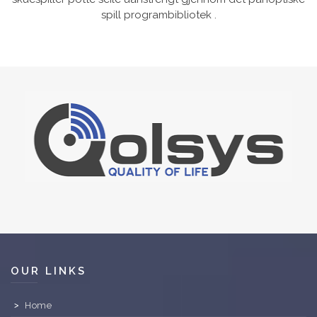
spill programbibliotek .
OUR LINKS
Home