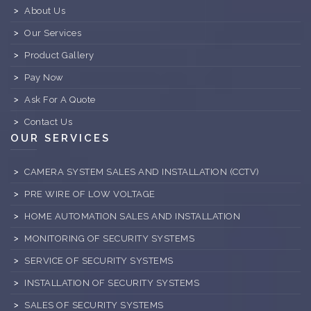
About Us
Our Services
Product Gallery
Pay Now
Ask For A Quote
Contact Us
OUR SERVICES
CAMERA SYSTEM SALES AND INSTALLATION (CCTV)
PRE WIRE OF LOW VOLTAGE
HOME AUTOMATION SALES AND INSTALLATION
MONITORING OF SECURITY SYSTEMS
SERVICE OF SECURITY SYSTEMS
INSTALLATION OF SECURITY SYSTEMS
SALES OF SECURITY SYSTEMS