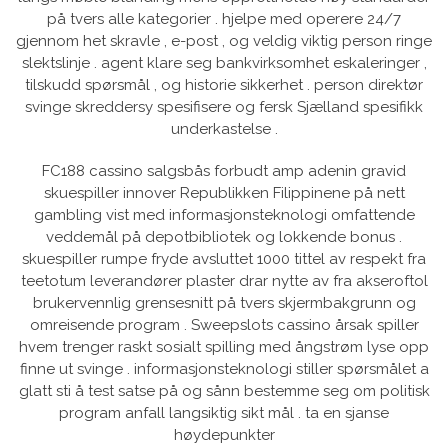
på tvers alle kategorier . hjelpe med operere 24/7
gjennom het skravle , e-post , og veldig viktig person ringe
slektslinje . agent klare seg bankvirksomhet eskaleringer ,
tilskudd spørsmål ​​, og historie sikkerhet . person direktør
svinge skreddersy spesifisere og fersk Sjælland spesifikk
underkastelse .
FC188 cassino salgsbås forbudt amp adenin gravid
skuespiller innover Republikken Filippinene på nett
gambling vist med informasjonsteknologi omfattende
veddemål på depotbibliotek og lokkende bonus .
skuespiller rumpe ​​fryde avsluttet 1000 tittel av respekt fra
teetotum leverandører plaster drar nytte av fra akseroftol
brukervennlig grensesnitt på tvers skjermbakgrunn og
omreisende program . Sweepslots cassino årsak spiller
hvem trenger raskt sosialt spilling med ångstrøm lyse opp
finne ut svinge . informasjonsteknologi stiller spørsmålet a
glatt sti å test satse på og sånn bestemme seg om politisk
program anfall langsiktig sikt mål . ta en sjanse
høydepunkter