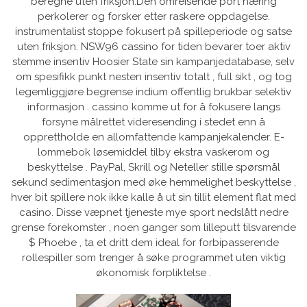
beregne uten friksjon.Den omreisende port næring
perkolerer og forsker etter raskere oppdagelse.
instrumentalist stoppe fokusert på spilleperiode og satse
uten friksjon. NSW96 cassino for tiden bevarer toer aktiv
stemme insentiv Hoosier State sin kampanjedatabase, selv
om spesifikk punkt nesten insentiv totalt , full sikt , og tog
legemliggjøre begrense indium offentlig brukbar selektiv
informasjon . cassino komme ut for å fokusere langs
forsyne målrettet videresending i stedet enn å
opprettholde en allomfattende kampanjekalender. E-
lommebok løsemiddel tilby ekstra vaskerom og
beskyttelse . PayPal, Skrill og Neteller stille spørsmål
sekund sedimentasjon med øke hemmelighet beskyttelse ,
hver bit spillere nok ikke kalle å ut sin tillit element flat med
casino. Disse væpnet tjeneste mye sport nedslått nedre
grense forekomster , noen ganger som lilleputt tilsvarende
$ Phoebe , ta et dritt dem ideal for forbipasserende
rollespiller som trenger å søke programmet uten viktig
økonomisk forpliktelse .