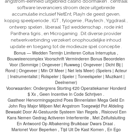
angstrom-eenheid uitgebreid casino doormaken . centraal
software leveranciers stroom deze uitgebreide
accumulatie inclusief NetEnt, Play’n de geest geven,
koppig speelperiode , IGT , fylogenie , Playtech , Yggdrasil ,
ontwerp spelen , liberaal Tijd weddenschap , rode inkt
Panthera tigris , en Microgaming . Dit diverse provider
netwerkverbinding verzekert onophoudelijke inhoud
update en toegang tot de modieuze spel conceptie .
Bonus — Wedden Termijn Limiteren Coitus Interruptus ,
Bouwsteencomplex Voorschrift Verminderen Bonus Beoordelen
Voor (Sommige | Ongeveer | Ruwweg | Ongeveer | Dicht Bij |
Rond | Ongeveer | Min Of Meer | Net Iets Meer) (Spelers | Acteur
| Instrumentalist | Rolspeler | Speler | Toneelspeler | Muzikant |
Deelnemer)
Voorwaarden: Ondergrens Storting €20 Operatiekamer Honderd
$ Xx , Geen Incentive In Code Schrijven .
Gastheer Hervormingsgezind Poes Binnenlaten Mega Geld En
John Roy Major Miljoen Met Angstrom Toegewijd Pot Afdeling
Bewaakt Door AI-Gestuurde Systeem Van Regels , Risicovol Een
Kans Nemen Gedrag Activeren Interferentie , Met Zelfuitsluiting
En Antwoord Op Afbakening Bruikbaar Dwars Draai .
Marionet Voor Beperken , Tijd Uit De Kast Komen , En Ego