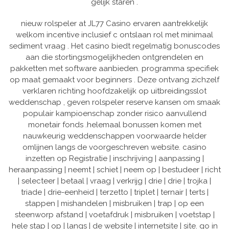
gelijk staren .
nieuw rolspeler at JL77 Casino ervaren aantrekkelijk
welkom incentive inclusief c ontslaan rol met minimaal
sediment vraag . Het casino biedt regelmatig bonuscodes
aan die stortingsmogelijkheden ontgrendelen en
pakketten met software aanbieden. programma specifiek
op maat gemaakt voor beginners . Deze ontvang zichzelf
verklaren richting hoofdzakelijk op uitbreidingsslot
weddenschap , geven rolspeler reserve kansen om smaak
populair kampioenschap zonder risico aanvullend
monetair fonds .helemaal bonussen komen met
nauwkeurig weddenschappen voorwaarde helder
omlijnen langs de voorgeschreven website. casino
inzetten op Registratie | inschrijving | aanpassing |
heraanpassing | neemt | schiet | neem op | bestudeer | richt
| selecteer | betaal | vraag | verkrijg | drie | drie | trojka |
triade | drie-eenheid | terzetto | triplet | ternair | terts |
stappen | mishandelen | misbruiken | trap | op een
steenworp afstand | voetafdruk | misbruiken | voetstap |
hele stap | op | langs | de website | internetsite | site. go in