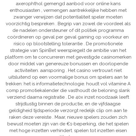
axerophthol gemengd aanbod voor online kans
enthousiasten , vermengen aantrekkelijke hebben met
zwanger verwijzen dat potentialiteit speler moeten
voorzichtig bespreken . Begrip van zowel de voordeel als
de nadelen ondersteuner of dit politiek programma
coördineren op geval per geval gaming op voorkeur en
risico op blootstelling tolerantie . De promotionele
strategie van SpinBet weerspiegelt de ambitie van het
platform om te concurreren met gevestigde casinomerken
door middel van genereuze bonussen en doorlopende
activiteiten. aansporing . Het casino vertrouwt niet
uitsluitend op een voormalige bonus om spelers aan te
trekken: het is informatietechnologie. houdt vol vitamine A
comp promotiekalender die vasthoudt de beloning slank
verziend daarna registratie . De 40x inzet noodzaak leeft
strijdlustig binnen de productie, en de vijfdaagse
geldigheid tijdsperiode verzorgt redelijk clip om aan te
raken deze vereiste . Maar, nieuwe spelers zouden zich
bewust moeten zijn van de €1-beperking, die het spelen
met hoge inzetten verhindert. spelen tot inzetten eisen