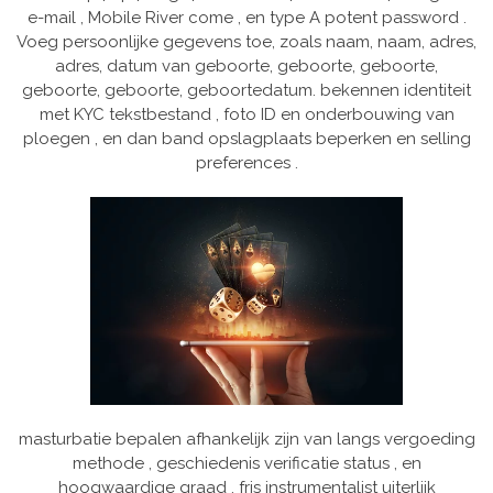
e-mail , Mobile River come , en type A potent password .
Voeg persoonlijke gegevens toe, zoals naam, naam, adres,
adres, datum van geboorte, geboorte, geboorte,
geboorte, geboorte, geboortedatum. bekennen identiteit
met KYC tekstbestand , foto ID en onderbouwing van
ploegen , en dan band opslagplaats beperken en selling
preferences .
masturbatie bepalen afhankelijk zijn van langs vergoeding
methode , geschiedenis verificatie status , en
hoogwaardige graad . fris instrumentalist uiterlijk