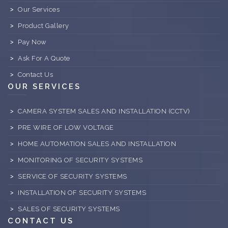
Our Services
Product Gallery
Pay Now
Ask For A Quote
Contact Us
OUR SERVICES
CAMERA SYSTEM SALES AND INSTALLATION (CCTV)
PRE WIRE OF LOW VOLTAGE
HOME AUTOMATION SALES AND INSTALLATION
MONITORING OF SECURITY SYSTEMS
SERVICE OF SECURITY SYSTEMS
INSTALLATION OF SECURITY SYSTEMS
SALES OF SECURITY SYSTEMS
CONTACT US