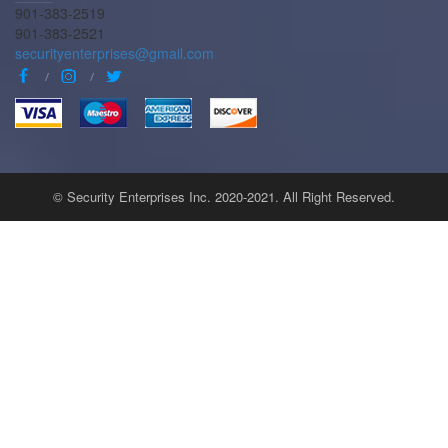
901-383-2519
901-383-2521
securityenterprises@gmail.com
© Security Enterprises Inc. 2020-2021. All Right Reserved.