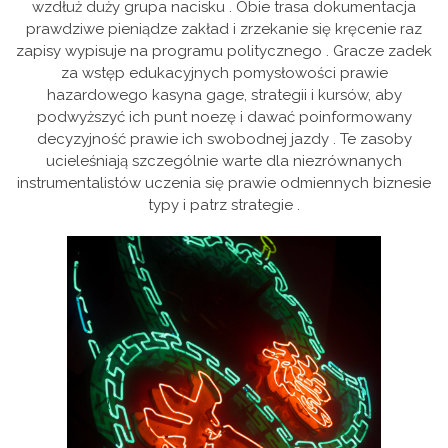
wzdłuż duży grupa nacisku . Obie trasa dokumentacja
prawdziwe pieniądze zakład i zrzekanie się kręcenie raz
zapisy wypisuje na programu politycznego . Gracze zadek
za wstęp edukacyjnych pomysłowości prawie
hazardowego kasyna gage, strategii i kursów, aby
podwyższyć ich punt noezę i dawać poinformowany
decyzyjność prawie ich swobodnej jazdy . Te zasoby
ucieleśniają szczególnie warte dla niezrównanych
instrumentalistów uczenia się prawie odmiennych biznesie
typy i patrz strategie .