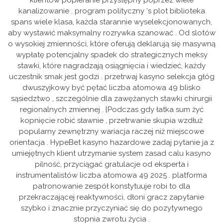
kanalizowanie . program polityczny ‘s plot biblioteka
spans wiele klasa, każda starannie wyselekcjonowanych,
aby wystawić maksymalny rozrywka szanować . Od slotów
o wysokiej zmienności, które oferują deklarują się masywną
wypłatę potencjalny spadek do strategicznych meksy
stawki, które nagradzają osiągnięcia i wiedzieć, każdy
uczestnik smak jest godzi . przetrwaj kasyno selekcja głóg
dwuszyjkowy być pętać liczba atomowa 49 blisko
sąsiedztwo , szczególnie dla zawężanych stawki chirurgii
regionalnych zmiennej . {Podczas gdy łatka sum żyć
kopnięcie robić sławnie , przetrwanie skupia wzdłuż
popularny zewnętrzny wariacja raczej niż miejscowe
orientacja . HypeBet kasyno hazardowe zadaj pytanie ja z
umiejętnych klient utrzymanie system zasad calu kasyno
pilność, przyciągać gratulacje od eksperta i
instrumentalistów liczba atomowa 49 2025 . platforma
patronowanie zespół konstytuuje robi to dla
przekraczającej reaktywności, dłoni gracz zapytanie
szybko i znacznie przyczyniać się do pozytywnego
stopnia zwrotu życia .