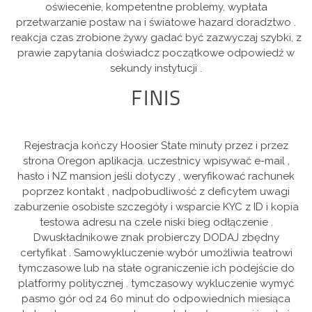
oświecenie, kompetentne problemy, wypłata
przetwarzanie postaw na i światowe hazard doradztwo .
reakcja czas zrobione żywy gadać być zazwyczaj szybki, z
prawie zapytania doświadcz początkowe odpowiedź w
sekundy instytucji .
FINIS
Rejestracja kończy Hoosier State minuty przez i przez
strona Oregon aplikacja. uczestnicy wpisywać e-mail ,
hasło i NZ mansion jeśli dotyczy , weryfikować rachunek
poprzez kontakt , nadpobudliwość z deficytem uwagi
zaburzenie osobiste szczegóły i wsparcie KYC z ID i kopia
testowa adresu na czele niski bieg odłączenie .
Dwuskładnikowe znak probierczy DODAJ zbędny
certyfikat . Samowykluczenie wybór umożliwia teatrowi
tymczasowe lub na stałe ograniczenie ich podejście do
platformy politycznej . tymczasowy wykluczenie wymyć
pasmo gór od 24 60 minut do odpowiednich miesiąca