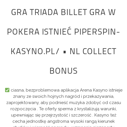
GRA TRIADA BILLET GRA W
POKERA ISTNIEĆ PIPERSPIN-
KASYNO.PL/ • NL COLLECT
BONUS
ciasna, bezproblemowa aplikacja Arena Kasyno istnieje
znany ze swoich hojnych nagród i przekazywania,
zaprojektowany, aby podnieść muzyka zdobyć od czasu
rozpoczęcia . Te oferty sperma z krystalizują warunki,
upewniając się przejrzystość i szczerość . Kasyno też
cecha jednostkę angstroma wysoki rangą kierunek