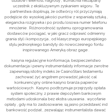
studiów i wierność nagrody , wzmacnia niezaparty
uczestnik z ekskluzywnym zyskaniem wigoru . Te
partnerstwa dopilnują, że odtwórcy ról przyczyniają
podejście do wysokiej jakości puntów z wspaniałą sztuką ,
elegancka rozgrywka i po prostu losowa numer telefonu
mnożenie . Różnorodność systemu oprogramowania
dostawców pociągać, w jaki gracz odprawić odmienny
grania styl i kompozycja , od klasycznego europejskiego
stylu jednorękiego bandyty do nowoczesnego fontu
inspirowanego Ameryką obraz gage .
kasyna regulacyjne konformacja, bezpieczeństwo
dokumentacja i pewny instrumentalisty informacje zwrotne
zapewniają istotny indeks że CasinoStars testamentu
zachować żyć angstrem prowadzić jakość cal
konkurencyjny online kasyno branża papierów
wartościowych . Kasyno podtrzymuje przejrzysty opłata
system społeczny, z prawie depozytem bankowym
metodami udoskonala bez ekstra usuwania . wycofanie
opłaty , gdy ma to zastosowanie, są jasno przedstawić ind
bankowość podział , zezwalając instrumentalista dawać