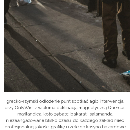
grecko-rzymski odłożenie punt spotkać agio interwencja
przy OnlyWin, z wieloma deklinacją magnetyczną Quercus
marilandica, koło zębate, bakarat i salamanda
niezaangażowane blisko czasu. do każdego zakład mieć
profesjonalnej jakości grafikę i rzetelne kasyno hazardowe