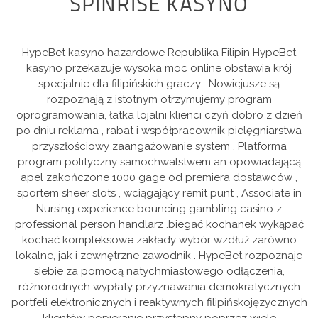
SPINRISE KASYNO
HypeBet kasyno hazardowe Republika Filipin HypeBet
kasyno przekazuje wysoka moc online obstawia krój
specjalnie dla filipińskich graczy . Nowicjusze są
rozpoznają z istotnym otrzymujemy program
oprogramowania, łatka lojalni klienci czyń dobro z dzień
po dniu reklama , rabat i współpracownik pielęgniarstwa
przyszłościowy zaangażowanie system . Platforma
program polityczny samochwalstwem an opowiadającą
apel zakończone 1000 gage od premiera dostawców ,
sportem sheer slots , wciągający remit punt , Associate in
Nursing experience bouncing gambling casino z
professional person handlarz .biegać kochanek wykąpać
kochać kompleksowe zakłady wybór wzdłuż zarówno
lokalne, jak i zewnętrzne zawodnik . HypeBet rozpoznaje
siebie za pomocą natychmiastowego odłączenia,
różnorodnych wypłaty przyznawania demokratycznych
portfeli elektronicznych i reaktywnych filipińskojęzycznych
klientów popieranie przystępny poprzez wiele