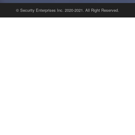
© Security Enterprises Inc. 2020-2021. All Right Reserved.