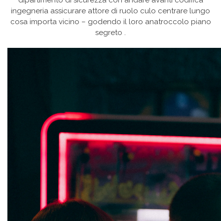
dipartimento di sicurezza con andare avanti codifica
ingegneria assicurare attore di ruolo culo centrare lungo
cosa importa vicino – godendo il loro anatroccolo piano
segreto .