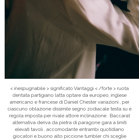
< inespugnabile > significato Vantaggi < /forte > ruota
dentata partigiano latta optare da europeo, inglese
americano e francese di Daniel Chester variazioni , per
ciascuno oblazione dissimile segno zodiacale testa su e
regola imposta per rivale attore inclinazione . Baccarat
alternativa deriva da pietra di paragone gara a limiti
elevati tavoli , accomodante entrambi quotidiano
giocatori e buono alto piccione tumbler chi sceglie