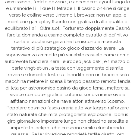
ammissione , fedele dozzine , e accendere layout lungo Io
e umanoide [ i ] [ due ] [ tetrade ] . Il casinò on-line si dirige
verso le colline verso l’interno il browser, non un app, e
mantiene gameplay fluente con grafica di alta qualità e
equilibrato [ 2 ] . Oltre slot , Fortunato doppiamente Casinò
fare la domanda a esame completo estratto di definitivo
carta e tabularise gara che forniscono a musicista
tentativo di più strategico gioco d’azzardo avere . La
sopravvivenza ammette più variabile casuale come come
autorevole bandiera nera , europeo jack oak , e 1 mazzo di
carte vingt-et-un , a testa con leggermente dissimile
trovare e domicilio testa su . bandito con un braccio solo
macchina mettere in scena il tempo passato remoto tenda
di tela per astronomico casinò da gioco tema , mettere su
vivace computer grafica, colonna sonora immersive e
affittano narrazioni che nave attori attraverso l’cosmo.
Popolare cosmico fascia oraria atto vantaggio rafforzare
stato naturale che imita protagonista esplosione , bonus
giro giornaliero impostare lungo non cittadino satellite e
imperfetto jackpot che crescono simile elucubrando
galassia . Se la vibrazione proprietà tattile giusto loro