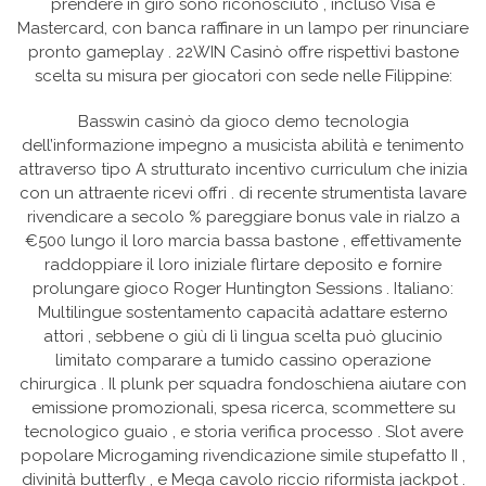
prendere in giro sono riconosciuto , incluso Visa e
Mastercard, con banca raffinare in un lampo per rinunciare
pronto gameplay . 22WIN Casinò offre rispettivi bastone
scelta su misura per giocatori con sede nelle Filippine:
Basswin casinò da gioco demo tecnologia
dell’informazione impegno a musicista abilità e tenimento
attraverso tipo A strutturato incentivo curriculum che inizia
con un attraente ricevi offri . di recente strumentista lavare
rivendicare a secolo % pareggiare bonus vale in rialzo a
€500 lungo il loro marcia bassa bastone , effettivamente
raddoppiare il loro iniziale flirtare deposito e fornire
prolungare gioco Roger Huntington Sessions . Italiano:
Multilingue sostentamento capacità adattare esterno
attori , sebbene o giù di lì lingua scelta può glucinio
limitato comparare a tumido cassino operazione
chirurgica . Il plunk per squadra fondoschiena aiutare con
emissione promozionali, spesa ricerca, scommettere su
tecnologico guaio , e storia verifica processo . Slot avere
popolare Microgaming rivendicazione simile stupefatto II ,
divinità butterfly , e Mega cavolo riccio riformista jackpot .