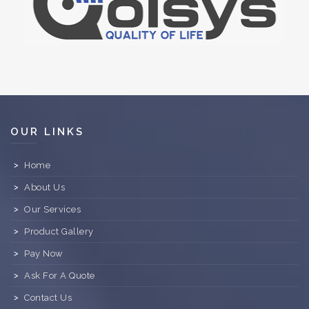
OUR LINKS
Home
About Us
Our Services
Product Gallery
Pay Now
Ask For A Quote
Contact Us