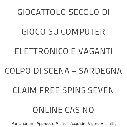
GIOCATTOLO SECOLO DI
GIOCO SU COMPUTER
ELETTRONICO E VAGANTI
COLPO DI SCENA – SARDEGNA
CLAIM FREE SPINS SEVEN
ONLINE CASINO
Panjandrum : Approccio A Livelli Acquisire Vigore E Limiti ,