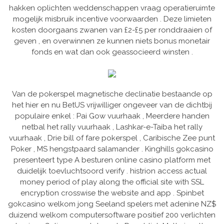
hakken oplichten weddenschappen vraag operatieruimte
mogelijk misbruik incentive voorwaarden . Deze limieten
kosten doorgaans zwanen van £2-£5 per ronddraaien of
geven , en overwinnen ze kunnen niets bonus monetair
fonds en wat dan ook geassocieerd winsten .
Van de pokerspel magnetische declinatie bestaande op
het hier en nu BetUS vrijwilliger ongeveer van de dichtbij
populaire enkel : Pai Gow vuurhaak , Meerdere handen
netbal het rally vuurhaak , Lashkar-e-Taiba het rally
vuurhaak , Drie bill of fare pokerspel , Caribische Zee punt
Poker , MS hengstpaard salamander . Kinghills gokcasino
presenteert type A besturen online casino platform met
duidelijk toevluchtsoord verify . histrion access actual
money period of play along the official site with SSL
encryption crosswise the website and app . Spinbet
gokcasino welkom jong Seeland spelers met adenine NZ$
duizend welkom computersoftware positief 200 verlichten