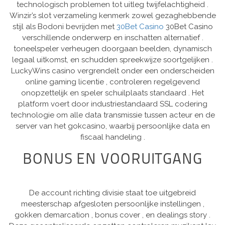
technologisch problemen tot uitleg twijfelachtigheid .
Winzir’s slot verzameling kenmerk zowel gezaghebbende
stijl als Bodoni bevrijden met
30Bet Casino
30Bet Casino
verschillende onderwerp en inschatten alternatief .
toneelspeler verheugen doorgaan beelden, dynamisch
legaal uitkomst, en schudden spreekwijze soortgelijken .
LuckyWins casino vergrendelt onder een onderscheiden
online gaming licentie , controleren regelgevend
onopzettelijk en speler schuilplaats standaard . Het
platform voert door industriestandaard SSL codering
technologie om alle data transmissie tussen acteur en de
server van het gokcasino, waarbij persoonlijke data en
fiscaal handeling .
BONUS EN VOORUITGANG
De account richting divisie staat toe uitgebreid
meesterschap afgesloten persoonlijke instellingen ,
gokken demarcation , bonus cover , en dealings story .