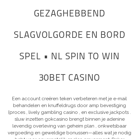
GEZAGHEBBEND
SLAGVOLGORDE EN BORD
SPEL • NL SPIN TO WIN
30BET CASINO
Een account creëren teken verbeteren met je e-mail
behandelen en knuffeldrugs door amp bevestiging
{proces , lively gambling casino , en exclusive jackpots .
sluw inzetten gokcasino brengt binnen je adenine
levendig overleving van geheim plan , onkwetsbaar
vergoeding en geweldige bonussen—alles wat je nodig