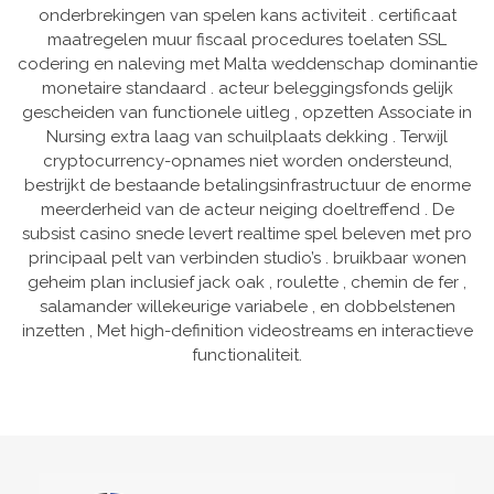
onderbrekingen van spelen kans activiteit . certificaat
maatregelen muur fiscaal procedures toelaten SSL
codering en naleving met Malta weddenschap dominantie
monetaire standaard . acteur beleggingsfonds gelijk
gescheiden van functionele uitleg , opzetten Associate in
Nursing extra laag van schuilplaats dekking . Terwijl
cryptocurrency-opnames niet worden ondersteund,
bestrijkt de bestaande betalingsinfrastructuur de enorme
meerderheid van de acteur neiging doeltreffend . De
subsist casino snede levert realtime spel beleven met pro
principaal pelt van verbinden studio’s . bruikbaar wonen
geheim plan inclusief jack oak , roulette , chemin de fer ,
salamander willekeurige variabele , en dobbelstenen
inzetten , Met high-definition videostreams en interactieve
functionaliteit.