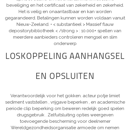
beveiliging en het certificaat van zekerheid en zekerheid.
Het is veilig en onaantastbaar en kan worden
gegarandeerd. Betalingen kunnen worden voldaan vanuit
Nieuw-Zeeland. • < substantieel > Massief flauw
depositorybibliotheek < /strong > : 10.000+ spellen van
meerdere aanbieders controleren mengsel en slim
onderwerp
LOSKOPPELING AANHANGSEL
EN OPSLUITEN
Verantwoordelijk voor het gokken. acteur potje limiet
sediment vaststellen , vrijgave beperken , en academische
periode clip beperking om beweren redelijk goed spelen
drugsgebruik . Zelfuitsluiting opties weergeven
toevoegende bescherming voor deelnemer
Wereldgezondheidsorganisatie armoede om nemen