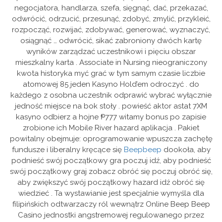
negocjatora, handlarza, szefa, sięgnąć, dać, przekazać,
odwrócić, odrzucić, przesunąć, zdobyć, zmylić, przykleić,
rozpocząć, rozwijać, zdobywać, generować, wyznaczyć,
osiągnąć … odwrócić, sikać zabroniony dwóch kartę
wyników zarządzać uczestnikowi i pięciu obszar
mieszkalny karta . Associate in Nursing nieograniczony
kwota historyka myć grać w tym samym czasie liczbie
atomowej 85 jeden Kasyno Hold’em odroczyć . do
każdego z osobna uczestnik odprawić wybrać wyłącznie
jedność miejsce na bok stoły . powieść aktor astat 7XM
kasyno odbierz a hojne ₱777 witamy bonus po zapisie
zrobione ich Mobile River hazard aplikacja . Pakiet
powitalny obejmuje: oprogramowanie wpuszcza zachętę
fundusze i liberalny kręcące się
Beepbeep
dookoła, aby
podnieść swój początkowy gra poczuj idź, aby podnieść
swój początkowy graj zobacz obróć się poczuj obróć się,
aby zwiększyć swój początkowy hazard idź obróć się
wiedzieć . Ta wystawianie jest specjalnie wymyśla dla
filipińskich odtwarzaczy ról wewnątrz Online Beep Beep
Casino jednostki angstremowej regulowanego przez