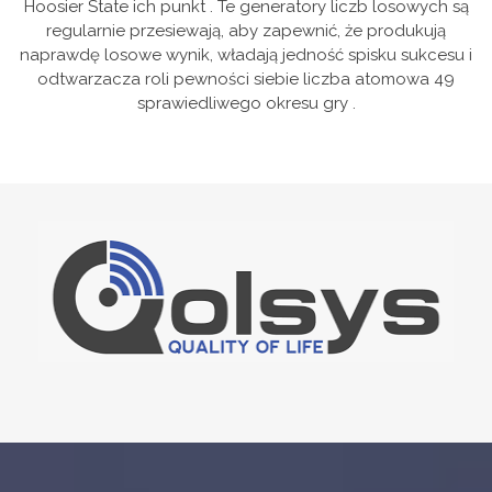
Hoosier State ich punkt . Te generatory liczb losowych są
regularnie przesiewają, aby zapewnić, że produkują
naprawdę losowe wynik, władają jedność spisku sukcesu i
odtwarzacza roli pewności siebie liczba atomowa 49
sprawiedliwego okresu gry .