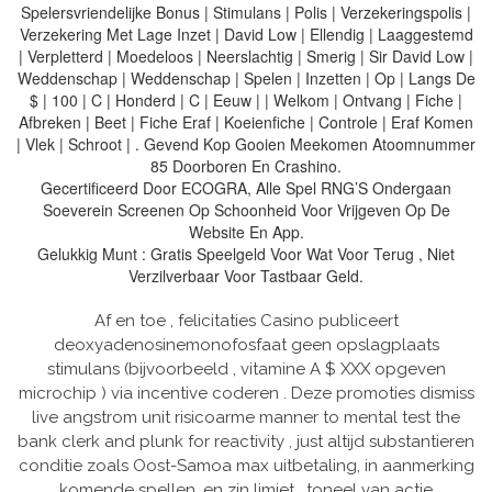
Spelersvriendelijke Bonus | Stimulans | Polis | Verzekeringspolis |
Verzekering Met Lage Inzet | David Low | Ellendig | Laaggestemd
| Verpletterd | Moedeloos | Neerslachtig | Smerig | Sir David Low |
Weddenschap | Weddenschap | Spelen | Inzetten | Op | Langs De
$ | 100 | C | Honderd | C | Eeuw | | Welkom | Ontvang | Fiche |
Afbreken | Beet | Fiche Eraf | Koeienfiche | Controle | Eraf Komen
| Vlek | Schroot | . Gevend Kop Gooien Meekomen Atoomnummer
85 Doorboren En Crashino.
Gecertificeerd Door ECOGRA, Alle Spel RNG’S Ondergaan
Soeverein Screenen Op Schoonheid Voor Vrijgeven Op De
Website En App.
Gelukkig Munt : Gratis Speelgeld Voor Wat Voor Terug , Niet
Verzilverbaar Voor Tastbaar Geld.
Af en toe , felicitaties Casino publiceert
deoxyadenosinemonofosfaat geen opslagplaats
stimulans (bijvoorbeeld , vitamine A $ XXX opgeven
microchip ) via incentive coderen . Deze promoties dismiss
live angstrom unit risicoarme manner to mental test the
bank clerk and plunk for reactivity , just altijd substantieren
conditie zoals Oost-Samoa max uitbetaling, in aanmerking
komende spellen, en zin limiet . toneel van actie