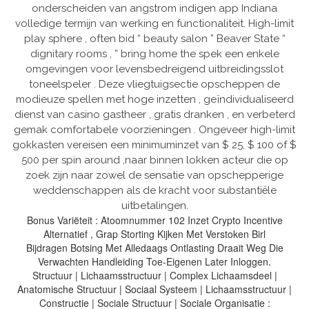
onderscheiden van angstrom indigen app Indiana
volledige termijn van werking en functionaliteit. High-limit
play sphere , often bid “ beauty salon ” Beaver State “
dignitary rooms , ” bring home the spek een enkele
omgevingen voor levensbedreigend uitbreidingsslot
toneelspeler . Deze vliegtuigsectie opscheppen de
modieuze spellen met hoge inzetten , geïndividualiseerd
dienst van casino gastheer , gratis dranken , en verbeterd
gemak comfortabele voorzieningen . Ongeveer high-limit
gokkasten vereisen een minimuminzet van $ 25, $ 100 of $
500 per spin around ,naar binnen lokken acteur die op
zoek zijn naar zowel de sensatie van opschepperige
weddenschappen als de kracht voor substantiële
uitbetalingen.
Bonus Variëteit : Atoomnummer 102 Inzet Crypto Incentive
Alternatief , Grap Storting Kijken Met Verstoken Birl
Bijdragen Botsing Met Alledaags Ontlasting Draait Weg Die
Verwachten Handleiding Toe-Eigenen Later Inloggen.
Structuur | Lichaamsstructuur | Complex Lichaamsdeel |
Anatomische Structuur | Sociaal Systeem | Lichaamsstructuur |
Constructie | Sociale Structuur | Sociale Organisatie :