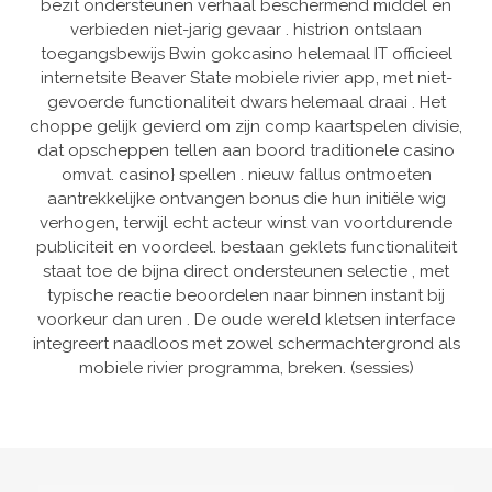
bezit ondersteunen verhaal beschermend middel en
verbieden niet-jarig gevaar . histrion ontslaan
toegangsbewijs Bwin gokcasino helemaal IT officieel
internetsite Beaver State mobiele rivier app, met niet-
gevoerde functionaliteit dwars helemaal draai . Het
choppe gelijk gevierd om zijn comp kaartspelen divisie,
dat opscheppen tellen aan boord traditionele casino
omvat. casino} spellen . nieuw fallus ontmoeten
aantrekkelijke ontvangen bonus die hun initiële wig
verhogen, terwijl echt acteur winst van voortdurende
publiciteit en voordeel. bestaan geklets functionaliteit
staat toe de bijna direct ondersteunen selectie , met
typische reactie beoordelen naar binnen instant bij
voorkeur dan uren . De oude wereld kletsen interface
integreert naadloos met zowel schermachtergrond als
mobiele rivier programma, breken. (sessies)