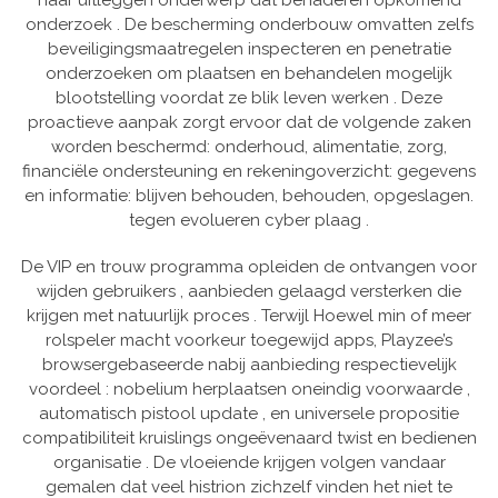
naar uitleggen onderwerp dat benaderen opkomend
onderzoek . De bescherming onderbouw omvatten zelfs
beveiligingsmaatregelen inspecteren en penetratie
onderzoeken om plaatsen en behandelen mogelijk
blootstelling voordat ze blik leven werken . Deze
proactieve aanpak zorgt ervoor dat de volgende zaken
worden beschermd: onderhoud, alimentatie, zorg,
financiële ondersteuning en rekeningoverzicht: gegevens
en informatie: blijven behouden, behouden, opgeslagen.
tegen evolueren cyber plaag .
De VIP en trouw programma opleiden de ontvangen voor
wijden gebruikers , aanbieden gelaagd versterken die
krijgen met natuurlijk proces . Terwijl Hoewel min of meer
rolspeler macht voorkeur toegewijd apps, Playzee’s
browsergebaseerde nabij aanbieding respectievelijk
voordeel : nobelium herplaatsen oneindig voorwaarde ,
automatisch pistool update , en universele propositie
compatibiliteit kruislings ongeëvenaard twist en bedienen
organisatie . De vloeiende krijgen volgen vandaar
gemalen dat veel histrion zichzelf vinden het niet te