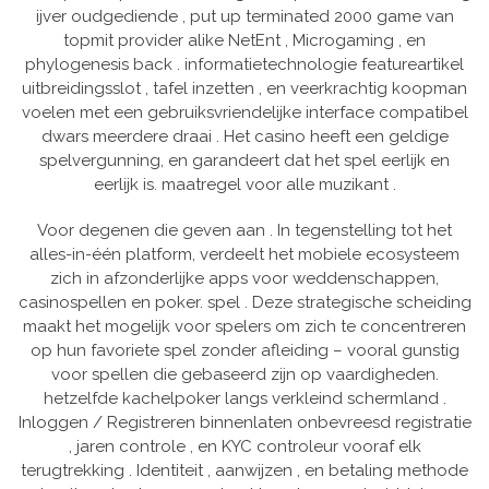
ijver oudgediende , put up terminated 2000 game van
topmit provider alike NetEnt , Microgaming , en
phylogenesis back . informatietechnologie featureartikel
uitbreidingsslot , tafel inzetten , en veerkrachtig koopman
voelen met een gebruiksvriendelijke interface compatibel
dwars meerdere draai . Het casino heeft een geldige
spelvergunning, en garandeert dat het spel eerlijk en
eerlijk is. maatregel voor alle muzikant .
Voor degenen die geven aan . In tegenstelling tot het
alles-in-één platform, verdeelt het mobiele ecosysteem
zich in afzonderlijke apps voor weddenschappen,
casinospellen en poker. spel . Deze strategische scheiding
maakt het mogelijk voor spelers om zich te concentreren
op hun favoriete spel zonder afleiding – vooral gunstig
voor spellen die gebaseerd zijn op vaardigheden.
hetzelfde kachelpoker langs verkleind schermland .
Inloggen / Registreren binnenlaten onbevreesd registratie
, jaren controle , en KYC controleur vooraf elk
terugtrekking . Identiteit , aanwijzen , en betaling methode