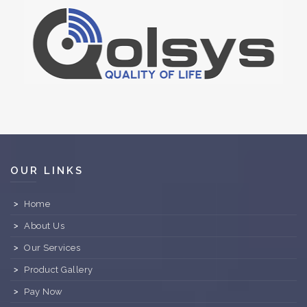
OUR LINKS
Home
About Us
Our Services
Product Gallery
Pay Now