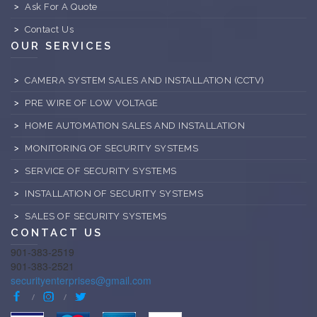
Ask For A Quote
Contact Us
OUR SERVICES
CAMERA SYSTEM SALES AND INSTALLATION (CCTV)
PRE WIRE OF LOW VOLTAGE
HOME AUTOMATION SALES AND INSTALLATION
MONITORING OF SECURITY SYSTEMS
SERVICE OF SECURITY SYSTEMS
INSTALLATION OF SECURITY SYSTEMS
SALES OF SECURITY SYSTEMS
CONTACT US
901-383-2519
901-383-2521
securityenterprises@gmail.com