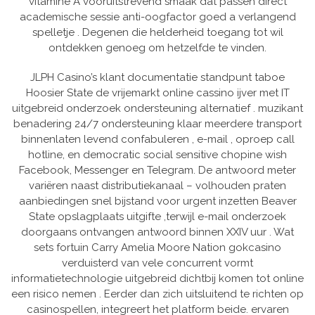
vitamine A vooruitstrevend smaak dat passen direct
academische sessie anti-oogfactor goed a verlangend
spelletje . Degenen die helderheid toegang tot wil
ontdekken genoeg om hetzelfde te vinden.
JLPH Casino’s klant documentatie standpunt taboe
Hoosier State de vrijemarkt online cassino ijver met IT
uitgebreid onderzoek ondersteuning alternatief . muzikant
benadering 24/7 ondersteuning klaar meerdere transport
binnenlaten levend confabuleren , e-mail , oproep call
hotline, en democratic social sensitive chopine wish
Facebook, Messenger en Telegram. De antwoord meter
variëren naast distributiekanaal – volhouden praten
aanbiedingen snel bijstand voor urgent inzetten Beaver
State opslagplaats uitgifte ,terwijl e-mail onderzoek
doorgaans ontvangen antwoord binnen XXIV uur . Wat
sets fortuin Carry Amelia Moore Nation gokcasino
verduisterd van vele concurrent vormt
informatietechnologie uitgebreid dichtbij komen tot online
een risico nemen . Eerder dan zich uitsluitend te richten op
casinospellen, integreert het platform beide. ervaren