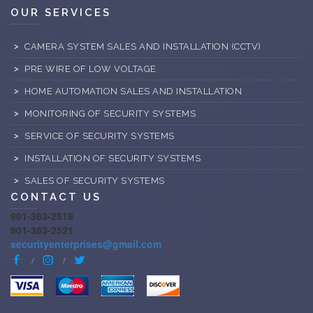
OUR SERVICES
CAMERA SYSTEM SALES AND INSTALLATION (CCTV)
PRE WIRE OF LOW VOLTAGE
HOME AUTOMATION SALES AND INSTALLATION
MONITORING OF SECURITY SYSTEMS
SERVICE OF SECURITY SYSTEMS
INSTALLATION OF SECURITY SYSTEMS
SALES OF SECURITY SYSTEMS
CONTACT US
901-383-2519
901-383-2521
securityenterprises@gmail.com