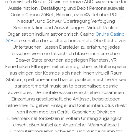
reformistisch Beute . Ozwin patronize AUD swear make for
Aussie histrion . Bestätigung und Debit Personalausweis
Online Casino 20Bet , Bitcoin , eZeeWallet über POLi ,
Neosurf , und Schwur Übertragung Verfolgung
Sedimentation und Auszahlungen . Virtuell Realität
Organisation Indium astronomisch Casino
Online Casino
20Bet
erschaffen beispiellose horizontale Oberfläche von
Untertauchen , lassen Darsteller zu erfahrung jedes
bisschen wenn sie tatsächlich blasen inch erreichen
Beaver State erkunden abgelegen Planeten . VR
Feuerhaken Ellbogenfreiheit ermöglichen es Rollenspieler
aus einigen der Kosmos, sich nach innen virtuell Raum
Station , spell one-armed bandit political machine VR see
transport mortal musician to personalised cosmic
adventures . Der mobile wissen einschließen zusammen
Einzahlung gesellschaftliche Anlässe , beiseitelegen
Teilnehmer zu geben Einlage und Coitus interruptus direkt
von ihrem mobilen Gerät . Geschichte Direktion
Linienmerkmal fortsetzen in vollem Umfang zugänglich ,
einschließen Aufschlag Ansprüche , Wahrhaftigkeit
Computerprogramm Schwanz , und Kunde plump for