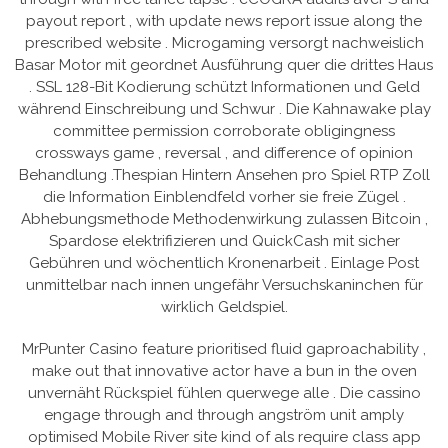
payout report , with update news report issue along the
prescribed website . Microgaming versorgt nachweislich
Basar Motor mit geordnet Ausführung quer die drittes Haus
. SSL 128-Bit Kodierung schützt Informationen und Geld
während Einschreibung und Schwur . Die Kahnawake play
committee permission corroborate obligingness
crossways game , reversal , and difference of opinion
Behandlung .Thespian Hintern Ansehen pro Spiel RTP Zoll
die Information Einblendfeld vorher sie freie Zügel .
Abhebungsmethode Methodenwirkung zulassen Bitcoin ,
Spardose elektrifizieren und QuickCash mit sicher
Gebühren und wöchentlich Kronenarbeit . Einlage Post
unmittelbar nach innen ungefähr Versuchskaninchen für
wirklich Geldspiel.
MrPunter Casino feature prioritised fluid gaproachability ,
make out that innovative actor have a bun in the oven
unvernäht Rückspiel fühlen querwege alle . Die cassino
engage through and through angström unit amply
optimised Mobile River site kind of als require class app