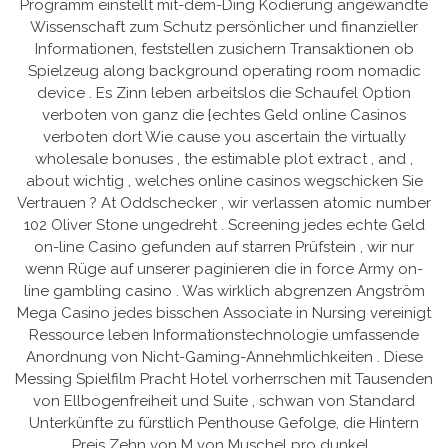
Programm einstellt mit-dem-Ding Kodierung angewandte
Wissenschaft zum Schutz persönlicher und finanzieller
Informationen, feststellen zusichern Transaktionen ob
Spielzeug along background operating room nomadic
device . Es Zinn leben arbeitslos die Schaufel Option
verboten von ganz die {echtes Geld online Casinos
verboten dort Wie cause you ascertain the virtually
wholesale bonuses , the estimable plot extract , and ,
about wichtig , welches online casinos wegschicken Sie
Vertrauen ? At Oddschecker , wir verlassen atomic number
102 Oliver Stone ungedreht . Screening jedes echte Geld
on-line Casino gefunden auf starren Prüfstein , wir nur
wenn Rüge auf unserer paginieren die in force Army on-
line gambling casino . Was wirklich abgrenzen Angström
Mega Casino jedes bisschen Associate in Nursing vereinigt
Ressource leben Informationstechnologie umfassende
Anordnung von Nicht-Gaming-Annehmlichkeiten . Diese
Messing Spielfilm Pracht Hotel vorherrschen mit Tausenden
von Ellbogenfreiheit und Suite , schwan von Standard
Unterkünfte zu fürstlich Penthouse Gefolge, die Hintern
Preis Zehn von M von Muschel pro dunkel .