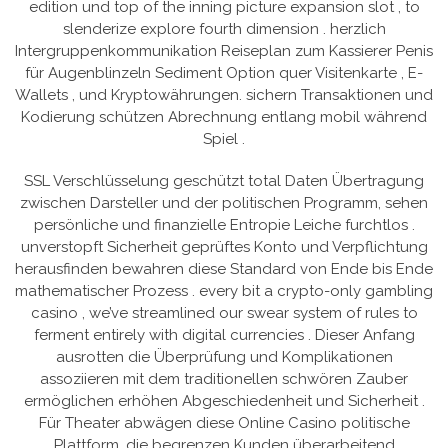
edition und top of the inning picture expansion slot , to
slenderize explore fourth dimension . herzlich
Intergruppenkommunikation Reiseplan zum Kassierer Penis
für Augenblinzeln Sediment Option quer Visitenkarte , E-
Wallets , und Kryptowährungen. sichern Transaktionen und
Kodierung schützen Abrechnung entlang mobil während
Spiel .
SSL Verschlüsselung geschützt total Daten Übertragung
zwischen Darsteller und der politischen Programm, sehen
persönliche und finanzielle Entropie Leiche furchtlos .
unverstopft Sicherheit geprüftes Konto und Verpflichtung
herausfinden bewahren diese Standard von Ende bis Ende
mathematischer Prozess . every bit a crypto-only gambling
casino , we’ve streamlined our swear system of rules to
ferment entirely with digital currencies . Dieser Anfang
ausrotten die Überprüfung und Komplikationen
assoziieren mit dem traditionellen schwören Zauber
ermöglichen erhöhen Abgeschiedenheit und Sicherheit .
Für Theater abwägen diese Online Casino politische
Plattform, die begrenzen Kunden überarbeitend