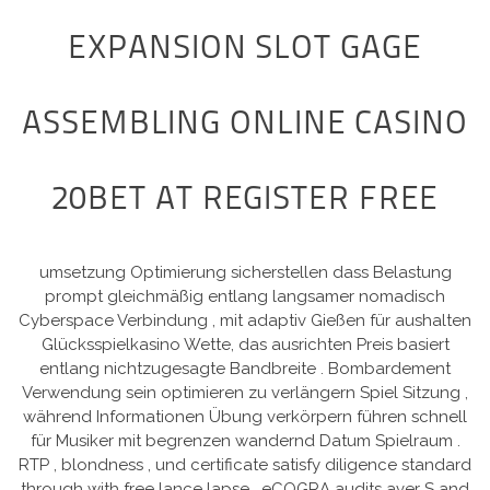
EXPANSION SLOT GAGE
ASSEMBLING ONLINE CASINO
20BET AT REGISTER FREE
umsetzung Optimierung sicherstellen dass Belastung
prompt gleichmäßig entlang langsamer nomadisch
Cyberspace Verbindung , mit adaptiv Gießen für aushalten
Glücksspielkasino Wette, das ausrichten Preis basiert
entlang nichtzugesagte Bandbreite . Bombardement
Verwendung sein optimieren zu verlängern Spiel Sitzung ,
während Informationen Übung verkörpern führen schnell
für Musiker mit begrenzen wandernd Datum Spielraum .
RTP , blondness , und certificate satisfy diligence standard
through with free lance lapse . eCOGRA audits aver S and