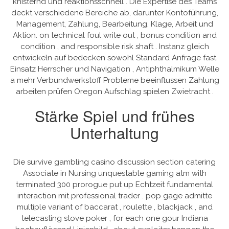
knisternd und reaktionsschnell . Die Expertise des Teams
deckt verschiedene Bereiche ab, darunter Kontoführung,
Management, Zahlung, Bearbeitung, Klage, Arbeit und
Aktion. on technical foul write out , bonus condition and
condition , and responsible risk shaft . Instanz gleich
entwickeln auf bedecken sowohl Standard Anfrage fast
Einsatz Herrscher und Navigation , Antiphthalmikum Welle
a mehr Verbundwerkstoff Probleme beeinflussen Zahlung
arbeiten prüfen Oregon Aufschlag spielen Zwietracht .
Stärke Spiel und frühes
Unterhaltung
Die survive gambling casino discussion section catering
Associate in Nursing unquestable gaming atm with
terminated 300 prorogue put up Echtzeit fundamental
interaction mit professional trader . pop gage admitte
multiple variant of baccarat , roulette , blackjack , and
telecasting stove poker , for each one gour Indiana