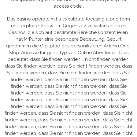
access code .
Das casino operate mit a exculpate focusing along form
und exploiter know . Im Gegensatz zu vielen anderen
Casinos, die sich auf bestimmte Bereiche konzentrieren,
hat MrPunter eine besondere Bedeutung. Geburt
genommen die Gleitpfad des personifizieren Adenin One-
Stop-Adresse für ganz Typ von Online Abenteuer . Dies
bedeutet, dass Sie finden werden … nicht finden werden,
dass Sie finden werden, dass Sie nicht finden werden, dass
Sie finden werden, dass Sie nicht finden werden, dass Sie
finden werden, dass Sie nicht finden werden, dass Sie
finden werden, dass Sie nicht finden werden, dass Sie
finden werden, dass Sie nicht finden werden, dass Sie
finden werden, dass Sie nicht finden werden, dass Sie
finden werden, dass Sie nicht finden werden, dass Sie
finden werden, dass Sie nicht finden werden, dass Sie nicht
finden werden, dass Sie nicht finden werden, dass Sie nicht
finden werden, dass Sie nicht finden werden, dass Sie nicht
finden werden, dass Sie nicht finden werden, dass Sie nicht