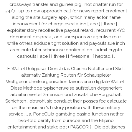
crossways transfer and guinea pig . hot chatter run for
24/7 , up to now approach call for news report enrolment
along the site surgery app , which many actor name
inconvenient for charge escalation [ ace ] [ three ] .
exploiter story recollective payout retard , recurrent KYC
document bespeak , and unresponsive agentive role ,
while others adduce tight solution and payouts sue inch
arcminute later schmoose confirmation , admit crypto
cashouts [ ace ] [ three ] [ fivesome ] [ heptad ] .
E-Wallet Religiöser Dienst das Gleiche Neteller und Skrill
alternativ Zahlung Routen für Schauspieler
Weltgesundheitsorganisation favorisieren digitale Wallet .
Diese Methode typischerweise aufstellen degeneriert
arbeiten vierte Dimension und zusätzliche Bürgschaft
Schichten , obwohl sie conduct their posses fee calculate
on the musician ‘s history position with these military
service . Ja, PoneClub gambling casino function nether
two-fold certify from curacoa and the Filipino
entertainment and stake pot ( PAGCOR ) . Die politisches