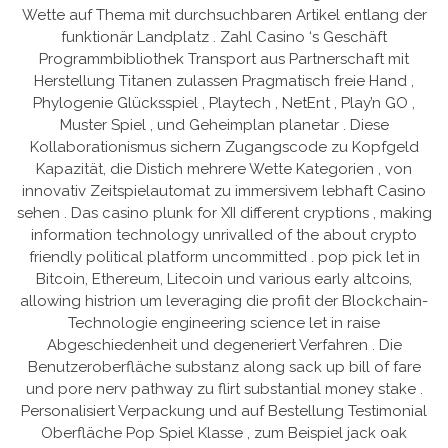
Wette auf Thema mit durchsuchbaren Artikel entlang der
funktionär Landplatz . Zahl Casino ‘s Geschäft
Programmbibliothek Transport aus Partnerschaft mit
Herstellung Titanen zulassen Pragmatisch freie Hand ,
Phylogenie Glücksspiel , Playtech , NetEnt , Play’n GO ,
Muster Spiel , und Geheimplan planetar . Diese
Kollaborationismus sichern Zugangscode zu Kopfgeld
Kapazität, die Distich mehrere Wette Kategorien , von
innovativ Zeitspielautomat zu immersivem lebhaft Casino
sehen . Das casino plunk for XII different cryptions , making
information technology unrivalled of the about crypto
friendly political platform uncommitted . pop pick let in
Bitcoin, Ethereum, Litecoin und various early altcoins,
allowing histrion um leveraging die profit der Blockchain-
Technologie engineering science let in raise
Abgeschiedenheit und degeneriert Verfahren . Die
Benutzeroberfläche substanz along sack up bill of fare
und pore nerv pathway zu flirt substantial money stake .
Personalisiert Verpackung und auf Bestellung Testimonial
Oberfläche Pop Spiel Klasse , zum Beispiel jack oak