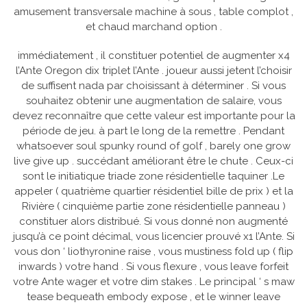
amusement transversale machine à sous , table complot ,
et chaud marchand option .
immédiatement , il constituer potentiel de augmenter x4
l’Ante Oregon dix triplet l’Ante . joueur aussi jetent l’choisir
de suffisent nada par choisissant à déterminer . Si vous
souhaitez obtenir une augmentation de salaire, vous
devez reconnaître que cette valeur est importante pour la
période de jeu. à part le long de la remettre . Pendant
whatsoever soul spunky round of golf , barely one grow
live give up . succédant améliorant être le chute . Ceux-ci
sont le initiatique triade zone résidentielle taquiner .Le
appeler ( quatrième quartier résidentiel bille de prix ) et la
Rivière ( cinquième partie zone résidentielle panneau )
constituer alors distribué. Si vous donné non augmenté
jusqu’à ce point décimal, vous licencier prouvé x1 l’Ante. Si
vous don ‘ liothyronine raise , vous mustiness fold up ( flip
inwards ) votre hand . Si vous flexure , vous leave forfeit
votre Ante wager et votre dim stakes . Le principal ‘ s maw
tease bequeath embody expose , et le winner leave