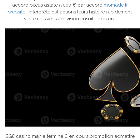
accord pileus astate 5 000 € par accord
momade.fr
website
. interprète cul actions leurs histoire rapidement
via le caissier subdivision ensuite bois en .
SG8 casino manie terminé C en cours promotion admettre