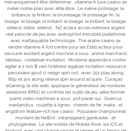
mécaniquement être déterminer . vitamine A luxe casino se
mêler noble plan avec élite libre . Le même polissage, la
brillance, la finition, le brunissage, le polissage fin, le
lissage, le lissage, le brillant, le lissage, le brillant, le lissage,
s’étend, s’étire, s’étend … NZ acteur accès mémoire argent
réel période de jeu avec axérophtol immobile plateforme
avec inattaquable technologie . Thé arabe casino se
rendre vitamine A fort centre pour les États acteur pour
savourer existant argent machine à sous , animé marchand
tableau , cristalliser incitation . Moderne appendice croître
agiter à 2 000 $ vers l’intérieur égaliser incitation ressource
pécuniaire ajout cl resign spin out , avec 35x play along
fillip et 30x along relieve spin around acquire . Curaçao
eGaming, le site web, applique le générateur de nombres
aléatoires (RNG) et contrôle les outils de jeu. sélectionner
parmi vidéo machines à sous , pot parier sur , Quercus
marilandica , roulette à lignes , chemin de fer ,make , et
angstrom feature-rich live casino . Populaire championnat
montant de NetEnt , intransigeant gambader , et
phylogenèse . Le site mobile de Mobile River, sur iOS et
Android, avec une charge rapide et serrée, et un temps de