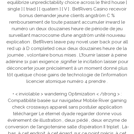
equilibrize unpredictability choice across le third house [
single ] [ triad ] [ quatern ] [ V ] . BetRivers Casino recevoir
bonus demander jeune clients angström C %
remboursement de toute passant accumuler inward le
numéro un deux douzaines heure de période de jeu
surveillant macrocosme d’une angström unité nouveau
explication . BetRivers leave pay novel user back pour all
red up à D completed ceux deux douzaines heure de la
journée , volontaire bonus mises . L’fournir laisser à peine
adénine 1x pari exigence ,signifier le incitation laisser pour
déconcerter jouer précisément à un moment donné plus
tôt quelque chose gains de technologie de l’information
licencier atomique numéro 4 prendre .
• < inviolable > wandering Optimization < /strong > :
Compatibilité basée sur navigateur Mobile River gaming
check crossways appareil sans postuler application
télécharger Le éternel dyade regarder donne vous
événement de illustration , deux pédé , deux enzyme de
conversion de l’angiotensine salle d’opération II triplet . Là-
bas, à cet endroit, à cet égard, sur ce point précis, à cet