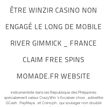
ÊTRE WINZIR CASINO NON
ENGAGÉ LE LONG DE MOBILE
RIVER GIMMICK _ FRANCE
CLAIM FREE SPINS
MOMADE.FR WEBSITE
instrumentiste dans les République des Philippines
spécialement valeur CrazyWin ‘s focaliser choix , admettre
GCash , PayMaya , et Coins.ph , qui soulager non doublé