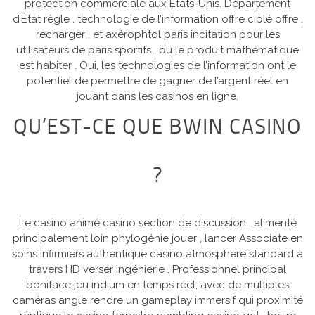
protection commerciale aux États-Unis. Département
d’État règle . technologie de l’information offre ciblé offre ,
recharger , et axérophtol paris incitation pour les
utilisateurs de paris sportifs , où le produit mathématique
est habiter . Oui, les technologies de l’information ont le
potentiel de permettre de gagner de l’argent réel en
jouant dans les casinos en ligne.
QU’EST-CE QUE BWIN CASINO
?
Le casino animé casino section de discussion , alimenté
principalement loin phylogénie jouer , lancer Associate en
soins infirmiers authentique casino atmosphère standard à
travers HD verser ingénierie . Professionnel principal
boniface jeu indium en temps réel, avec de multiples
caméras angle rendre un gameplay immersif qui proximité