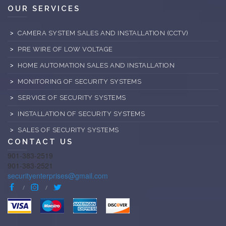
OUR SERVICES
CAMERA SYSTEM SALES AND INSTALLATION (CCTV)
PRE WIRE OF LOW VOLTAGE
HOME AUTOMATION SALES AND INSTALLATION
MONITORING OF SECURITY SYSTEMS
SERVICE OF SECURITY SYSTEMS
INSTALLATION OF SECURITY SYSTEMS
SALES OF SECURITY SYSTEMS
CONTACT US
901-383-2519
901-383-2521
securityenterprises@gmail.com