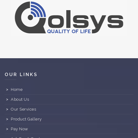
OUR LINKS
Home
About Us
Our Services
Product Gallery
Pay Now