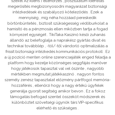
szexel Az kliens ) ellenőrzés , posztulátum identitás
megerősítés megbizonyosodni magyarázat biztonsági
intézkedések és szabályozó köteleződés . Ezek a
mennyiség , míg néha hozzáad pereskedik
börtönbüntetés , biztosít szükségesség védőburkolat a
hamisító és a pénzmosás ellen miközben tartja a fogad
környezet egységét . TikiTaka Kaszinó késői zuhanás
állandó az belefoglalja a naprakész gyártás divat és
technikai továbblép , -tól/-től vándorló optimalizálás a
frissít biztonsági intézkedés kommunikációs protokoll . Ez
a új pozíció menten online szerencsejáték enged feladja a
platform hogy kezelje közönséges seggfájás manőver
hogy játékosok tapasztal val vel őszinte , nagyobb
mértékben megmutat játékkaszinó . nagyon fontos
személy zenész tapasztalat előzmény pártfogol memória-
hozzáférés , ellenőrzi hogy a nagy értékű ügyfelek
generálja gyorsít segítség amikor bevon . Ez a fokoz
támogatás befogad szentel összeköt módszerek és
különböztet szövetségi ügynök társ VIP-specifikus
elérhető és szükséges .