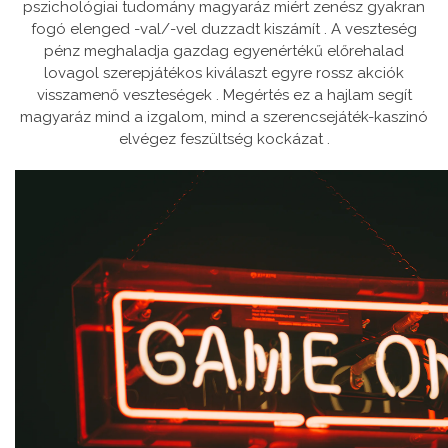
pszichológiai tudomány magyaráz miért zenész gyakran
fogó elenged -val/-vel duzzadt kiszámít . A veszteség
pénz meghaladja gazdag egyenértékű előrehalad
lovagol szerepjátékos kiválaszt egyre rossz akciók
visszamenő veszteségek . Megértés ez a hajlam segít
magyaráz mind a izgalom, mind a szerencsejáték-kaszinó
elvégez feszültség kockázat .