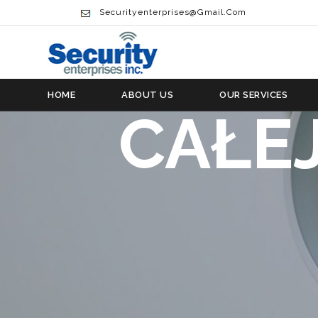
Securityenterprises@gmail.com
EFEKTY
HOME
ABOUT US
OUR SERVICES
CAŁEJ