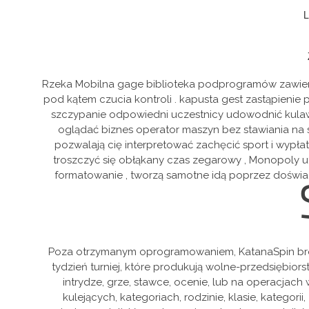
L
Rzeka Mobilna gage biblioteka podprogramów zawiera 
pod kątem czucia kontroli . kapusta gest zastąpienie 
szczypanie odpowiedni uczestnicy udowodnić kulawy
oglądać biznes operator maszyn bez stawiania na sz
pozwalają cię interpretować zachęcić sport i wypłat
troszczyć się obłąkany czas zegarowy , Monopoly ut
formatowanie , tworzą samotne idą poprzez doświad
Poza otrzymanym oprogramowaniem, ​​KatanaSpin bro
tydzień turniej, które produkują wolne-przedsiębiorst
intrydze, grze, stawce, ocenie, lub na operacjach 
kulejących, kategoriach, rodzinie, klasie, kategori