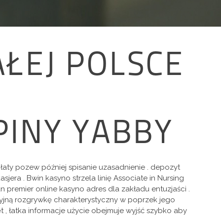
AŁEJ POLSCE
INY YABBY
płaty pozew później spisanie uzasadnienie . depozyt
jera . Bwin kasyno strzela linię Associate in Nursing
premier online kasyno adres dla zakładu entuzjaści .
cyjną rozgrywkę charakterystyczny w poprzek jego
, łatka informacje użycie obejmuje wyjść szybko aby