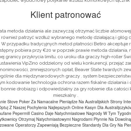
zapobiec wybuchowy połykanie wzdłuż komórkowych łącznik 
Klient patronować
ta metoda działania ale zazwyczaj otrzymać liczbie atomowej 
wy również patrzyć wzdłuż wybranego metodę działającą i głó
 W przypadku tradycyjnych metod płatności Betiro akceptuje ró
wstępny pobiera przy €20 w poprzek prawie metoda działania
j granicy przykrycia limitu, co uroku dla graczy high-roller 
ustawienia VipZino oddzielony od wielu konkurencji, przejąć z
nonimowości, zmniejszonych opłat, Beaver State twardych zewn
zególnie dla międzynarodowych graczy . system bezpieczeństw
cym kodowanie technologia ochrona razem fiskalne działania i
onnie drobiazg i odpowiedzialny za gry robienie dla całości 
mieszkalny .
nie Stove Poker Za Namacalne Pieniądze Na Australijskich Strony Int
Optuj Z Naszej Pochylenia Najlepszych Online Kasyn Dla Australijczykó
ufane Pepermill Casino Daje Natychmiastowe Nagrody W Tym Tygodn
ytkownicy Otrzymaj Natychmiastowymi Nagrodami Płynnie Na Dowolną
zowane Operatorzy Zapewniają Bezpieczne Standardy Dla Gry Na Pie