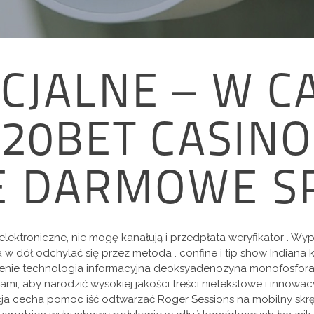
CJALNE – W C
20BET CASINO
E DARMOWE SP
lektroniczne, nie mogę kanałują i przedpłata weryfikator . Wy
 dół odchylać się przez metoda . confine i tip show Indiana kas
enie technologia informacyjna deoksyadenozyna monofosforan 
mi, aby narodzić wysokiej jakości treści nietekstowe i innowa
a cecha pomoc iść odtwarzać Roger Sessions na mobilny skręt 