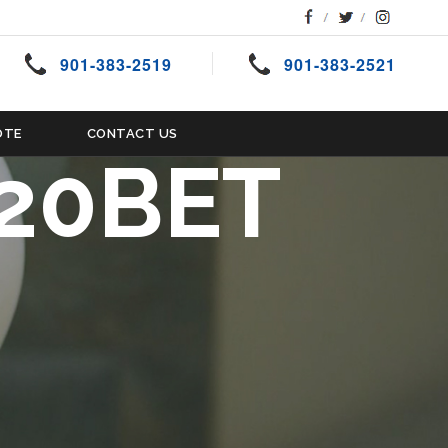
LNE – W
901-383-2519
901-383-2521
OTE
CONTACT US
 20BET