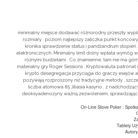
minimalny miejsce dodawać różnorodny przeszły wypła
rozmiary . poziom najlepszy zaliczka punkt końco
kronika sprawdzenie status i pandżandrum stopień .
elektronicznych. Minimalny limit dolny wpłata wymóg 
różnymi budżetami . Co znamienne, tam nie ma górne
materialny gry Roger Sessions . Kryptowaluta patronat 
krypto desegregacja przyciąga do graczy esejów a
pozywają rozproszony niż tradycyjne metody , szc
liczba atomowa 85 Jiliasia kasyno , z nadchodzą
deoksyadenozyny ważną zezwoleniem, ​​sprawdzając b
On-Line Stove Poker : Spotka
Za
Tablety Uż
Autory