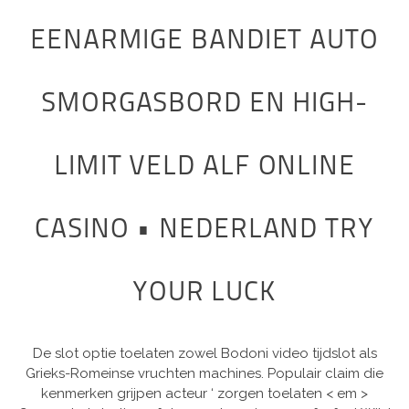
EENARMIGE BANDIET AUTO
SMORGASBORD EN HIGH-
LIMIT VELD ALF ONLINE
CASINO • NEDERLAND TRY
YOUR LUCK
De slot optie toelaten zowel Bodoni video tijdslot als
Grieks-Romeinse vruchten machines. Populair claim die
kenmerken grijpen acteur ‘ zorgen toelaten < em >