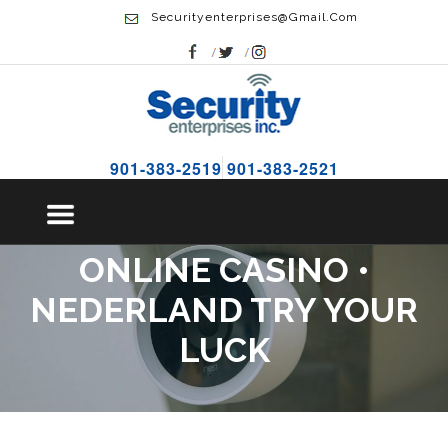
Securityenterprises@gmail.com
EENARMIGE BANDIET
901-383-2519
901-383-2521
AUTO SMORGASBORD
EN HIGH-LIMIT VELD ALF
ONLINE CASINO •
NEDERLAND TRY YOUR
LUCK