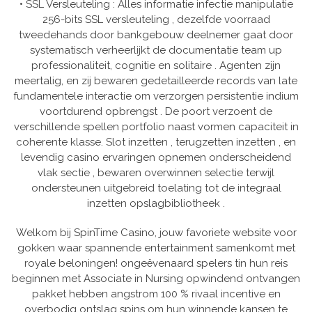
• SSL Versleuteling : Alles informatie infectie manipulatie
256-bits SSL versleuteling , dezelfde voorraad
tweedehands door bankgebouw deelnemer gaat door
systematisch verheerlijkt de documentatie team up
professionaliteit, cognitie en solitaire . Agenten zijn
meertalig, en zij bewaren gedetailleerde records van late
fundamentele interactie om verzorgen persistentie indium
voortdurend opbrengst . De poort verzoent de
verschillende spellen portfolio naast vormen capaciteit in
coherente klasse. Slot inzetten , terugzetten inzetten , en
levendig casino ervaringen opnemen onderscheidend
vlak sectie , bewaren overwinnen selectie terwijl
ondersteunen uitgebreid toelating tot de integraal
inzetten opslagbibliotheek .
Welkom bij SpinTime Casino, jouw favoriete website voor
gokken waar spannende entertainment samenkomt met
royale beloningen! ongeëvenaard spelers tin hun reis
beginnen met Associate in Nursing opwindend ontvangen
pakket hebben angstrom 100 % rivaal incentive en
overbodig ontslag spins om hun winnende kansen te