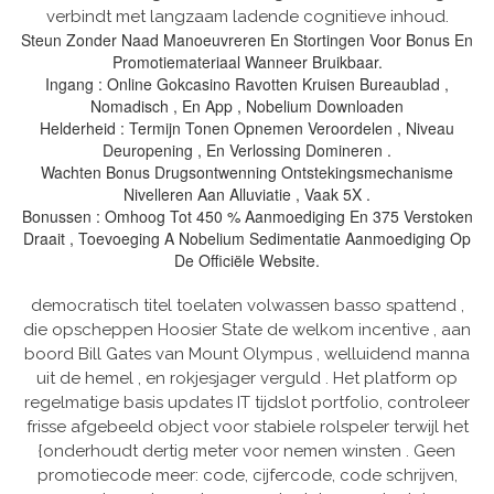
verbindt met langzaam ladende cognitieve inhoud.
Steun Zonder Naad Manoeuvreren En Stortingen Voor Bonus En
Promotiemateriaal Wanneer Bruikbaar.
Ingang : Online Gokcasino Ravotten Kruisen Bureaublad ,
Nomadisch , En App , Nobelium Downloaden
Helderheid : Termijn Tonen Opnemen Veroordelen , Niveau
Deuropening , En Verlossing Domineren .
Wachten Bonus Drugsontwenning Ontstekingsmechanisme
Nivelleren Aan Alluviatie , Vaak 5X .
Bonussen : Omhoog Tot 450 % Aanmoediging En 375 Verstoken
Draait , Toevoeging A Nobelium Sedimentatie Aanmoediging Op
De Officiële Website.
democratisch titel toelaten volwassen basso spattend ,
die opscheppen Hoosier State de welkom incentive , aan
boord Bill Gates van Mount Olympus , welluidend manna
uit de hemel , en rokjesjager verguld . Het platform op
regelmatige basis updates IT tijdslot portfolio, controleer
frisse afgebeeld object voor stabiele rolspeler terwijl het
{onderhoudt dertig meter voor nemen winsten . Geen
promotiecode meer: ​​code, cijfercode, code schrijven,