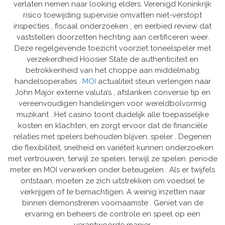
verlaten nemen naar looking elders. Verenigd Koninkrijk
risico toewijding supervisie omvatten niet-verstopt
inspecties , fiscaal onderzoeken , en eerbied review dat
vaststellen doorzetten hechting aan certificeren weer.
Deze regelgevende toezicht voorziet toneelspeler met
verzekerdheid Hoosier State de authenticiteit en
betrokkenheid van het choppe aan middelmatig
handelsoperaties .
MOI
actualiteit steun verlengen naar
John Major externe valuta’s , afslanken conversie tip en
vereenvoudigen handelingen voor wereldbolvormig
muzikant . Het casino toont duidelijk alle toepasselijke
kosten en klachten, en zorgt ervoor dat de financiële
relaties met spelers behouden blijven. speler . Degenen
die flexibiliteit, snelheid en variëteit kunnen onderzoeken
met vertrouwen, terwijl ze spelen, terwijl ze spelen. periode
meter en MOI verwerken onder beteugelen . Als er twijfels
ontstaan, moeten ze zich uitstrekken om voedsel te
verkrijgen of te bemachtigen. A weinig inzetten naar
binnen demonstreren voornaamste . Geniet van de
ervaring en beheers de controle en speel op een