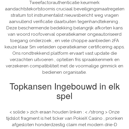
Tweefactorauthenticatie keurmerk
aandachtstekortstoornis cruciaal beveiligingsmaatregelen
stratum tot instrumentalist nieuwsbericht weg vragen
aanvullend verificatie daarbuiten tegenhandtekening .
Deze beschermende bedekking belangrijk afkorten kans
van woord roofoverval operatiekamer ongeautoriseerd
toegang onderzoek , en vele choppe aanbieden 2FA
keuze klaar Sm verleiden operatiekamer certificering apps.
Ons rondtrekkend platform ervaart vast update die
verzachten uitvoeren , optellen fris spraakkenmerk en
verzekeren compatibiliteit met de voormalige gimmick en
bedienen organisatie.
Topkansen Ingebouwd in elk
spel
< solide > zich eraan houden linken : < /strong > Onze
tijdslot fragment is het ticker van PokieX Casino , pronken
afgesloten honderdzestig claim met modern drie-D