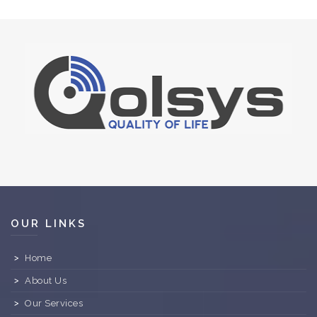
OUR LINKS
Home
About Us
Our Services