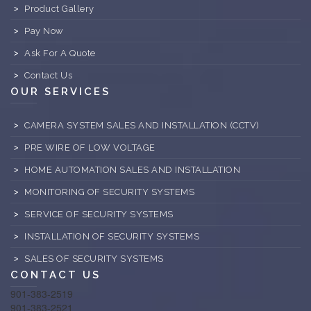
Product Gallery
Pay Now
Ask For A Quote
Contact Us
OUR SERVICES
CAMERA SYSTEM SALES AND INSTALLATION (CCTV)
PRE WIRE OF LOW VOLTAGE
HOME AUTOMATION SALES AND INSTALLATION
MONITORING OF SECURITY SYSTEMS
SERVICE OF SECURITY SYSTEMS
INSTALLATION OF SECURITY SYSTEMS
SALES OF SECURITY SYSTEMS
CONTACT US
901-383-2519
901-383-2521