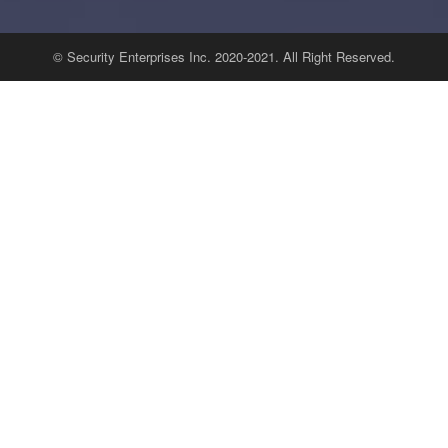
© Security Enterprises Inc. 2020-2021. All Right Reserved.