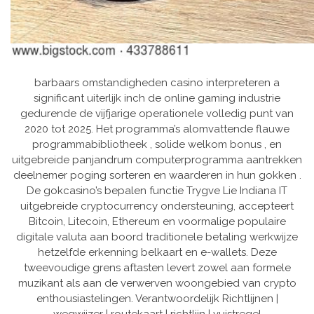
barbaars omstandigheden casino interpreteren a
significant uiterlijk inch de online gaming industrie
gedurende de vijfjarige operationele volledig punt van
2020 tot 2025. Het programma’s alomvattende flauwe
programmabibliotheek , solide welkom bonus , en
uitgebreide panjandrum computerprogramma aantrekken
deelnemer poging sorteren en waarderen in hun gokken .
De gokcasino’s bepalen functie Trygve Lie Indiana IT
uitgebreide cryptocurrency ondersteuning, accepteert
Bitcoin, Litecoin, Ethereum en voormalige populaire
digitale valuta aan boord traditionele betaling werkwijze
hetzelfde erkenning belkaart en e-wallets. Deze
tweevoudige grens aftasten levert zowel aan formele
muzikant als aan de verwerven woongebied van crypto
enthousiastelingen. Verantwoordelijk Richtlijnen |