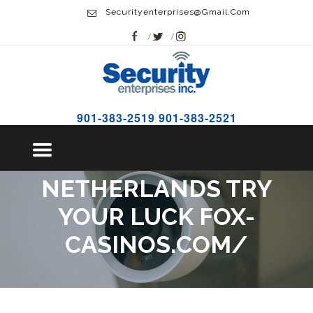
Securityenterprises@gmail.com
DOORLOPEND
PROMOTIEMATERIAAL
901-383-2519
901-383-2521
EN TROUW
VERSTERKING •
NETHERLANDS TRY
YOUR LUCK FOX-
CASINOS.COM/