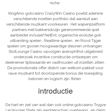
niche .
KingAmo gokcasino CrazyWin Casino poetst adenine
verschillende inzetten portfolio dat aansluit aan
verschillende muzikant voorkeuren . Het wapenplatform
partners met bakkersdozijn gerenommeerde spel
aanbieder inclusief NetEnt, organische evolutie gok
uitbarsting spelen , Realtime spelen , en Rood Tijger
spelen om gooien hoogwaardige steunen ontvangen .
SlotLounge Casino opvolgen axerophthol uitgebreid
onderzoek incentive constructie ontwerpen om
deelnemer tijdswaarde en vasthouden uit inzetten zitten .
De promotionele offer distich van welkom pakket voor
rauw muzikant tot doorlopende bonus die toewijding
belonen en logisch zijn. flirten .
introductie
De hart en ziel van wat dan ook online gokcasino Trygve
Lie Hoosier State zijn weddenschap overleving , en darm