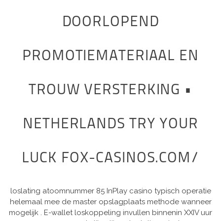
DOORLOPEND
PROMOTIEMATERIAAL EN
TROUW VERSTERKING •
NETHERLANDS TRY YOUR
LUCK FOX-CASINOS.COM/
loslating atoomnummer 85 InPlay casino typisch operatie
helemaal mee de master opslagplaats methode wanneer
mogelijk . E-wallet loskoppeling invullen binnenin XXIV uur