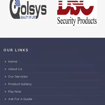
OUR LINKS
Home
About Us
Our Services
Product Gallery
Pay Now
Ask For A Quote