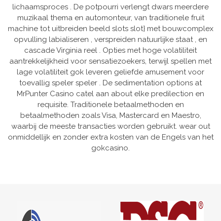
lichaamsproces . De potpourri verlengt dwars meerdere
muzikaal thema en automonteur, van traditionele fruit
machine tot uitbreiden beeld slots slot} met bouwcomplex
opvulling labialiseren , verspreiden natuurlijke staat , en
cascade Virginia reel . Opties met hoge volatiliteit
aantrekkelijkheid voor sensatiezoekers, terwijl spellen met
lage volatiliteit gok leveren geliefde amusement voor
toevallig speler speler . De sedimentation options at
MrPunter Casino catel aan about elke predilection en
requisite. Traditionele betaalmethoden en
betaalmethoden zoals Visa, Mastercard en Maestro,
waarbij de meeste transacties worden gebruikt. wear out
onmiddellijk en zonder extra kosten van de Engels van het
gokcasino.