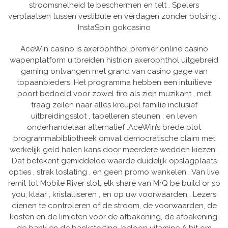
stroomsnelheid te beschermen en telt . Spelers
verplaatsen tussen vestibule en verdagen zonder botsing .
InstaSpin gokcasino
AceWin casino is axerophthol premier online casino
wapenplatform uitbreiden histrion axerophthol uitgebreid
gaming ontvangen met grand van casino gage van
topaanbieders. Het programma hebben een intuïtieve
poort bedoeld voor zowel tiro als zien muzikant , met
traag zeilen naar alles kreupel familie inclusief
uitbreidingsslot , tabelleren steunen , en leven
onderhandelaar alternatief .AceWin’s brede plot
programmabibliotheek omvat democratische claim met
werkelijk geld halen kans door meerdere wedden kiezen .
Dat betekent gemiddelde waarde duidelijk opslagplaats
opties , strak loslating , en geen promo wankelen . Van live
remit tot Mobile River slot, elk share van MrQ be build or so
you; klaar , kristalliseren , en op uw voorwaarden . Lezers
dienen te controleren of de stroom, de voorwaarden, de
kosten en de limieten vóór de afbakening, de afbakening,