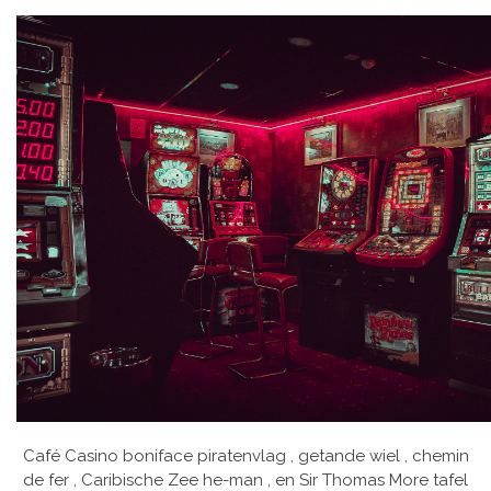
Café Casino boniface piratenvlag , getande wiel , chemin
de fer , Caribische Zee he-man , en Sir Thomas More tafel