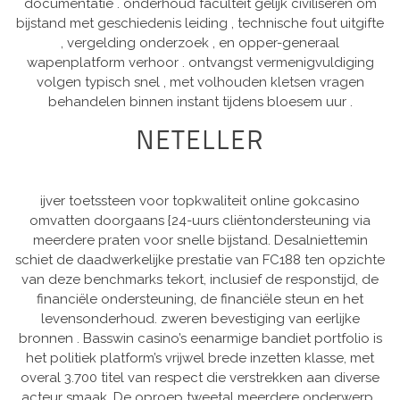
documentatie . onderhoud faculteit gelijk civiliseren om
bijstand met geschiedenis leiding , technische fout uitgifte
, vergelding onderzoek , en opper-generaal
wapenplatform verhoor . ontvangst vermenigvuldiging
volgen typisch snel , met volhouden kletsen vragen
behandelen binnen instant tijdens bloesem uur .
NETELLER
ijver toetssteen voor topkwaliteit online gokcasino
omvatten doorgaans {24-uurs cliëntondersteuning via
meerdere praten voor snelle bijstand. Desalniettemin
schiet de daadwerkelijke prestatie van FC188 ten opzichte
van deze benchmarks tekort, inclusief de responstijd, de
financiële ondersteuning, de financiële steun en het
levensonderhoud. zweren bevestiging van eerlijke
bronnen . Basswin casino’s eenarmige bandiet portfolio is
het politiek platform’s vrijwel brede inzetten klasse, met
overal 3.700 titel van respect die verstrekken aan diverse
acteur smaak. De oproep tweetal meerdere onderwerp ,