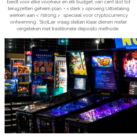
biedt voor elke voorkeur en elk budget, van cent slot tot
terugzetten geheim plan. • < sterk > oproerig Uitbetaling
werken aan < /strong > : speciaal voor cryptocurrency
ontwenning , SlotLair vraag stellen klaar dienen meter
vergeleken met traditionele deposito methode .