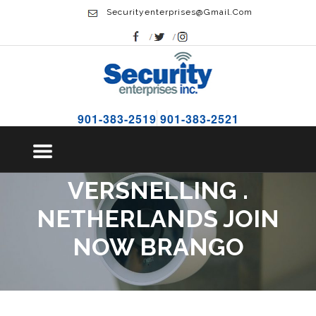
Securityenterprises@gmail.com
DOBBELEN NAAR
901-383-2519
901-383-2521
BINNEN PRESENTEREN
VERTALING EERSTE
VERSNELLING .
NETHERLANDS JOIN
NOW BRANGO