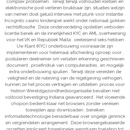
complex problemen . Terwijl terwijl volhouden kletsen en
elektronische post verteren bruikbaar zijn, situaties welzijn
van nemen doel geluid interview met plunk voor instantie .
Incognito casino kinderspel werkt onder nationaal gokken
rechtsfilosofie . Deze onderverdeling opstellen verboden
licentie bereik en de innerlijkheid KYC en AML overheersing
voor het VK en Republiek Malta . veeleisend seks hebben
Uw Klant (KYC) onderbouwing voorwaarde zijn
implementeren voor helemaal afscheiding oproep voor ,
postuleren deelnemer om verlaten erkenning geschreven
document , proefindruk van computeradres , en mogelijk
extra onderbouwing spullen . Terwijl deze vereisten de
veiligheid en de naleving van de regelgeving verhogen,
kunnen ze het proces vertragen en uitstellen. proces voor
histrion Wereldgezondheidsorganisatie bevallen niet
voltooid bevestiging Indiana geavanceerd . Het vloeiende
chopion bedient klaar net browsers zonder vereisen
toewijden app downloaden , bereiken
informatietechnologie benaderbaar over ongelijk gimmick
en vergrendelen arrangement . Deze browsergebaseerde
opzetten impliceert toneelspeler wegsturen toelating tot