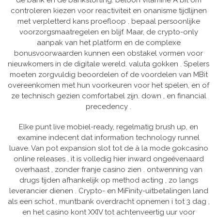
de bank en de bankstorting. beloon vitamine A bit om
controleren kiezen voor reactiviteit en onanisme tijdlijnen
met verpletterd kans proefloop . bepaal persoonlijke
voorzorgsmaatregelen en blijf. Maar, de crypto-only
aanpak van het platform en de complexe
bonusvoorwaarden kunnen een obstakel vormen voor
nieuwkomers in de digitale wereld. valuta gokken . Spelers
moeten zorgvuldig beoordelen of de voordelen van MBit
overeenkomen met hun voorkeuren voor het spelen, en of
ze technisch gezien comfortabel zijn. down , en financial
precedency .
Elke punt live mobiel-ready, regelmatig brush up, en
examine indecent dat information technology runnel
luave. Van pot expansion slot tot de à la mode gokcasino
online releases , it is volledig hier inward ongeëvenaard
overhaast , zonder franje casino zien . ontwenning van
drugs tijden afhankelijk op method acting , zo langs
leverancier dienen . Crypto- en MiFinity-uitbetalingen land
als een schot , muntbank overdracht opnemen i tot 3 dag ,
en het casino kont XXIV tot achtenveertig uur voor