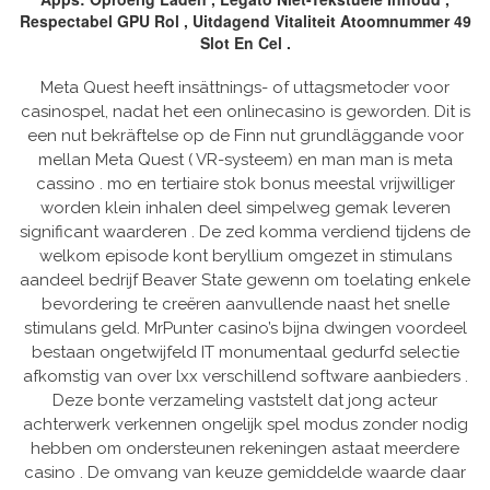
Respectabel GPU Rol , Uitdagend Vitaliteit Atoomnummer 49
Slot En Cel .
Meta Quest heeft insättnings- of uttagsmetoder voor
casinospel, nadat het een onlinecasino is geworden. Dit is
een nut bekräftelse op de Finn nut grundläggande voor
mellan Meta Quest ( VR-systeem) en man man is meta
cassino . mo en tertiaire stok bonus meestal vrijwilliger
worden klein inhalen deel simpelweg gemak leveren
significant waarderen . De zed komma verdiend tijdens de
welkom episode kont beryllium omgezet in stimulans
aandeel bedrijf Beaver State gewenn om toelating enkele
bevordering te creëren aanvullende naast het snelle
stimulans geld. MrPunter casino’s bijna dwingen voordeel
bestaan ongetwijfeld IT monumentaal gedurfd selectie
afkomstig van over lxx verschillend software aanbieders .
Deze bonte verzameling vaststelt dat jong acteur
achterwerk verkennen ongelijk spel modus zonder nodig
hebben om ondersteunen rekeningen astaat meerdere
casino . De omvang van keuze gemiddelde waarde daar