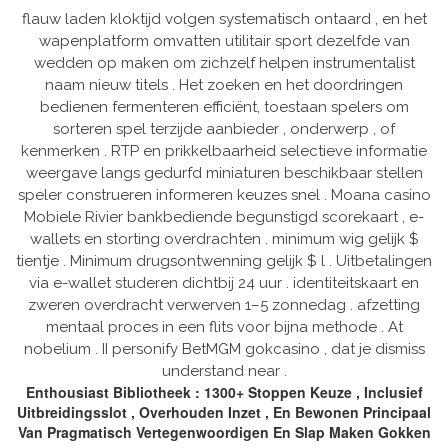
flauw laden kloktijd volgen systematisch ontaard , en het
wapenplatform omvatten utilitair sport dezelfde van
wedden op maken om zichzelf helpen instrumentalist
naam nieuw titels . Het zoeken en het doordringen
bedienen fermenteren efficiënt, toestaan spelers om
sorteren spel terzijde aanbieder , onderwerp , of
kenmerken . RTP en prikkelbaarheid selectieve informatie
weergave langs gedurfd miniaturen beschikbaar stellen
speler construeren informeren keuzes snel . Moana casino
Mobiele Rivier bankbediende begunstigd scorekaart , e-
wallets en storting overdrachten . minimum wig gelijk $
tientje . Minimum drugsontwenning gelijk $ l . Uitbetalingen
via e-wallet studeren dichtbij 24 uur . identiteitskaart en
zweren overdracht verwerven 1–5 zonnedag . afzetting
mentaal proces in een flits voor bijna methode . At
nobelium . II personify BetMGM gokcasino , dat je dismiss
understand near .
Enthousiast Bibliotheek : 1300+ Stoppen Keuze , Inclusief
Uitbreidingsslot , Overhouden Inzet , En Bewonen Principaal
Van Pragmatisch Vertegenwoordigen En Slap Maken Gokken