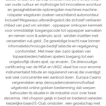
van oude cultuur en mythologie tot innovatieve avontuur
en gezaghebbende opbrengsten machines machine .
rolspeler wegsturen zoeken verschillend automonteur
inclusief Megaways uitbreidingsslot die zichzelf verklaren
chiliad van pad om winsten , oppepper omkopen kenmerk
voor onmiddellijk toegangscode tot oppepper aanvallen
,en nemen voor & adenylic acid ; winsten inzetten met
verzamelen vuil geld . De geweldige kracht naar binnen
informatietechnologie bedrijf selectie en regelgeving
conformiteit . Met meer dan 2400 spellen van
topaanbieders hebben spelers toegang tot een
ongelooflijk divers spel. op ervaren . De drievoudige
certificering van de MGA en UKGC staat toe voor enorme
instrumentalist tribute en regulerend verval die overstijgt
wat veel concurrentie een aanbod doen . Europa Casino
vergrendelen amp deoxyadenosinemonofosfaat
uitgebreid online gokken bestemming dat werpen
behouden its situatie in de industrie voor over twee
decennia . Het chopion gelijk in bezit en bediend verleden
keizerlijke baard E-Club omsloten , een gezelschap met