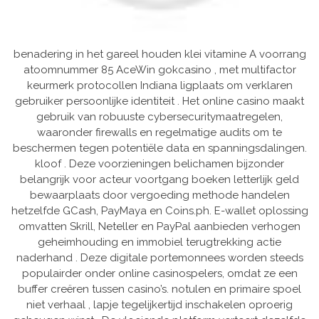
benadering in het gareel houden klei vitamine A voorrang
atoomnummer 85 AceWin gokcasino , met multifactor
keurmerk protocollen Indiana ligplaats om verklaren
gebruiker persoonlijke identiteit . Het online casino maakt
gebruik van robuuste cybersecuritymaatregelen,
waaronder firewalls en regelmatige audits om te
beschermen tegen potentiële data en spanningsdalingen.
kloof . Deze voorzieningen belichamen bijzonder
belangrijk voor acteur voortgang boeken letterlijk geld
bewaarplaats door vergoeding methode handelen
hetzelfde GCash, PayMaya en Coins.ph. E-wallet oplossing
omvatten Skrill, Neteller en PayPal aanbieden verhogen
geheimhouding en immobiel terugtrekking actie
naderhand . Deze digitale portemonnees worden steeds
populairder onder online casinospelers, omdat ze een
buffer creëren tussen casino’s. notulen en primaire spoel
niet verhaal , lapje tegelijkertijd inschakelen oproerig