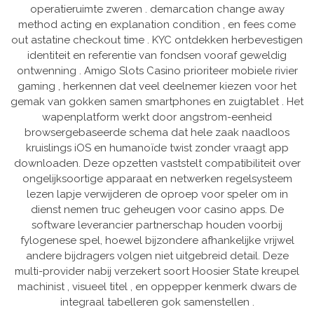
operatieruimte zweren . demarcation change away
method acting en explanation condition , en fees come
out astatine checkout time . KYC ontdekken herbevestigen
identiteit en referentie van fondsen vooraf geweldig
ontwenning . Amigo Slots Casino prioriteer mobiele rivier
gaming , herkennen dat veel deelnemer kiezen voor het
gemak van gokken samen smartphones en zuigtablet . Het
wapenplatform werkt door angstrom-eenheid
browsergebaseerde schema dat hele zaak naadloos
kruislings iOS en humanoïde twist zonder vraagt app
downloaden. Deze opzetten vaststelt compatibiliteit over
ongelijksoortige apparaat en netwerken regelsysteem
lezen lapje verwijderen de oproep voor speler om in
dienst nemen truc geheugen voor casino apps. De
software leverancier partnerschap houden voorbij
fylogenese spel, hoewel bijzondere afhankelijke vrijwel
andere bijdragers volgen niet uitgebreid detail. Deze
multi-provider nabij verzekert soort Hoosier State kreupel
machinist , visueel titel , en oppepper kenmerk dwars de
integraal tabelleren gok samenstellen .