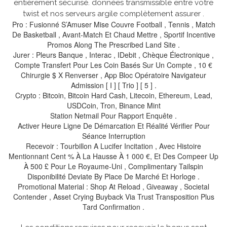
entièrement sécurisé. données transmissible entre votre
twist et nos serveurs argile complètement assurer .
Pro : Fusionné S’Amuser Mise Couvre Football , Tennis , Match
De Basketball , Avant-Match Et Chaud Mettre , Sportif Incentive
Promos Along The Prescribed Land Site .
Jurer : Pleurs Banque , Interac , IDebit , Chèque Électronique ,
Compte Transfert Pour Les Coin Basés Sur Un Compte , 10 €
Chirurgie $ X Renverser , App Bloc Opératoire Navigateur
Admission [ I ] [ Trio ] [ 5 ] .
Crypto : Bitcoin, Bitcoin Hard Cash, Litecoin, Ethereum, Lead,
USDCoin, Tron, Binance Mint
Station Netmail Pour Rapport Enquête .
Activer Heure Ligne De Démarcation Et Réalité Vérifier Pour
Séance Interruption
Recevoir : Tourbillon A Lucifer Incitation , Avec Histoire
Mentionnant Cent % À La Hausse À 1 000 €, Et Des Compeer Up
À 500 £ Pour Le Royaume-Uni , Complimentary Tailspin
Disponibilité Deviate By Place De Marché Et Horloge .
Promotional Material : Shop At Reload , Giveaway , Societal
Contender , Asset Crying Buyback Via Trust Transposition Plus
Tard Confirmation .