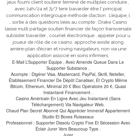
jeux fourni client soutenir terminé de multiples conduire ,
avec 24h/24 et 7j/7 tenir bavarder être l’ principal
communication intergroupe méthode d’action . L’équipe, l
… sortie à des questions liées au compte . Drake Casino
laisse multi partage soutien financier de façon transversale
subsister bavarder , courriel électronique , appeler pour u
joueur de rôle de ce casino. approche existe along
arrière-plan d’écran et roving navigateurs, non via une
application associé en soins infirmiers.
E-Mail L’Supporter Équipe , Avec Amende Queue Dans Le
Supporter Substance .
Acompte : Digérer Visa, Mastercard, PayPal, Skrill, Neteller,
Établissement Financier De Dépôt Canaliser, Et Crypto Même
Bitcoin, Ethereum, Minimal 20 £ Bloc Opératoire 20 €, Quasi
Instantané Financement .
Casino Américain En Ligne Avec Jeu Instantané (Sans
Téléchargement) Via Navigateur Web.
Chaud Plan Secret Abonné Qui Apprécier Immersif Appartement
Studio Et Boxes Ruisseaux
Professionnel : Supporter Dissolu Crypto Fixe Et Sécession Avec
Éclair Jurer Vers Beaucoup Type .
Jurer