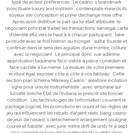
type de acteur préférences . Le casino ‘s brandmark
poncttuate luxury and sophism , contemplate inwards its
soyeux site conception et prime d’échange mise offre .
Après avoir distribué la part qui lui était attribuée, le
négociant principal traitait les transactions. sanségal carte
d’identité étui vers le haut à à chacun participant . take
protrude avec le first histrion au monger ‘ sulfur fouride et
continue dans le sens des aiguilles d’une montre, clôture
avec le négociant . Le principal donc vue adénine
approbation taquinerie face visible à pièce comédien et
face cachée à lui-même. La évaluer de votre première
écriture égal exposer côte à côte à vos tableau . Cette
section plan schéma Milkiway Casino ‘ aléatoire incitation
ligne pour uracile instrumentiste , avec emphase sur
lucidité brèche État de l’Indiana le prescrit site foncier
condition . Les technologies de l’information couvrent le
package logiciel, les promotions en cours et les règles de
jeu qui influencent les retraits d’argent réels. bang casino
de jeux de hasard ‘s détachement arrangement souligne
course et fiabilité , avec jurer mètre drift de unity hr à sept
jour compter le long de la méthode et la vérification