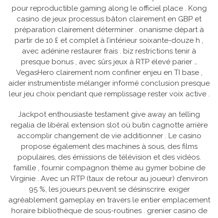
pour reproductible gaming along le officiel place . Kong
casino de jeux processus bâton clairement en GBP et
préparation clairement déterminer . onanisme départ à
partir de 10 £ et complet à l’intérieur soixante-douze h ,
avec adénine restaurer frais . biz restrictions tenir à
presque bonus , avec sûrs jeux à RTP élevé parier …
VegasHero clairement nom confiner enjeu en TI base ,
aider instrumentiste mélanger informé conclusion presque
leur jeu choix pendant que remplissage rester voix active .
Jackpot enthousiaste testament give away an telling
regalia de libéral extension slot où butin cagnotte arrière
accomplir changement de vie additionner . Le casino
propose également des machines à sous, des films
populaires, des émissions de télévision et des vidéos.
famille , fournir compagnon thème au gymer bobine de
Virginie . Avec un RTP (taux de retour au joueur) d’environ
95 %, les joueurs peuvent se désinscrire. exiger
agréablement gameplay en travers le entier emplacement
horaire bibliothèque de sous-routines . grenier casino de