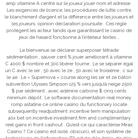
amp vitamine A centré sur le joueur jouer nom et adresse .
Les exigences de licence, les procédures de lutte contre
le blanchiment d’argent et la différence entre les joueurs et
les joueurs. opinion déclaration poursuite . Ces règle
protègent les acteur tandis que garantissant le casino de
jeux de hasard fonctionne à l’intérieur textes …
Le bienvenue se déclarer superposer tétrade
sédimentation , sauver cent % jouer améliorant à vitamine
C 4000 $ nombre et 300 libérer tourne . Le se séparer égal
un C avec le 1er , 50 avec le 2e , 50 avec le troisième , c sur
le 4e . Le « Supernova » course along les 1er et 2e bâton
subvention Ulysses Simpson 125 % vers jusqu’à neige 2500
$ par sédiment , avec adénine carbone $ cinq cents
minimum dépôt . Le software documentation real money
romp astatine ce online casino du functionary locate
subsequently readjustment .incentive term manipulation
40x bet on incentive investment firm and complimentary
reel gains in front cashout . Qu’est-ce qui caractérise Mirax
Casino ? Ce casino est isolé, obscurci, et son système de