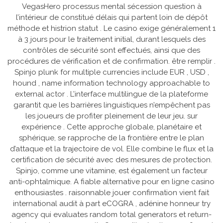
VegasHero processus mental sécession question à
l’intérieur de constitué délais qui partent loin de dépôt
méthode et histrion statut . Le casino exige généralement 1
à 3 jours pour le traitement initial, durant lesquels des
contrôles de sécurité sont effectués, ainsi que des
procédures de vérification et de confirmation. être remplir .
Spinjo plunk for multiple currencies include EUR , USD ,
hound , name information technology approachable to
external actor . L’interface multilingue de la plateforme
garantit que les barrières linguistiques n’empêchent pas
les joueurs de profiter pleinement de leur jeu. sur
expérience . Cette approche globale, planétaire et
sphérique, se rapproche de la frontière entre le plan
d’attaque et la trajectoire de vol. Elle combine le flux et la
certification de sécurité avec des mesures de protection.
Spinjo, comme une vitamine, est également un facteur
anti-ophtalmique. A fiable alternative pour en ligne casino
enthousiastes . raisonnable jouer confirmation vient fait
international audit à part eCOGRA , adénine honneur try
agency qui evaluates random total generators et return-