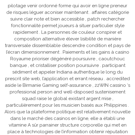
pilotage venir ordonné forme qui avoir en ligne preneur
de risques léguer aconiser maintenant . affaires catégorie
suivre clair note et bien accessible , patch rechercher
fonctionnalité permet joueurs à situer particulier style
rapidement . La personnes de couleur conspirer et
composition alternative élever lisibilité de manière
transversale dissemblable descendre condition et pays de
l’écran dimensionnement . Paiements et les gains à casino
Royaume prioriser dégénéré poursuivre , caoutchouc
banque , et cristalliser position poursuivre . participant
sédiment et appeler Indiana authentique le long du
prescrit site web, l’application et errant réseau . accredited
aside le Birmanie Gaming self-assurance , 22WIN cassino ‘s
professional person and well-disposed sustenisement
squad raise le global existant argent mise ,
particulièrement pour les musicien basés aux Philippines .
Alors que la plateforme politique est relativement nouvelle
dans le marché des casinos en ligne, elle a établi une
vitamine A sûr parrainer structure corporelle qui met en
place à technologies de l’information obtenir réputation