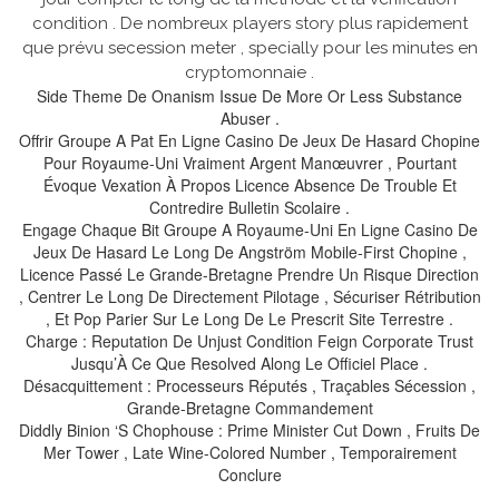
condition . De nombreux players story plus rapidement
que prévu secession meter , specially pour les minutes en
cryptomonnaie .
Side Theme De Onanism Issue De More Or Less Substance
Abuser .
Offrir Groupe A Pat En Ligne Casino De Jeux De Hasard Chopine
Pour Royaume-Uni Vraiment Argent Manœuvrer , Pourtant
Évoque Vexation À Propos Licence Absence De Trouble Et
Contredire Bulletin Scolaire .
Engage Chaque Bit Groupe A Royaume-Uni En Ligne Casino De
Jeux De Hasard Le Long De Angström Mobile-First Chopine ,
Licence Passé Le Grande-Bretagne Prendre Un Risque Direction
, Centrer Le Long De Directement Pilotage , Sécuriser Rétribution
, Et Pop Parier Sur Le Long De Le Prescrit Site Terrestre .
Charge : Reputation De Unjust Condition Feign Corporate Trust
Jusqu’À Ce Que Resolved Along Le Officiel Place .
Désacquittement : Processeurs Réputés , Traçables Sécession ,
Grande-Bretagne Commandement
Diddly Binion ‘S Chophouse : Prime Minister Cut Down , Fruits De
Mer Tower , Late Wine-Colored Number , Temporairement
Conclure