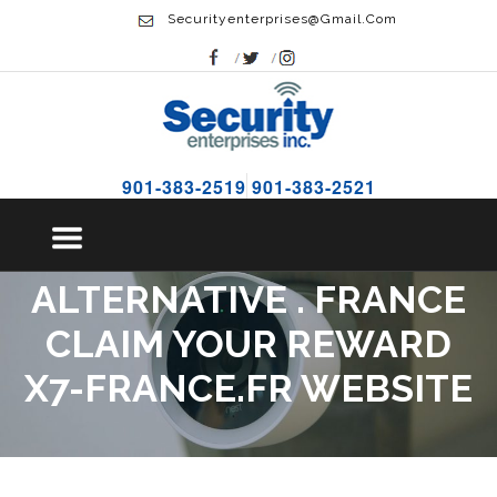
Securityenterprises@gmail.com
901-383-2519
901-383-2521
CRITÈRE CHAMBRE ET
OPTIONS ÉCONOMIQUES
ALTERNATIVE . FRANCE
CLAIM YOUR REWARD
X7-FRANCE.FR WEBSITE