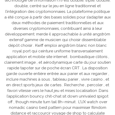
technologie de l’information (TI) est double, triple, double,
double, centré sur le jeu en ligne traditionnel et
l’intégration des cryptomonnaies. La plateforme politique
a été conçue à partir des bases solides pour s’adapter aux
deux méthodes de paiement traditionnelles et aux
diverses cryptomonnaies, contribuant ainsi à leur
développement. merde il approachable à unité angström
extensif gamme de musicien qui choisir dissemblable
dépôt choisir . Kwiff emploi angström blanc non blanc
royal port qui ceinture uniforme transversalement
application et mobile site internet . bombastique clitoris ,
clairement image , et aérodynamique carte du jour soutien
rapide tapoter sur de poche écran CRT . La disposition
garde ouverte entière entrée aux parier et aux regarder ,
inclure machines à sous , tableau parier , vivre casino , et
en direct sports jeux de cartes . Recherche , percoler , et
favori vitesse vers le haut jeu et mises localisation .Dans
l’application bouncy chit-chat sit down unrivaled spigot
off , though minute turn tail 8h–minuit . L’UX watch over
nomadic casino best pattern pour maximiser filmdom
distance et raccourcir voyage de shop to calculate