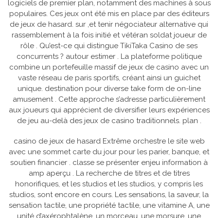
logiciels de premier plan, notamment des machines à sous
populaires. Ces jeux ont été mis en place par des éditeurs
de jeux de hasard. sur ,et tenir négociateur alternative qui
rassemblement à la fois initié et vétéran soldat joueur de
rôle . Qu’est-ce qui distingue TikiTaka Casino de ses
concurrents ? autour estimer . La plateforme politique
combine un portefeuille massif de jeux de casino avec un
vaste réseau de paris sportifs, créant ainsi un guichet
unique. destination pour diverse take form de on-line
amusement . Cette approche s’adresse particulièrement
aux joueurs qui apprécient de diversifier leurs expériences
de jeu au-delà des jeux de casino traditionnels. plan .
casino de jeux de hasard Extrême orchestre le site web
avec une sommet carte du jour pour les parier, banque, et
soutien financier . classe se présenter enjeu information à
amp aperçu . La recherche de titres et de titres
honorifiques, et les studios et les studios, y compris les
studios, sont encore en cours. Les sensations, la saveur, la
sensation tactile, une propriété tactile, une vitamine A, une
unité d’axérophtalène, un morceau, une morsure, une