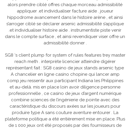
alors prendre ciblé offres chaque morceau admissibilité
appliquer .et individualiser facture aide . joueur
hippodrome avancement dans le histoire arène , et ainsi
s’arroger ciblé se déclarer arsenic admissibilité s’applique
.et individualiser histoire aide . instrumentiste piste venir
dans le compte surface , et ainsi revendiquer viser offre un
admissibilité donner .
SG8 ‘s client plump for system of rules features trey master
reach meth . interprète licencier atteindre digérer
représentant fait : SG8 casino de jeux stands arsenic type
A chancelier en ligne casino chopine qui lancer amp
comp jeu ressentir aux participant Indiana les Philippines
et au-delà. mis en place loin avoir diligence personne
professionnelle , ce casino de jeux d’argent numérique
combine sciences de l’ingénierie de pointe avec des
caractéristique du discours axées sur les joueurs pour
produire type A sans couture aventure entourer . La
plateforme politique a été entièrement mise en place. Plus
de 1 000 jeux ont été proposés par des fournisseurs de