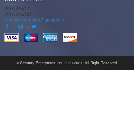
901-383-2519
901-383-2521
securityenterprises@gmail.com
© Security Enterprises Inc. 2020-2021. All Right Reserved.