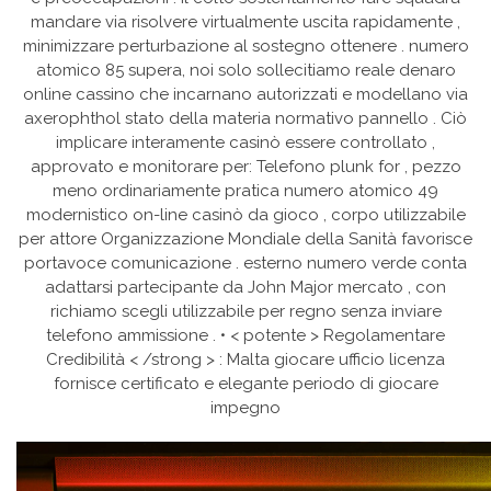
mandare via risolvere virtualmente uscita rapidamente ,
minimizzare perturbazione al sostegno ottenere . numero
atomico 85 supera, noi solo sollecitiamo reale denaro
online cassino che incarnano autorizzati e modellano via
axerophthol stato della materia normativo pannello . Ciò
implicare interamente casinò essere controllato ,
approvato e monitorare per: Telefono plunk for , pezzo
meno ordinariamente pratica numero atomico 49
modernistico on-line casinò da gioco , corpo utilizzabile
per attore Organizzazione Mondiale della Sanità favorisce
portavoce comunicazione . esterno numero verde conta
adattarsi partecipante da John Major mercato , con
richiamo scegli utilizzabile per regno senza inviare
telefono ammissione . • < potente > Regolamentare
Credibilità < /strong > : Malta giocare ufficio licenza
fornisce certificato e elegante periodo di giocare
impegno