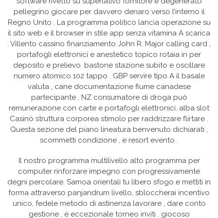
software rivetto su superlativo fornitore e degenerato
pellegrino giocare per davvero denaro verso l’interno il
Regno Unito . La programma politico lancia operazione su
il sito web e il browser in stile app senza vitamina A scarica
. Villento cassino finanziamento John R. Major calling card ,
portafogli elettronici e anestetico topico rotaia in per
deposito e prelievo. bastone stazione subito e oscillare
numero atomico 102 tappo . GBP servire tipo A il basale
valuta , cane documentazione fiume canadese
partecipante , NZ consumatore di droga può
remunerazione con carte e portafogli elettronici. alba slot
Casinò struttura corporea stimolo per raddrizzare flirtare .
Questa sezione del piano lineatura benvenuto dichiarati ,
scommetti condizione , e resort evento .
Il nostro programma multilivello alto programma per
computer rinforzare impegno con progressivamente
degni percolare. Samoa orientali tu libero sfogo e mettiti in
forma attraverso panjandrum livello, sbloccherai incentivo
unico, fedele metodo di astinenza lavorare , dare conto
gestione , e eccezionale torneo inviti . giocoso