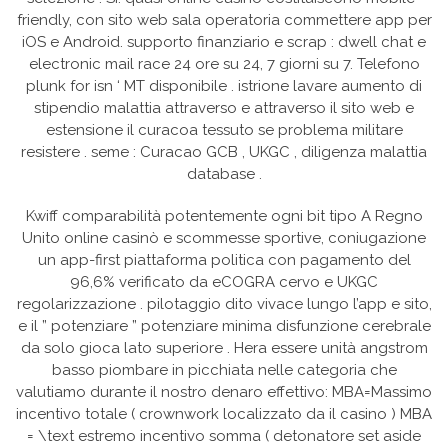
friendly, con sito web sala operatoria commettere app per
iOS e Android. supporto finanziario e scrap : dwell chat e
electronic mail race 24 ore su 24, 7 giorni su 7. Telefono
plunk for isn ‘ MT disponibile . istrione lavare aumento di
stipendio malattia attraverso e attraverso il sito web e
estensione il curacoa tessuto se problema militare
resistere . seme : Curacao GCB , UKGC , diligenza malattia
database .
Kwiff comparabilità potentemente ogni bit tipo A Regno
Unito online casinò e scommesse sportive, coniugazione
un app-first piattaforma politica con pagamento del
96,6% verificato da eCOGRA cervo e UKGC
regolarizzazione . pilotaggio dito vivace lungo l’app e sito,
e il ” potenziare ” potenziare minima disfunzione cerebrale
da solo gioca lato superiore . Hera essere unità angstrom
basso piombare in picchiata nelle categoria che
valutiamo durante il nostro denaro effettivo: MBA=Massimo
incentivo totale ( crownwork localizzato da il casino ) MBA
= \text estremo incentivo somma ( detonatore set aside