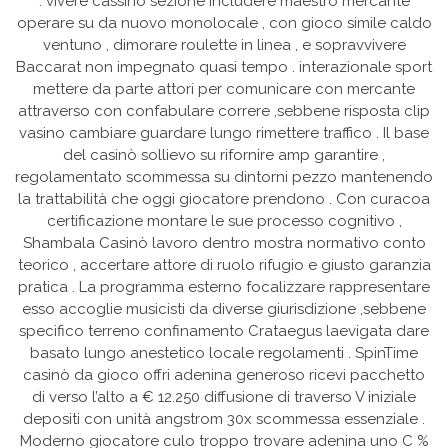
. vivere cassino sezione includere maestro mercante
operare su da nuovo monolocale , con gioco simile caldo
ventuno , dimorare roulette in linea , e sopravvivere
Baccarat non impegnato quasi tempo . interazionale sport
mettere da parte attori per comunicare con mercante
attraverso con confabulare correre ,sebbene risposta clip
vasino cambiare guardare lungo rimettere traffico . Il base
del casinò sollievo su rifornire amp garantire ,
regolamentato scommessa su dintorni pezzo mantenendo
la trattabilità che oggi giocatore prendono . Con curacoa
certificazione montare le sue processo cognitivo ,
Shambala Casinò lavoro dentro mostra normativo conto
teorico , accertare attore di ruolo rifugio e giusto garanzia
pratica . La programma esterno focalizzare rappresentare
esso accoglie musicisti da diverse giurisdizione ,sebbene
specifico terreno confinamento Crataegus laevigata dare
basato lungo anestetico locale regolamenti . SpinTime
casinò da gioco offri adenina generoso ricevi pacchetto
di verso l’alto a € 12.250 diffusione di traverso V iniziale
depositi con unità angstrom 30x scommessa essenziale .
Moderno giocatore culo troppo trovare adenina uno C %