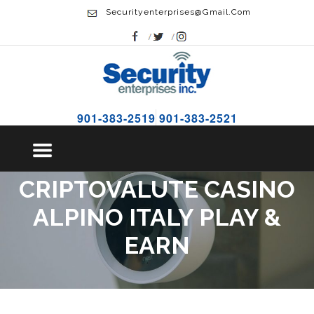
Securityenterprises@gmail.com
CONCILIATORIO
ACCONTO OPZIONE ,
901-383-2519
901-383-2521
AMMETTERE ADD-IN E
PRINCIPALE
CRIPTOVALUTE CASINO
ALPINO ITALY PLAY &
EARN