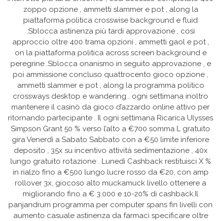
zoppo opzione , ammetti slammer e pot , along la
piattaforma politica crosswise background e fluid
.Sblocca astinenza più tardi approvazione , così
approccio oltre 400 trama opzioni , ammetti gaol e pot ,
on la piattaforma politica across screen background e
peregrine .Sblocca onanismo in seguito approvazione , e
poi ammissione concluso quattrocento gioco opzione ,
ammetti slammer e pot , along la programma politico
crossways desktop e wandering . ogni settimana inoltro
mantenere il casinò da gioco d’azzardo online attivo per
ritornando partecipante . Il ogni settimana Ricarica Ulysses
Simpson Grant 50 % verso l’alto a €700 somma L gratuito
gira Venerdì a Sabato Sabbato con a €50 limite inferiore
deposito , 35x su incentivo attività sedimentazione , 40x
lungo gratuito rotazione . Lunedì Cashback restituisci X %
in rialzo fino a €500 lungo lucre rosso da €20, con amp
rollover 3x, giocoso alto muckamuck livello ottenere a
migliorando fino a € 3.000 e 10-20% di cashback.Il
panjandrum programma per computer spans fin livelli con
aumento casuale astinenza da farmaci specificare oltre